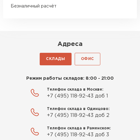
подрезке ощутимая
Безналичный расчёт
Роман Беляев
11.09.2025
Адреса
Газобетон нормальный, не крошится. Работать
удобно, швы получаются аккуратные. Свою
СКЛАДЫ
ОФИС
задачу материал выполняет
Евгений Фомин
Режим работы складов: 8:00 - 21:00
Телефон склада в Москве:
29.09.2025
+7 (495) 118-92-43 доб 1
Заказ оформили быстро, без лишней
Телефон склада в Одинцово:
бюрократии. Всё чётко по договорённости.
+7 (495) 118-92-43 доб 2
Качество устроило
Телефон склада в Раменском:
Павел Корнеев
+7 (495) 118-92-43 доб 3