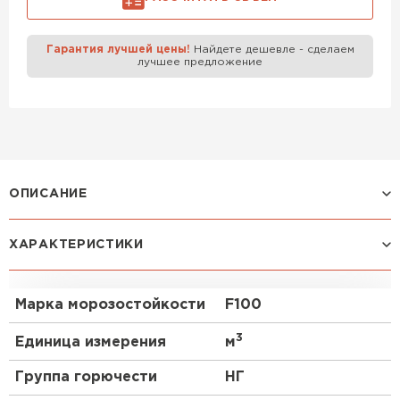
Газобетон Забудова
Гарантия лучшей цены!
Найдете дешевле - сделаем
лучшее предложение
ОПИСАНИЕ
ХАРАКТЕРИСТИКИ
Применение
Где используются газоблоки?
Марка морозостойкости
F100
Газоблоки широко применяются в строительстве
жилых домов, коттеджей и многоэтажных зданий.
3
Единица измерения
м
Они идеальны для возведения несущих стен,
перегородок и ограждающих конструкций.
Группа горючести
НГ
Благодаря своей легкости и прочности,