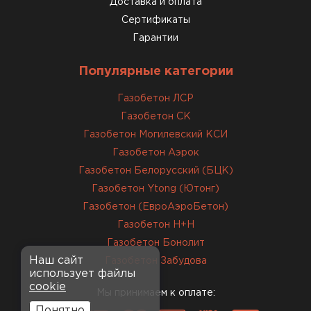
Доставка и оплата
12.01.2026
Сертификаты
Гарантии
Завершали стройку зимой. Блоки пришли в
нормальном состоянии, без повреждений. С
Популярные категории
задачей справились
Газобетон ЛСР
Газобетон СК
ОСТАВИТЬ ОТЗЫВ
Газобетон Могилевский КСИ
Газобетон Аэрок
Газобетон Белорусский (БЦК)
Газобетон Ytong (Ютонг)
Газобетон (ЕвроАэроБетон)
Газобетон H+H
Газобетон Бонолит
Наш сайт
Газобетон Забудова
использует файлы
cookie
Мы принимаем к оплате:
Понятно