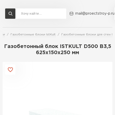
mail@proectstroy-p.ru
сти
Газобетонные блоки IstKult
Газобетонные блоки для стен IS
Доставка и оплата
Акции
О компании
Контакты
Газобетон Бонолит
Газобетонный блок ISTKULT D500 B3,5
Перейти в каталог
625х150х250 мм
Газобетон ЛСР
Газобетон Исткульт
ПЕРЕЙТИ
Газобетон Ютонг
Газобетон СК
Газобетон Могилевский КСИ
ПЕРЕЙТИ