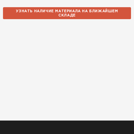
14.10.2025
УЗНАТЬ НАЛИЧИЕ МАТЕРИАЛА НА БЛИЖАЙШЕМ
СКЛАДЕ
Использовали для строительства гаража и
хозблока. Блоки ровные, кладка шла быстро,
расход клея минимальный
Артём Зайцев
30.10.2025
Не первый раз беру газобетон, этот вариант
понравился. Соотношение цена/качество
хорошее
Николай Бородин
16.11.2025
Материал пришёл сухой, без трещин. На