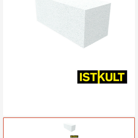
Газобетон Могилевский
Газобетон (ЕвроАэроБетон)
Газосиликат
ПЕРЕЙТИ
Газобетон ЛСР
Газобетон Аэрок
Газобетон Poritep
ПЕРЕЙТИ
Газобетон ДСК Грас
Газобетон Могилевский КСИ
ПЕРЕЙТИ
Газобетон CubiBlock
Газобетон Белорусский (БЦК)
Газобетон Калужский
ПЕРЕЙТИ
Газобетон ВКБлок