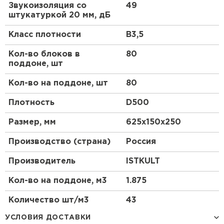
Звукоизоляция со
49
Газобетонный блок отлично подходит для
штукатуркой 20 мм, дБ
наружных стен, особенно в регионах с
переменным климатом. Он устойчив к морозам и
Класс плотности
B3,5
влаге, что делает его надежным выбором для
фасадов. Применение Исткульт в таких
Кол-во блоков в
80
конструкциях обеспечивает долговечность и
поддоне, шт
энергоэффективность, позволяя строить
экологичные здания с минимальным воздействием
Кол-во на поддоне, шт
80
на окружающую среду.
Плотность
D500
Особенности
Размер, мм
625х150х250
Что отличает газобетон от других
Производство (страна)
Россия
материалов?
Производитель
ISTKULT
Газобетон выделяется своей пористой
структурой, которая формируется за счет
Кол-во на поддоне, м3
1.875
газообразования в процессе производства. Это
придает блокам легкость и отличные
Количество шт/м3
43
изоляционные свойства. В частности,
газобетонный блок IstKult D500 B3,5 обладает
УСЛОВИЯ ДОСТАВКИ
Ширина, мм
150