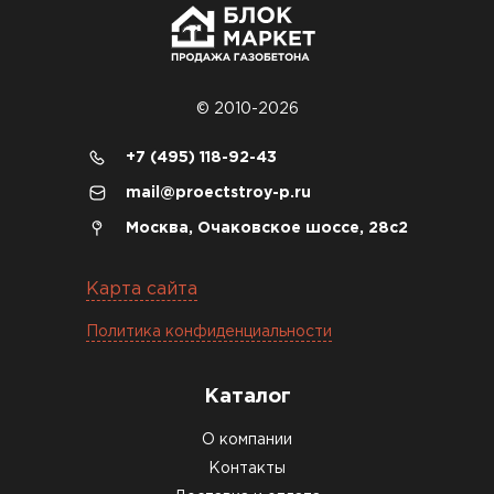
объекте всё проверили брак не обнаружили
Денис Соловьёв
04.12.2025
© 2010-2026
Брали под частный дом. Консультация по делу,
+7 (495) 118-92-43
без навязывания. Доставку согласовали под
mail@proectstroy-p.ru
удобное время
Москва, Очаковское шоссе, 28с2
Олег Мельников
Карта сайта
19.12.2025
Политика конфиденциальности
Газобетон соответствует заявленным
характеристикам. Строители довольны,
Каталог
работать удобно
О компании
Константин Рябов
Контакты