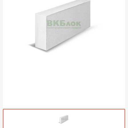
Газобетон Могилевский
Газобетон (ЕвроАэроБетон)
Газосиликат
ПЕРЕЙТИ
Газобетон ЛСР
Газобетон Аэрок
Газобетон Poritep
ПЕРЕЙТИ
Газобетон ДСК Грас
Газобетон Могилевский КСИ
ПЕРЕЙТИ
Газобетон CubiBlock
Газобетон Белорусский (БЦК)
Газобетон Калужский
ПЕРЕЙТИ
Газобетон ВКБлок