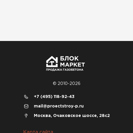
Денис Соловьёв
04.12.2025
Брали под частный дом. Консультация по делу,
без навязывания. Доставку согласовали под
удобное время
Олег Мельников
19.12.2025
Газобетон соответствует заявленным
© 2010-2026
характеристикам. Строители довольны,
+7 (495) 118-92-43
работать удобно
mail@proectstroy-p.ru
Константин Рябов
Москва, Очаковское шоссе, 28с2
12.01.2026
Карта сайта