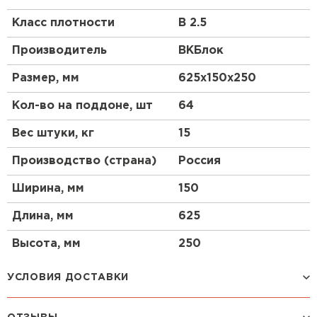
Класс плотности
B 2.5
Что такое газоблок?
Производитель
ВКБлок
Газоблок, или газобетон, представляет собой
легкий ячеистый бетон, который производится из
Размер, мм
625х150х250
смеси цемента, песка, извести и алюминиевой
пудры. В процессе производства происходит
Кол-во на поддоне, шт
64
химическая реакция, в результате которой
образуются поры, придающие материалу легкость
Вес штуки, кг
15
и хорошие теплоизоляционные свойства.
Производство (страна)
Россия
Преимущества газобетонных блоков
Ширина, мм
150
Газобетонные блоки обладают рядом
преимуществ, таких как высокая прочность,
Длина, мм
625
низкая теплопроводность, экологичность и
простота в обработке. Они легко режутся,
Высота, мм
250
сверлятся и шлифуются, что значительно
упрощает строительные работы.
УСЛОВИЯ ДОСТАВКИ
Применение