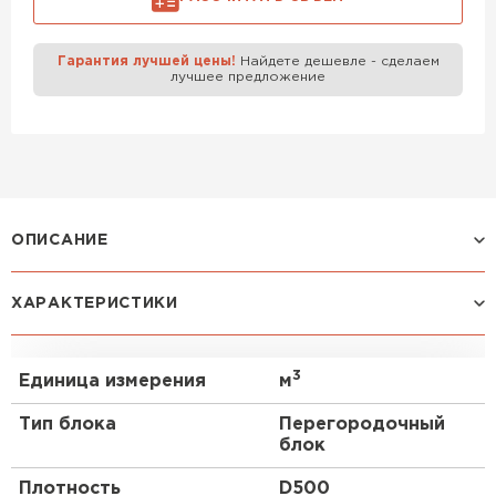
Газобетон Забудова
Гарантия лучшей цены!
Найдете дешевле - сделаем
лучшее предложение
ОПИСАНИЕ
Газоблок, также известный как газобетон или
ХАРАКТЕРИСТИКИ
газобетонный блок, является популярным
строительным материалом, который широко
используется в современном строительстве. В
3
Единица измерения
м
данном mini-FAQ мы рассмотрим основные
аспекты, связанные с газобетоном ВКБлок D500
Тип блока
Перегородочный
625x150x250.
блок
Особенности
Плотность
D500