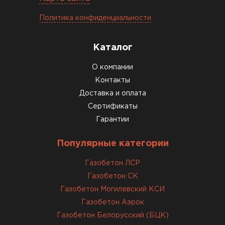
Завершали стройку зимой. Блоки пришли в
Политика конфиденциальности
нормальном состоянии, без повреждений. С
задачей справились
Каталог
ОСТАВИТЬ ОТЗЫВ
О компании
Контакты
Доставка и оплата
Сертификаты
Гарантии
Популярные категории
Газобетон ЛСР
Газобетон СК
Газобетон Могилевский КСИ
Газобетон Аэрок
Газобетон Белорусский (БЦК)