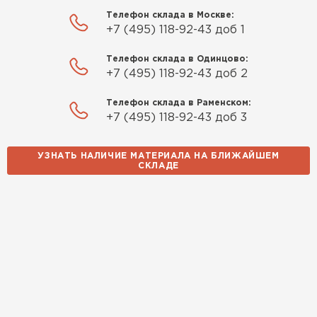
Телефон склада в Москве:
Использовали для строительства гаража и
+7 (495) 118-92-43 доб 1
хозблока. Блоки ровные, кладка шла быстро,
расход клея минимальный
Телефон склада в Одинцово:
+7 (495) 118-92-43 доб 2
Артём Зайцев
Телефон склада в Раменском:
30.10.2025
+7 (495) 118-92-43 доб 3
Не первый раз беру газобетон, этот вариант
УЗНАТЬ НАЛИЧИЕ МАТЕРИАЛА НА БЛИЖАЙШЕМ
понравился. Соотношение цена/качество
СКЛАДЕ
хорошее
Николай Бородин
16.11.2025
Материал пришёл сухой, без трещин. На
объекте всё проверили брак не обнаружили