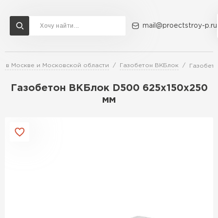
mail@proectstroy-p.ru
а в Москве и Московской области
Газобетон ВКБлок
Газобето
Доставка и оплата
Акции
О компании
Контакты
Газобетон Бонолит
Газобетон ВКБлок D500 625х150х250
Перейти в каталог
мм
Газобетон ЛСР
Газобетон Исткульт
ПЕРЕЙТИ
Газобетон Ютонг
Газобетон СК
Газобетон Могилевский КСИ
ПЕРЕЙТИ