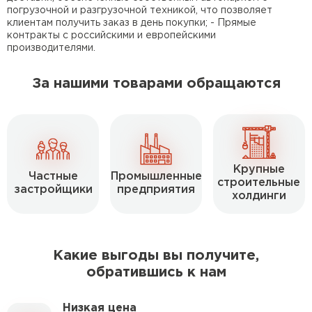
Газобетон Могилевский
Газобетон (ЕвроАэроБетон)
погрузочной и разгрузочной техникой, что позволяет
Газосиликат
клиентам получить заказ в день покупки; - Прямые
контракты с российскими и европейскими
ПЕРЕЙТИ
производителями.
Газобетон ЛСР
За нашими товарами обращаются
Газобетон Аэрок
Газобетон Poritep
ПЕРЕЙТИ
Газобетон ДСК Грас
Газобетон Могилевский КСИ
Крупные
Частные
Промышленные
строительные
застройщики
предприятия
холдинги
ПЕРЕЙТИ
Газобетон CubiBlock
Газобетон Белорусский (БЦК)
Какие выгоды вы получите,
Газобетон Калужский
обратившись к нам
ПЕРЕЙТИ
Газобетон ВКБлок
Низкая цена