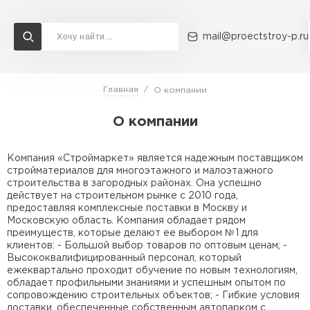
mail@proectstroy-p.ru
Главная
О компании
Доставка и оплата
Акции
О компании
Контакты
О компании
Газобетон Бонолит
Перейти в каталог
Компания «Строймаркет» является надежным поставщиком
Газобетон ЛСР
Газобетон Исткульт
стройматериалов для многоэтажного и малоэтажного
строительства в загородных районах. Она успешно
действует на строительном рынке с 2010 года,
ПЕРЕЙТИ
предоставляя комплексные поставки в Москву и
Газобетон Ютонг
Московскую область. Компания обладает рядом
преимуществ, которые делают ее выбором №1 для
Газобетон СК
клиентов: - Большой выбор товаров по оптовым ценам; -
Высококвалифицированный персонал, который
Газобетон Могилевский КСИ
ежеквартально проходит обучение по новым технологиям,
ПЕРЕЙТИ
обладает профильными знаниями и успешным опытом по
сопровождению строительных объектов; - Гибкие условия
доставки, обеспеченные собственным автопарком с