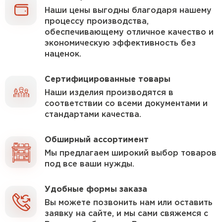
Газобетон H+H
Наши цены выгодны благодаря нашему
процессу производства,
ПЕРЕЙТИ
Газобетон Аэрок
обеспечивающему отличное качество и
экономическую эффективность без
наценок.
Газобетон Бонолит
Газобетон H+H
Сертифицированные товары
ПЕРЕЙТИ
Наши изделия производятся в
Газобетон СК
соответствии со всеми документами и
Газобетон Забудова
стандартами качества.
Газобетон (ЕвроАэроБетон)
ПЕРЕЙТИ
Обширный ассортимент
Мы предлагаем широкий выбор товаров
под все ваши нужды.
Газобетон Ytong (Ютонг)
Газобетон Белорусский SLS
Удобные формы заказа
ПЕРЕЙТИ
Вы можете позвонить нам или оставить
Газобетон Белорусский (БЦК)
заявку на сайте, и мы сами свяжемся с
ВСЕ ПРОИЗВОДИТЕЛИ