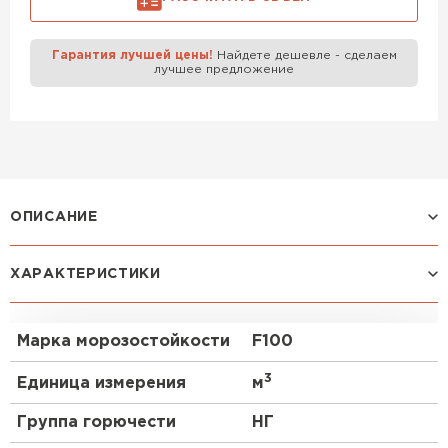
Газобетон Забудова
Гарантия лучшей цены!
Найдете дешевле - сделаем
лучшее предложение
ОПИСАНИЕ
ХАРАКТЕРИСТИКИ
Применение
Где можно использовать газобетонные U-
блоки?
Марка морозостойкости
F100
Газобетонные U-блоки, такие как IstKult, идеально
3
Единица измерения
м
подходят для строительства перемычек над
оконными и дверными проемами. Эти блоки
Группа горючести
НГ
позволяют создавать прочные армированные