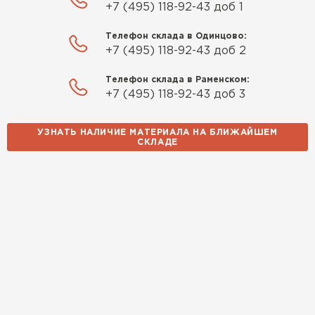
+7 (495) 118-92-43 доб 1
облегчает подъем. В итоге, использование блоков
Заказ оформили быстро, без лишней
IstKult уменьшает общие затраты на
Телефон склада в Одинцово:
строительство на 15-20%, благодаря
бюрократии. Всё чётко по договорённости.
+7 (495) 118-92-43 доб 2
минимальному расходу материалов и труда.
Качество устроило
Газоблок также снижает энергозатраты на
Телефон склада в Раменском:
отопление за счет отличной теплоизоляции.
Павел Корнеев
+7 (495) 118-92-43 доб 3
Какие экологические и健康 преимущества?
14.10.2025
УЗНАТЬ НАЛИЧИЕ МАТЕРИАЛА НА БЛИЖАЙШЕМ
Газобетон IstKult — это экологичный материал, не
СКЛАДЕ
Использовали для строительства гаража и
выделяющий вредных веществ. Блоки
способствуют созданию здорового микроклимата
хозблока. Блоки ровные, кладка шла быстро,
в помещении, регулируя влажность и
расход клея минимальный
предотвращая плесень. Их пористая структура
обеспечивает естественную вентиляцию, что
Артём Зайцев
полезно для аллергиков. В сравнении с
традиционным бетоном, газобетонный блок IstKult
30.10.2025
имеет меньший углеродный след при
производстве. Длина 625 мм и ширина 500 мм
позволяют минимизировать отходы на
Не первый раз беру газобетон, этот вариант
стройплощадке, способствуя устойчивому
понравился. Соотношение цена/качество
строительству.