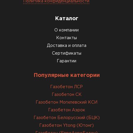
Политика конфиденциальности
Газобетон соответствует заявленным
характеристикам. Строители довольны,
Каталог
работать удобно
О компании
Константин Рябов
Контакты
Доставка и оплата
12.01.2026
Сертификаты
Гарантии
Завершали стройку зимой. Блоки пришли в
нормальном состоянии, без повреждений. С
Популярные категории
задачей справились
Газобетон ЛСР
Газобетон СК
ОСТАВИТЬ ОТЗЫВ
Газобетон Могилевский КСИ
Газобетон Аэрок
Газобетон Белорусский (БЦК)
Газобетон Ytong (Ютонг)