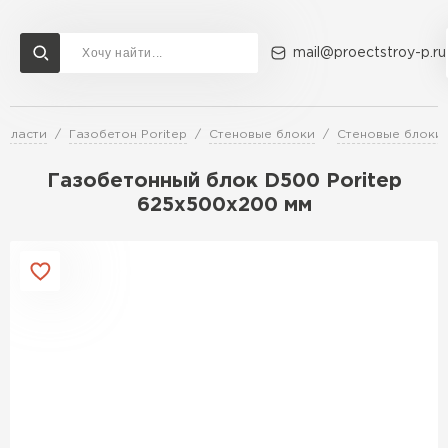
mail@proectstroy-p.ru
области
Газобетон Poritep
Стеновые блоки
Стеновые блоки
Доставка и оплата
Акции
О компании
Контакты
Газобетон Бонолит
Газобетонный блок D500 Poritep
Перейти в каталог
625х500х200 мм
Газобетон ЛСР
Газобетон Исткульт
ПЕРЕЙТИ
Газобетон Ютонг
Газобетон СК
Газобетон Могилевский КСИ
ПЕРЕЙТИ