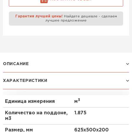
Газобетон Забудова
Гарантия лучшей цены!
Найдете дешевле - сделаем
лучшее предложение
ОПИСАНИЕ
Газоблок D500 625х500х200 от бренда Poritep –
ХАРАКТЕРИСТИКИ
это современный строительный материал,
который завоевал популярность благодаря своим
уникальным характеристикам и широкому
3
Единица измерения
м
спектру применения. В данном mini-FAQ мы
ответим на самые распространенные вопросы о
Количество на поддоне,
1.875
газоблоках, их особенностях и использовании.
м3
Особенности
Размер, мм
625х500х200