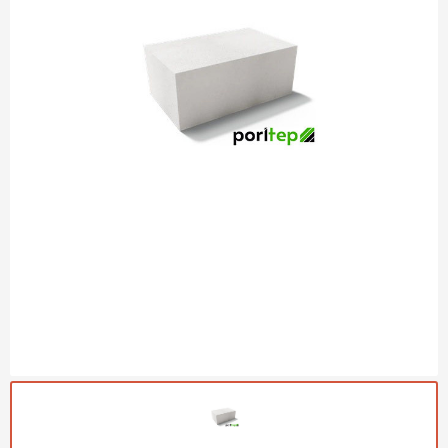
Газобетон Могилевский
Газобетон (ЕвроАэроБетон)
Газосиликат
ПЕРЕЙТИ
Газобетон ЛСР
Газобетон Аэрок
Газобетон Poritep
ПЕРЕЙТИ
Газобетон ДСК Грас
Газобетон Могилевский КСИ
ПЕРЕЙТИ
Газобетон CubiBlock
Газобетон Белорусский (БЦК)
Газобетон Калужский
ПЕРЕЙТИ
Газобетон ВКБлок