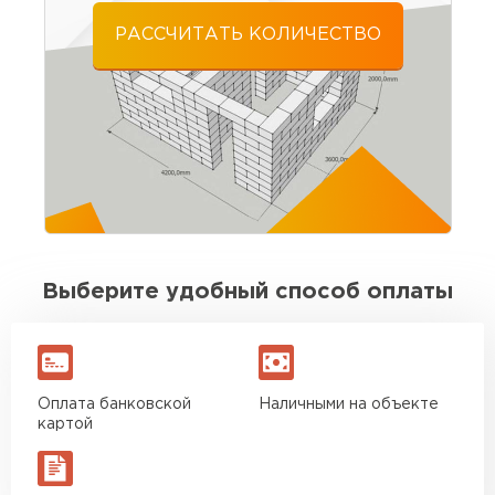
21.07.2025
РАССЧИТАТЬ КОЛИЧЕСТВО
Материал пришёл без брака, размеры
выдержаны. Для своих денег отличный
вариант. Буду брать ещё на перегородки
Игорь Савельев
09.08.2025
Доставка без опозданий, водитель заранее
позвонил. Разгрузили быстро. По качеству
Выберите удобный способ оплаты
блоков вопросов нет
Вячеслав Морозов
Оплата банковской
Наличными на объекте
26.08.2025
картой
Брали около 40 кубов. Стены подняли без
сюрпризов, кладка ровная. Экономия на