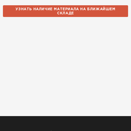
14.10.2025
УЗНАТЬ НАЛИЧИЕ МАТЕРИАЛА НА БЛИЖАЙШЕМ
СКЛАДЕ
Использовали для строительства гаража и
хозблока. Блоки ровные, кладка шла быстро,
расход клея минимальный
Артём Зайцев
30.10.2025
Не первый раз беру газобетон, этот вариант
понравился. Соотношение цена/качество
хорошее
Николай Бородин
16.11.2025
Материал пришёл сухой, без трещин. На