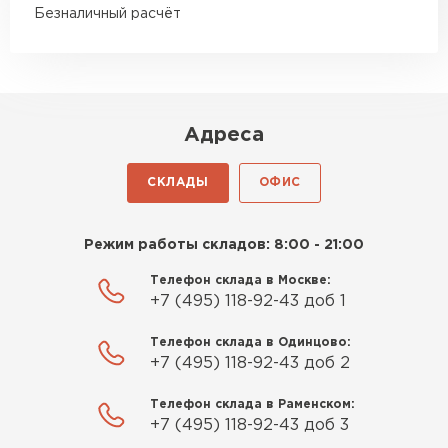
подрезке ощутимая
Безналичный расчёт
Роман Беляев
11.09.2025
Адреса
Газобетон нормальный, не крошится. Работать
удобно, швы получаются аккуратные. Свою
СКЛАДЫ
ОФИС
задачу материал выполняет
Евгений Фомин
Режим работы складов: 8:00 - 21:00
Телефон склада в Москве:
29.09.2025
+7 (495) 118-92-43 доб 1
Заказ оформили быстро, без лишней
Телефон склада в Одинцово:
бюрократии. Всё чётко по договорённости.
+7 (495) 118-92-43 доб 2
Качество устроило
Телефон склада в Раменском:
Павел Корнеев
+7 (495) 118-92-43 доб 3