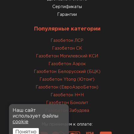
12.01.2026
Сертификаты
Гарантии
Завершали стройку зимой. Блоки пришли в
нормальном состоянии, без повреждений. С
Популярные категории
задачей справились
Газобетон ЛСР
Газобетон СК
ОСТАВИТЬ ОТЗЫВ
Газобетон Могилевский КСИ
Газобетон Аэрок
Газобетон Белорусский (БЦК)
Газобетон Ytong (Ютонг)
Газобетон (ЕвроАэроБетон)
Газобетон H+H
Газобетон Бонолит
Наш сайт
Газобетон Забудова
использует файлы
cookie
Мы принимаем к оплате:
Понятно