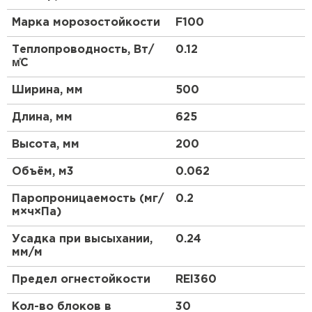
Марка морозостойкости
F100
Что такое газоблок?
Теплопроводность, Вт/
0.12
Газоблок, также известный как газобетонный
м̊С
блок, представляет собой легкий строительный
материал, изготовленный из смеси цемента, песка,
Ширина, мм
500
извести и алюминиевой пудры. В процессе
производства происходит химическая реакция,
Длина, мм
625
которая приводит к образованию пор, что делает
газоблок легким и теплоизоляционным.
Высота, мм
200
Какие преимущества у газоблоков Poritep?
Объём, м3
0.062
Газоблоки Poritep обладают рядом преимуществ,
Паропроницаемость (мг/
0.2
среди которых:
м×ч×Па)
Высокая теплоизоляция, что позволяет
Усадка при высыхании,
0.24
снизить затраты на отопление.
мм/м
Легкость материала, что упрощает
транспортировку и монтаж.
Предел огнестойкости
REI360
Экологичность, так как газоблоки
Кол-во блоков в
30