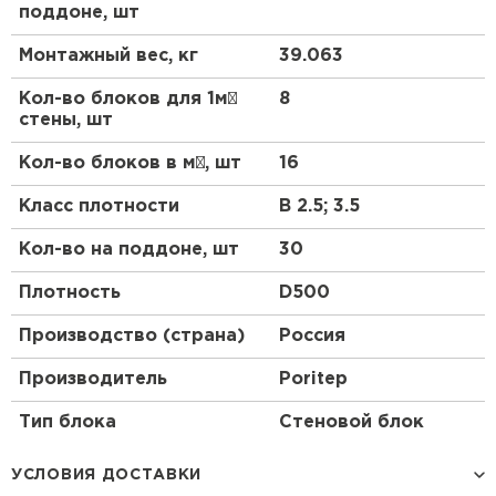
изготовлены из натуральных компонентов.
поддоне, шт
Прочность и долговечность, что обеспечивает
Монтажный вес, кг
39.063
надежность конструкций.
Кол-во блоков для 1м²
8
Какие размеры имеет газоблок D500
625х500х200?
стены, шт
Газоблок D500 625х500х200 имеет следующие
Кол-во блоков в м³, шт
16
размеры: длина – 625 мм, ширина – 500 мм, высота
– 200 мм. Эти размеры делают его удобным для
Класс плотности
B 2.5; 3.5
использования в различных строительных
проектах.
Кол-во на поддоне, шт
30
Плотность
D500
Применение
Производство (страна)
Россия
Где можно использовать газоблоки?
Производитель
Poritep
Газоблоки широко применяются в строительстве
жилых и коммерческих зданий. Они идеально
Тип блока
Стеновой блок
подходят для возведения наружных и внутренних
стен, перегородок, а также для утепления и
УСЛОВИЯ ДОСТАВКИ
звукоизоляции помещений.