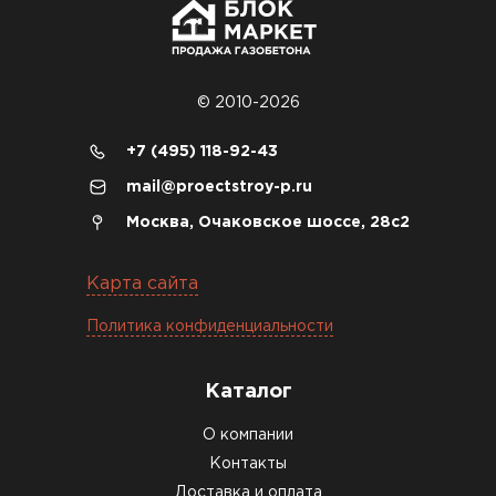
объекте всё проверили брак не обнаружили
Денис Соловьёв
04.12.2025
© 2010-2026
Брали под частный дом. Консультация по делу,
+7 (495) 118-92-43
без навязывания. Доставку согласовали под
mail@proectstroy-p.ru
удобное время
Москва, Очаковское шоссе, 28с2
Олег Мельников
Карта сайта
19.12.2025
Политика конфиденциальности
Газобетон соответствует заявленным
характеристикам. Строители довольны,
Каталог
работать удобно
О компании
Константин Рябов
Контакты
Доставка и оплата