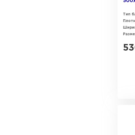
500
Газобетон Забудова
Тип б
Плот
Ширин
Разме
53