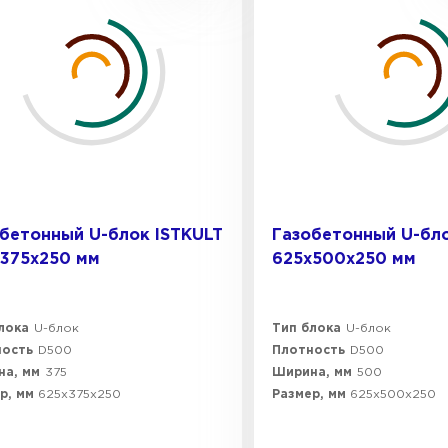
бетонный U-блок ISTKULT
Газобетонный U-бло
375х250 мм
625х500х250 мм
лока
U-блок
Тип блока
U-блок
ность
D500
Плотность
D500
а, мм
375
Ширина, мм
500
р, мм
625х375х250
Размер, мм
625х500х250