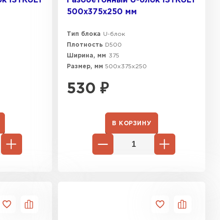
к ISTKULT
Газобетонный U-блок ISTKULT
500х375х250 мм
Тип блока
U-блок
Плотность
D500
Ширина, мм
375
Размер, мм
500х375х250
530
₽
В КОРЗИНУ