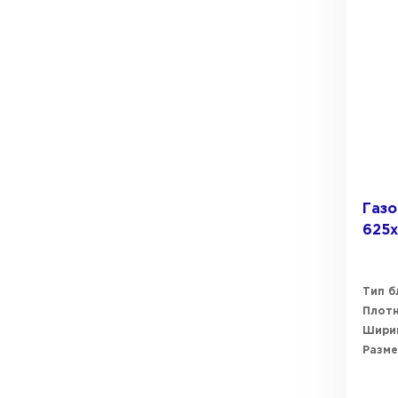
Газо
625х
Тип б
Плот
Ширин
Разме