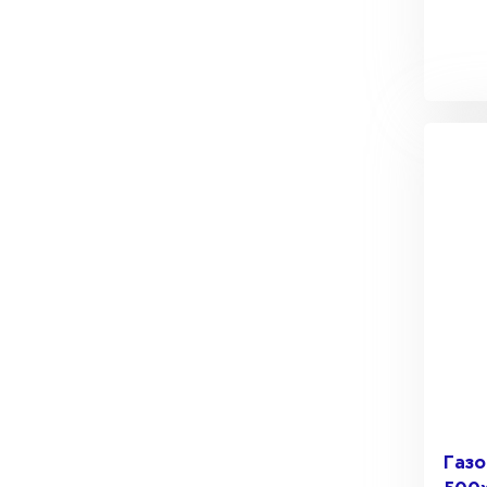
Газобетон СК
Газобетон Аэрок
Газобетон
(ЕвроАэроБетон)
Газобетон H+H
Газобетон
Белорусский SLS
Газобетон
Газобетон СК
Белорусский (БЦК)
Газобетон Забудова
Газобетон (ЕвроАэроБетон)
Газобетон Белорусский SLS
Газобетон Белорусский (БЦК)
Газо