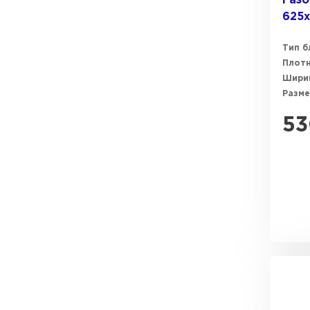
Газо
625
Тип б
Плот
Ширин
Разме
53