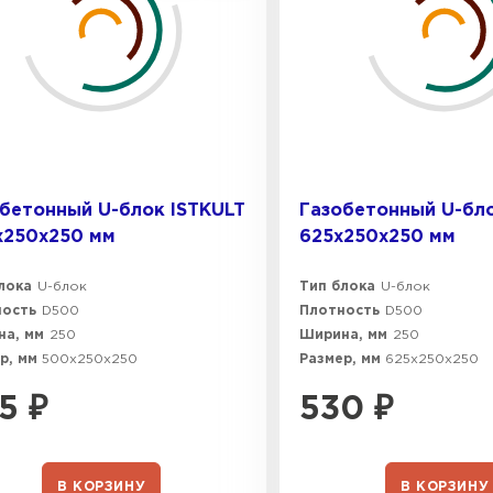
600х37
Газобетон
600х40
ПЕРЕЙ
бетонный U-блок ISTKULT
Газобетонный U-бло
Газобетон
х250х250 мм
625х250х250 мм
ПЕРЕЙ
лока
U-блок
Тип блока
U-блок
ность
D500
Плотность
D500
а, мм
250
Ширина, мм
250
Газобетон
р, мм
500х250х250
Размер, мм
625х250х250
5
₽
530
₽
ПЕРЕЙ
В КОРЗИНУ
В КОРЗИНУ