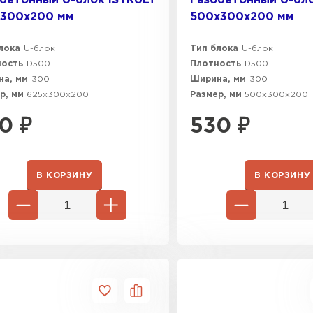
бетонный U-блок ISTKULT
Газобетонный U-бло
х300х200 мм
500х300х200 мм
лока
U-блок
Тип блока
U-блок
ность
D500
Плотность
D500
а, мм
300
Ширина, мм
300
р, мм
625х300х200
Размер, мм
500х300х200
0
₽
530
₽
В КОРЗИНУ
В КОРЗИНУ