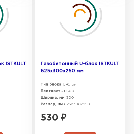
к ISTKULT
Газобетонный U-блок ISTKULT
625х300х250 мм
Тип блока
U-блок
Плотность
D500
Ширина, мм
300
Размер, мм
625х300х250
530
₽