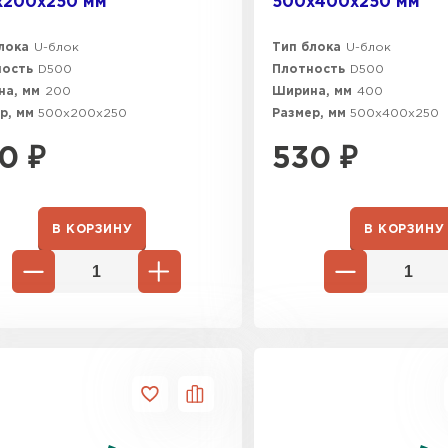
х200х250 мм
500х400х250 мм
лока
U-блок
Тип блока
U-блок
ность
D500
Плотность
D500
а, мм
200
Ширина, мм
400
р, мм
500х200х250
Размер, мм
500х400х250
0
₽
530
₽
В КОРЗИНУ
В КОРЗИНУ