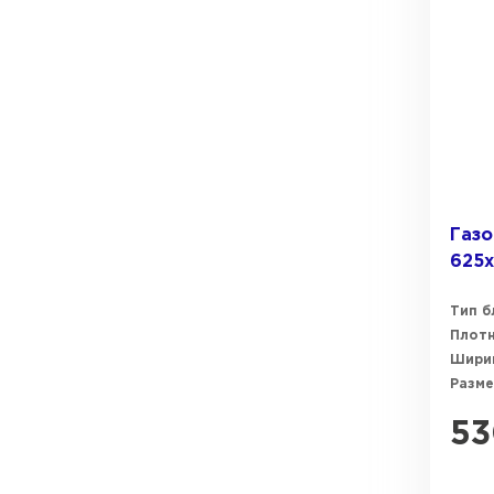
Газо
625
Тип б
Плот
Ширин
Разме
53