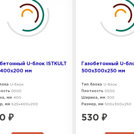
бетонный U-блок ISTKULT
Газобетонный U-бло
х400х200 мм
500х300х250 мм
лока
U-блок
Тип блока
U-блок
ность
D500
Плотность
D500
а, мм
400
Ширина, мм
300
р, мм
625х400х200
Размер, мм
500х300х250
0
₽
530
₽