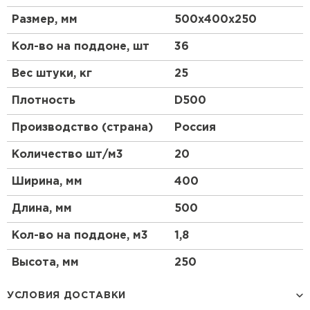
Размер, мм
500х400х250
Что такое газоблок?
Кол-во на поддоне, шт
36
Газоблок, или газобетон, представляет собой
легкий бетон, который изготавливается из смеси
Вес штуки, кг
25
цемента, песка, извести и алюминиевой пудры. В
процессе производства происходит химическая
Плотность
D500
реакция, в результате которой образуются поры,
что делает материал легким и
Производство (страна)
Россия
теплоизоляционным.
Количество шт/м3
20
Преимущества газобетонных блоков
Ширина, мм
400
Газобетонные блоки обладают множеством
преимуществ, среди которых высокая
Длина, мм
500
теплоизоляция, легкость в обработке и монтаже, а
также экологичность. Благодаря своей пористой
Кол-во на поддоне, м3
1,8
структуре, газоблоки обеспечивают отличную
звукоизоляцию и устойчивость к огню.
Высота, мм
250
Применение
УСЛОВИЯ ДОСТАВКИ