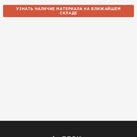
14.10.2025
УЗНАТЬ НАЛИЧИЕ МАТЕРИАЛА НА БЛИЖАЙШЕМ
СКЛАДЕ
Использовали для строительства гаража и
хозблока. Блоки ровные, кладка шла быстро,
расход клея минимальный
Артём Зайцев
30.10.2025
Не первый раз беру газобетон, этот вариант
понравился. Соотношение цена/качество
хорошее
Николай Бородин
16.11.2025
Материал пришёл сухой, без трещин. На