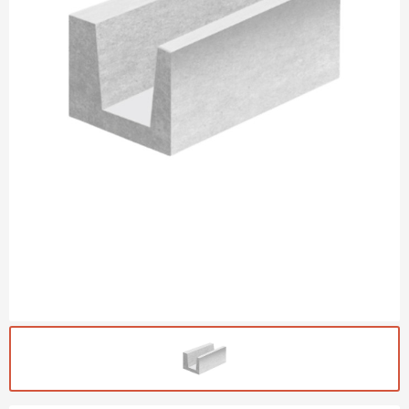
Газобетон Могилевский
Газобетон (ЕвроАэроБетон)
Газосиликат
ПЕРЕЙТИ
Газобетон ЛСР
Газобетон Аэрок
Газобетон Poritep
ПЕРЕЙТИ
Газобетон ДСК Грас
Газобетон Могилевский КСИ
ПЕРЕЙТИ
Газобетон CubiBlock
Газобетон Белорусский (БЦК)
Газобетон Калужский
ПЕРЕЙТИ
Газобетон ВКБлок