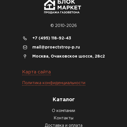
объекте всё проверили брак не обнаружили
Денис Соловьёв
04.12.2025
© 2010-2026
Брали под частный дом. Консультация по делу,
+7 (495) 118-92-43
без навязывания. Доставку согласовали под
mail@proectstroy-p.ru
удобное время
Москва, Очаковское шоссе, 28с2
Олег Мельников
Карта сайта
19.12.2025
Политика конфиденциальности
Газобетон соответствует заявленным
характеристикам. Строители довольны,
Каталог
работать удобно
О компании
Константин Рябов
Контакты
Доставка и оплата