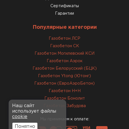
12.01.2026
Сертификаты
Гарантии
Завершали стройку зимой. Блоки пришли в
нормальном состоянии, без повреждений. С
Популярные категории
задачей справились
Газобетон ЛСР
Газобетон СК
ОСТАВИТЬ ОТЗЫВ
Газобетон Могилевский КСИ
Газобетон Аэрок
Газобетон Белорусский (БЦК)
Газобетон Ytong (Ютонг)
Газобетон (ЕвроАэроБетон)
Газобетон H+H
Газобетон Бонолит
Наш сайт
Газобетон Забудова
использует файлы
cookie
Мы принимаем к оплате:
Понятно