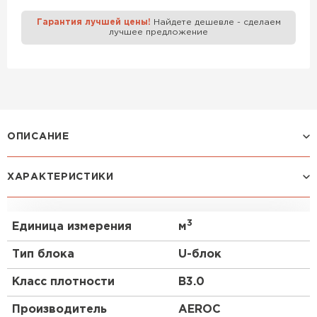
Гарантия лучшей цены!
Найдете дешевле - сделаем
Газобетон Забудова
лучшее предложение
ОПИСАНИЕ
Газоблок, также известный как газобетон или
ХАРАКТЕРИСТИКИ
газобетонный блок, представляет собой
популярный строительный материал, который
широко используется в современном
3
Единица измерения
м
строительстве. Одним из таких блоков является
U-блок Aeroc D500 400х250х500 мм, который
Тип блока
U-блок
обладает уникальными характеристиками и
применением.
Класс плотности
B3.0
Особенности
Производитель
AEROC