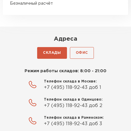
подрезке ощутимая
экономит время.
Безналичный расчёт
Таким образом, газоблок, газобетон и
Роман Беляев
газобетонные блоки, такие как U-блок Aeroc D500
400х250х500 мм, являются отличным выбором для
11.09.2025
современного строительства. Они обладают
множеством преимуществ, которые делают их
Адреса
Газобетон нормальный, не крошится. Работать
незаменимыми в различных строительных
проектах.
удобно, швы получаются аккуратные. Свою
СКЛАДЫ
ОФИС
задачу материал выполняет
Евгений Фомин
Режим работы складов: 8:00 - 21:00
Телефон склада в Москве:
29.09.2025
+7 (495) 118-92-43 доб 1
Заказ оформили быстро, без лишней
Телефон склада в Одинцово:
бюрократии. Всё чётко по договорённости.
+7 (495) 118-92-43 доб 2
Качество устроило
Телефон склада в Раменском:
Павел Корнеев
+7 (495) 118-92-43 доб 3