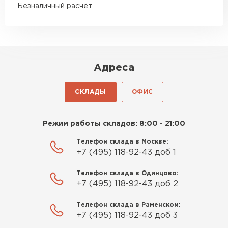
подрезке ощутимая
точное размещение блоков на строительной
Безналичный расчёт
площадке, что облегчает дальнейший монтаж.
Роман Беляев
11.09.2025
Адреса
Газобетон нормальный, не крошится. Работать
удобно, швы получаются аккуратные. Свою
СКЛАДЫ
ОФИС
задачу материал выполняет
Евгений Фомин
Режим работы складов: 8:00 - 21:00
Телефон склада в Москве:
29.09.2025
+7 (495) 118-92-43 доб 1
Заказ оформили быстро, без лишней
Телефон склада в Одинцово:
бюрократии. Всё чётко по договорённости.
+7 (495) 118-92-43 доб 2
Качество устроило
Телефон склада в Раменском:
Павел Корнеев
+7 (495) 118-92-43 доб 3