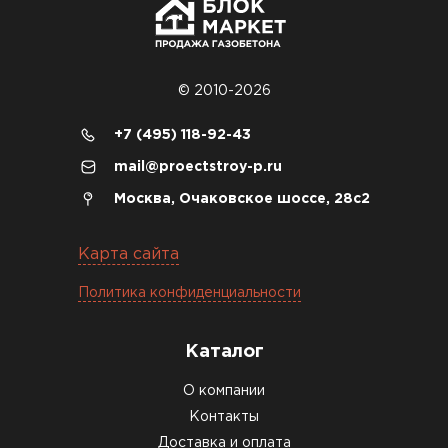
объекте всё проверили брак не обнаружили
Денис Соловьёв
04.12.2025
© 2010-2026
Брали под частный дом. Консультация по делу,
+7 (495) 118-92-43
без навязывания. Доставку согласовали под
mail@proectstroy-p.ru
удобное время
Москва, Очаковское шоссе, 28с2
Олег Мельников
Карта сайта
19.12.2025
Политика конфиденциальности
Газобетон соответствует заявленным
характеристикам. Строители довольны,
Каталог
работать удобно
О компании
Константин Рябов
Контакты
Доставка и оплата