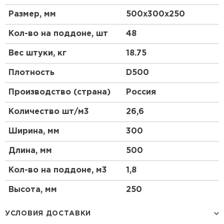
Размер, мм
500х300х250
Что такое газоблок?
Кол-во на поддоне, шт
48
Газоблок, или газобетон, представляет собой
ячеистый бетон, который производится из смеси
Вес штуки, кг
18.75
цемента, песка, извести и алюминиевой пудры. В
процессе производства происходит химическая
Плотность
D500
реакция, в результате которой образуются
мелкие поры, придающие материалу легкость и
Производство (страна)
Россия
хорошие теплоизоляционные свойства.
Количество шт/м3
26,6
Преимущества газобетонных блоков
Ширина, мм
300
Газобетонные блоки обладают рядом
преимуществ, таких как высокая прочность,
Длина, мм
500
легкость, экологичность и удобство в
использовании. Они легко режутся и
Кол-во на поддоне, м3
1,8
обрабатываются, что позволяет сократить время и
затраты на строительство.
Высота, мм
250
Применение
УСЛОВИЯ ДОСТАВКИ