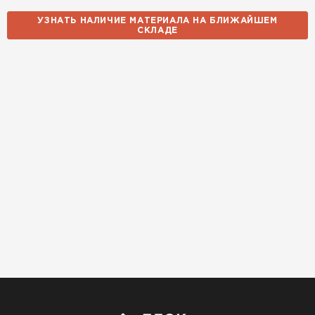
14.10.2025
УЗНАТЬ НАЛИЧИЕ МАТЕРИАЛА НА БЛИЖАЙШЕМ
СКЛАДЕ
Использовали для строительства гаража и
хозблока. Блоки ровные, кладка шла быстро,
расход клея минимальный
Артём Зайцев
30.10.2025
Не первый раз беру газобетон, этот вариант
понравился. Соотношение цена/качество
хорошее
Николай Бородин
16.11.2025
Материал пришёл сухой, без трещин. На