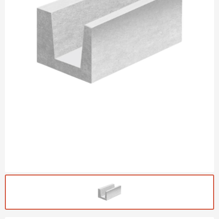
Газобетон Могилевский
Газобетон (ЕвроАэроБетон)
Газосиликат
ПЕРЕЙТИ
Газобетон ЛСР
Газобетон Аэрок
Газобетон Poritep
ПЕРЕЙТИ
Газобетон ДСК Грас
Газобетон Могилевский КСИ
ПЕРЕЙТИ
Газобетон CubiBlock
Газобетон Белорусский (БЦК)
Газобетон Калужский
ПЕРЕЙТИ
Газобетон ВКБлок