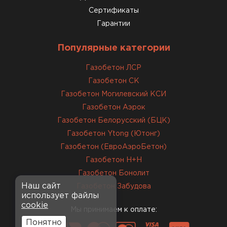
12.01.2026
Сертификаты
Гарантии
Завершали стройку зимой. Блоки пришли в
нормальном состоянии, без повреждений. С
Популярные категории
задачей справились
Газобетон ЛСР
Газобетон СК
ОСТАВИТЬ ОТЗЫВ
Газобетон Могилевский КСИ
Газобетон Аэрок
Газобетон Белорусский (БЦК)
Газобетон Ytong (Ютонг)
Газобетон (ЕвроАэроБетон)
Газобетон H+H
Газобетон Бонолит
Наш сайт
Газобетон Забудова
использует файлы
cookie
Мы принимаем к оплате:
Понятно