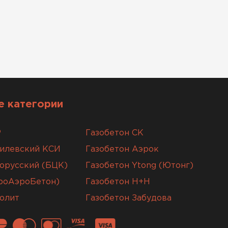
 категории
Р
Газобетон СК
гилевский КСИ
Газобетон Аэрок
орусский (БЦК)
Газобетон Ytong (Ютонг)
вроАэроБетон)
Газобетон H+H
олит
Газобетон Забудова