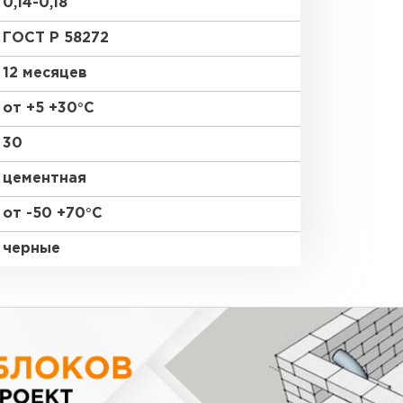
0,14-0,18
ГОСТ Р 58272
12 месяцев
от +5 +30°С
30
цементная
от -50 +70°С
черные