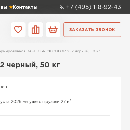
+7 (495) 118-92-43
ывы
Контакты
ЗАКАЗАТЬ ЗВОНОК
ании
Контакты
 армированная DAUER BRICK.COLOR 252 черный, 50 кг
 мм
Ширина,
мм
 черный, 50 кг
0х250
600х400х250
100 мм
 СК
0х250
600х500х250
200 мм
ывов
ТИ
0х200
600х100х250
250 мм
3
густа 2026 мы уже отгрузили 27 м
 Аэрок
0х250
600х500х200
300 мм
ТИ
0х250
600х50х250