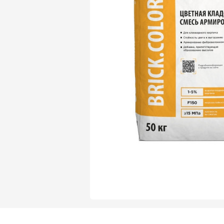
Газобетон Могилевский Газосиликат
Газосиликат
Газобетон ЛСР
Газобетон Могилевский КСИ
Газобетон ЛСР
Газобетон Poritep
ПЕРЕЙТИ
Газобетон Poritep
Газобетон ДСК Грас
Газобетон H+H
Газобетон CubiBlock
Газобетон ДСК Грас
ПЕРЕЙТИ
Газобетон Калужский
Газобетон CubiBlock
Газобетон Забудова
Газобетон ВКБлок
Газобетон Калужский
ПЕРЕЙТИ
Газобетон Аэрок
Газобетон H+H
Газобетон ВКБлок