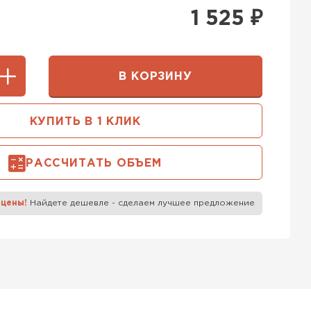
400 мм
1 525
₽
5х250
600х75х250
 Белорусский (БЦК)
0х200
600х200х200
В КОРЗИНУ
ТИ
КУПИТЬ В 1 КЛИК
 Бонолит
РАССЧИТАТЬ ОБЪЕМ
ТИ
 цены!
Найдете дешевле - сделаем лучшее предложение
 Ytong (Ютонг)
ТИ