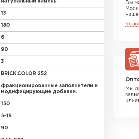
натуральный камень
Вы м
Моск
13
наше
Усло
180
6
90
3
BRICK.COLOR 252
Опто
фракционированные заполнители и
Мы п
модифицирующие добавки.
зави
клие
150
5-15
90