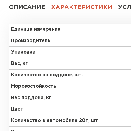
ОПИСАНИЕ
ХАРАКТЕРИСТИКИ
УС
Газобетон СК
Газобетон Аэрок
Газобетон
Единица измерения
(ЕвроАэроБетон)
Газобетон H+H
Производитель
Газобетон
Белорусский SLS
Упаковка
Газобетон
Газобетон СК
Белорусский (БЦК)
Вес, кг
Количество на поддоне, шт.
Газобетон Забудова
Газобетон (ЕвроАэроБетон)
Морозостойкость
Вес поддона, кг
Газобетон Белорусский SLS
Цвет
Количество в автомобиле 20т, шт
Газобетон Белорусский (БЦК)