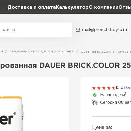
Доставка и оплата
Калькулятор
О компании
Отз
mail@proectstroy-p.ru
Акции
О комп
ти
Кладочные смеси, клеи для кладки
Цветная кладочная смесь
Плотность
Размер,
рованная DAUER BRICK.COLOR 252
D400
600х20
Газобетон
D500
600х25
15 отз
ПЕРЕЙ
3
На складе м
D600
600х30
Сегодня 08 ав
Газобетон
600х30
ПЕРЕЙ
Цена за:
600х35