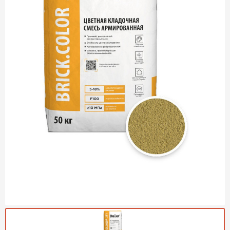
Газобетон Могилевский
Газобетон (ЕвроАэроБетон)
Газосиликат
ПЕРЕЙТИ
Газобетон ЛСР
Газобетон Аэрок
Газобетон Poritep
ПЕРЕЙТИ
Газобетон ДСК Грас
Газобетон Могилевский КСИ
ПЕРЕЙТИ
Газобетон CubiBlock
Газобетон Белорусский (БЦК)
Газобетон Калужский
ПЕРЕЙТИ
Газобетон ВКБлок