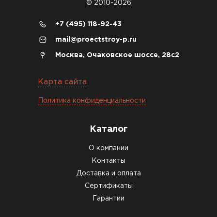
© 2010-2026
Денис Соловьёв
+7 (495) 118-92-43
04.12.2025
mail@proectstroy-p.ru
Брали под частный дом. Консультация по делу,
Москва, Очаковское шоссе, 28с2
без навязывания. Доставку согласовали под
удобное время
Карта сайта
Олег Мельников
Политика конфиденциальности
19.12.2025
Каталог
Газобетон соответствует заявленным
О компании
характеристикам. Строители довольны,
Контакты
работать удобно
Доставка и оплата
Константин Рябов
Сертификаты
Гарантии
12.01.2026