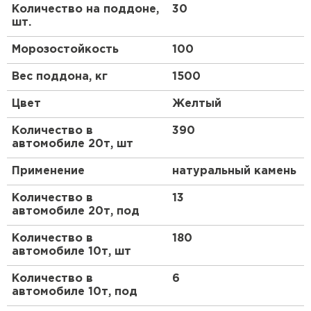
Количество на поддоне,
30
шт.
Преимущества
Морозостойкость
100
Одним из ключевых плюсов является повышенная
прочность благодаря армирующим волокнам,
Вес поддона, кг
1500
которые предотвращают растрескивание и
деформацию швов со временем. Это особенно
Цвет
Желтый
важно в регионах с переменным климатом, где
материалы подвергаются циклам замораживания
Количество в
390
и оттаивания.
автомобиле 20т, шт
Экономия времени и ресурсов
Применение
натуральный камень
Готовая к применению формула позволяет быстро
Количество в
13
замешивать раствор, минимизируя отходы и
автомобиле 20т, под
упрощая процесс кладки. Нет необходимости в
дополнительных добавках, что снижает общие
Количество в
180
затраты на строительство.
автомобиле 10т, шт
Эстетическая привлекательность
Количество в
6
автомобиле 10т, под
Яркий желтый цвет швов добавляет