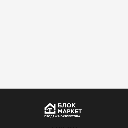
Использовали для строительства гаража и
хозблока. Блоки ровные, кладка шла быстро,
расход клея минимальный
Артём Зайцев
30.10.2025
Не первый раз беру газобетон, этот вариант
понравился. Соотношение цена/качество
хорошее
Николай Бородин
16.11.2025
Материал пришёл сухой, без трещин. На
объекте всё проверили брак не обнаружили