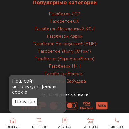
Популярные категории
Завершали стройку зимой. Блоки пришли в
нормальном состоянии, без повреждений. С
Газобетон ЛСР
задачей справились
Газобетон СК
Газобетон Могилевский КСИ
Газобетон Аэрок
ОСТАВИТЬ ОТЗЫВ
Газобетон Белорусский (БЦК)
Газобетон Ytong (Ютонг)
Газобетон (ЕвроАэроБетон)
Газобетон H+H
Газобетон Бонолит
Наш сайт
Газобетон Забудова
использует файлы
cookie
Мы принимаем к оплате:
Понятно
Главная
Каталог
Заявка
Корзина
Звонок