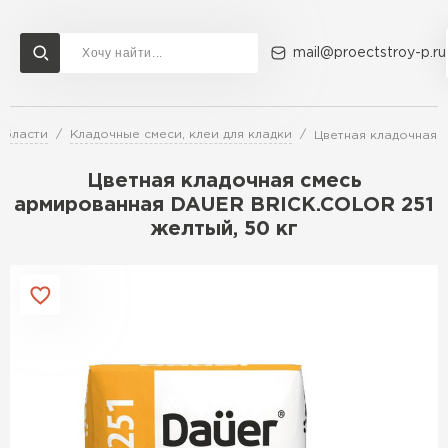
mail@proectstroy-p.ru
области
Кладочные смеси, клеи для кладки
Цветная кладочная 
Доставка и оплата
Акции
О компании
Контакты
Газобетон Бонолит
Цветная кладочная смесь
Перейти в каталог
армированная DAUER BRICK.COLOR 251
желтый, 50 кг
Газобетон ЛСР
Газобетон Исткульт
ПЕРЕЙТИ
Газобетон Ютонг
Газобетон СК
Газобетон Могилевский КСИ
ПЕРЕЙТИ