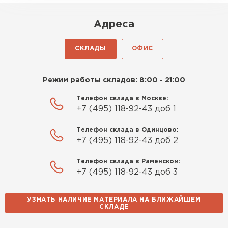
Роман Беляев
Адреса
11.09.2025
СКЛАДЫ
ОФИС
Газобетон нормальный, не крошится. Работать
удобно, швы получаются аккуратные. Свою
Режим работы складов: 8:00 - 21:00
задачу материал выполняет
Телефон склада в Москве:
Евгений Фомин
+7 (495) 118-92-43 доб 1
29.09.2025
Телефон склада в Одинцово:
+7 (495) 118-92-43 доб 2
Заказ оформили быстро, без лишней
Телефон склада в Раменском:
бюрократии. Всё чётко по договорённости.
+7 (495) 118-92-43 доб 3
Качество устроило
УЗНАТЬ НАЛИЧИЕ МАТЕРИАЛА НА БЛИЖАЙШЕМ
Павел Корнеев
СКЛАДЕ
14.10.2025