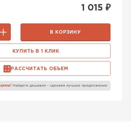
400 мм
1 015
₽
5х250
600х75х250
 Белорусский (БЦК)
0х200
600х200х200
В КОРЗИНУ
ТИ
КУПИТЬ В 1 КЛИК
 Бонолит
РАССЧИТАТЬ ОБЪЕМ
ТИ
 цены!
Найдете дешевле - сделаем лучшее предложение
 Ytong (Ютонг)
ТИ