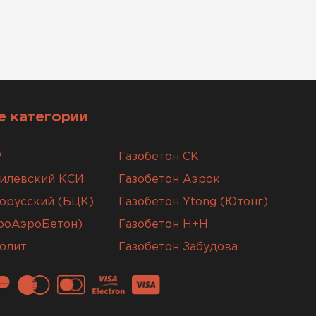
 категории
Р
Газобетон СК
гилевский КСИ
Газобетон Аэрок
орусский (БЦК)
Газобетон Ytong (Ютонг)
вроАэроБетон)
Газобетон H+H
олит
Газобетон Забудова