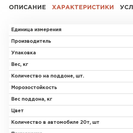
ОПИСАНИЕ
ХАРАКТЕРИСТИКИ
УС
Газобетон СК
Газобетон Аэрок
Газобетон
Единица измерения
(ЕвроАэроБетон)
Газобетон H+H
Производитель
Газобетон
Белорусский SLS
Упаковка
Газобетон
Газобетон СК
Белорусский (БЦК)
Вес, кг
Количество на поддоне, шт.
Газобетон Забудова
Газобетон (ЕвроАэроБетон)
Морозостойкость
Вес поддона, кг
Газобетон Белорусский SLS
Цвет
Количество в автомобиле 20т, шт
Газобетон Белорусский (БЦК)