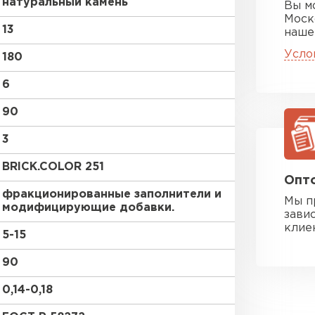
натуральный камень
Вы м
Моск
13
наше
Усло
180
6
90
3
BRICK.COLOR 251
Опто
фракционированные заполнители и
Мы п
модифицирующие добавки.
зави
клие
5-15
90
0,14-0,18