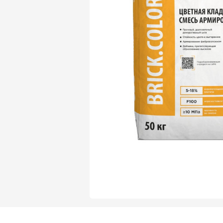
Газобетон Могилевский Газосиликат
Газосиликат
Газобетон ЛСР
Газобетон Могилевский КСИ
Газобетон ЛСР
Газобетон Poritep
ПЕРЕЙТИ
Газобетон Poritep
Газобетон ДСК Грас
Газобетон H+H
Газобетон CubiBlock
Газобетон ДСК Грас
ПЕРЕЙТИ
Газобетон Калужский
Газобетон CubiBlock
Газобетон Забудова
Газобетон ВКБлок
Газобетон Калужский
ПЕРЕЙТИ
Газобетон Аэрок
Газобетон H+H
Газобетон ВКБлок