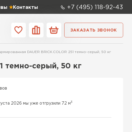
+7 (495) 118-92-43
ывы
Контакты
ЗАКАЗАТЬ ЗВОНОК
ании
Контакты
армированная DAUER BRICK.COLOR 251 темно-серый, 50 кг
 мм
Ширина,
мм
 темно-серый, 50 кг
0х250
600х400х250
100 мм
 СК
0х250
600х500х250
200 мм
ывов
ТИ
0х200
600х100х250
250 мм
3
густа 2026 мы уже отгрузили 72 м
 Аэрок
0х250
600х500х200
300 мм
ТИ
0х250
600х50х250