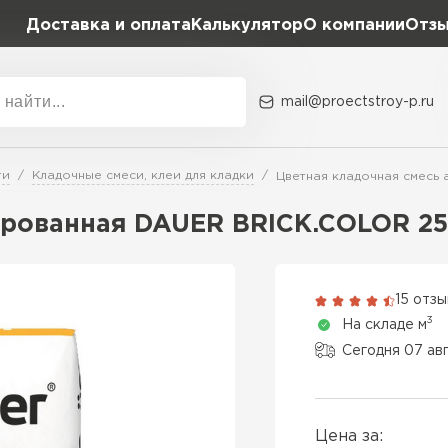
Доставка и оплата
Калькулятор
О компании
Отз
mail@proectstroy-p.ru
Акции
О комп
ти
Кладочные смеси, клеи для кладки
Цветная кладочная смесь 
Плотность
Размер,
рованная DAUER BRICK.COLOR 251
D400
600х20
Газобетон
D500
600х25
15 отз
ПЕРЕЙ
3
На складе м
D600
600х30
Сегодня 07 ав
Газобетон
600х30
ПЕРЕЙ
Цена за:
600х35