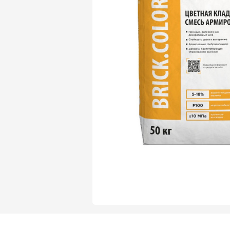
Газобетон Могилевский Газосиликат
Газосиликат
Газобетон ЛСР
Газобетон Могилевский КСИ
Газобетон ЛСР
Газобетон Poritep
ПЕРЕЙТИ
Газобетон Poritep
Газобетон ДСК Грас
Газобетон H+H
Газобетон CubiBlock
Газобетон ДСК Грас
ПЕРЕЙТИ
Газобетон Калужский
Газобетон CubiBlock
Газобетон Забудова
Газобетон ВКБлок
Газобетон Калужский
ПЕРЕЙТИ
Газобетон Аэрок
Газобетон H+H
Газобетон ВКБлок