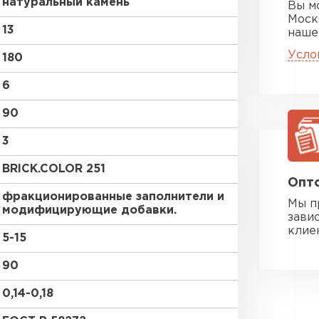
натуральный камень
Вы м
Моск
13
наше
Усло
180
6
90
3
BRICK.COLOR 251
Опто
фракционированные заполнители и
Мы п
модифицирующие добавки.
зави
клие
5-15
90
0,14-0,18