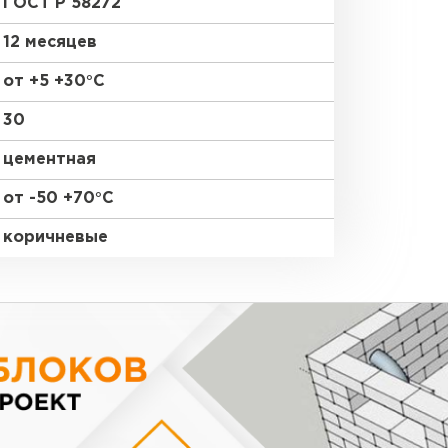
ГОСТ Р 58272
12 месяцев
от +5 +30°С
30
цементная
от -50 +70°С
коричневые