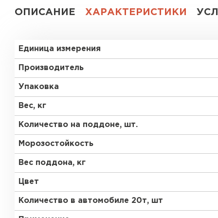
ОПИСАНИЕ
ХАРАКТЕРИСТИКИ
УС
Газобетон СК
Газобетон Аэрок
Газобетон
Единица измерения
(ЕвроАэроБетон)
Газобетон H+H
Производитель
Газобетон
Белорусский SLS
Упаковка
Газобетон
Газобетон СК
Белорусский (БЦК)
Вес, кг
Количество на поддоне, шт.
Газобетон Забудова
Газобетон (ЕвроАэроБетон)
Морозостойкость
Вес поддона, кг
Газобетон Белорусский SLS
Цвет
Количество в автомобиле 20т, шт
Газобетон Белорусский (БЦК)