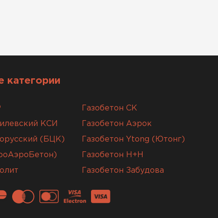
 категории
Р
Газобетон СК
гилевский КСИ
Газобетон Аэрок
орусский (БЦК)
Газобетон Ytong (Ютонг)
вроАэроБетон)
Газобетон H+H
олит
Газобетон Забудова