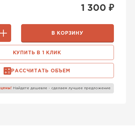
400 мм
1 300
₽
5х250
600х75х250
 Белорусский (БЦК)
0х200
600х200х200
В КОРЗИНУ
ТИ
КУПИТЬ В 1 КЛИК
 Бонолит
РАССЧИТАТЬ ОБЪЕМ
ТИ
 цены!
Найдете дешевле - сделаем лучшее предложение
 Ytong (Ютонг)
ТИ