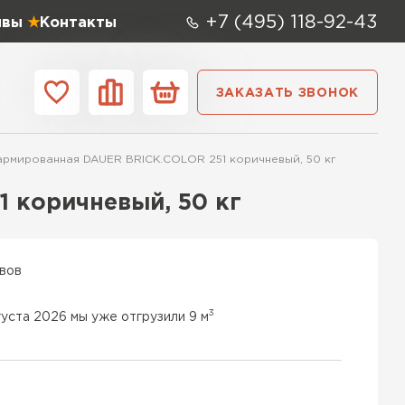
+7 (495) 118-92-43
ывы
Контакты
ЗАКАЗАТЬ ЗВОНОК
ании
Контакты
армированная DAUER BRICK.COLOR 251 коричневый, 50 кг
 мм
Ширина,
мм
 коричневый, 50 кг
0х250
600х400х250
100 мм
 СК
0х250
600х500х250
200 мм
ывов
ТИ
0х200
600х100х250
250 мм
3
густа 2026 мы уже отгрузили 9 м
 Аэрок
0х250
600х500х200
300 мм
ТИ
0х250
600х50х250