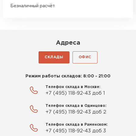
подрезке ощутимая
Безналичный расчёт
Роман Беляев
11.09.2025
Адреса
Газобетон нормальный, не крошится. Работать
удобно, швы получаются аккуратные. Свою
СКЛАДЫ
ОФИС
задачу материал выполняет
Евгений Фомин
Режим работы складов: 8:00 - 21:00
Телефон склада в Москве:
29.09.2025
+7 (495) 118-92-43 доб 1
Заказ оформили быстро, без лишней
Телефон склада в Одинцово:
бюрократии. Всё чётко по договорённости.
+7 (495) 118-92-43 доб 2
Качество устроило
Телефон склада в Раменском:
Павел Корнеев
+7 (495) 118-92-43 доб 3