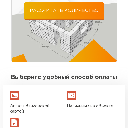
21.07.2025
РАССЧИТАТЬ КОЛИЧЕСТВО
Материал пришёл без брака, размеры
выдержаны. Для своих денег отличный
вариант. Буду брать ещё на перегородки
Игорь Савельев
09.08.2025
Доставка без опозданий, водитель заранее
позвонил. Разгрузили быстро. По качеству
Выберите удобный способ оплаты
блоков вопросов нет
Вячеслав Морозов
Оплата банковской
Наличными на объекте
26.08.2025
картой
Брали около 40 кубов. Стены подняли без
сюрпризов, кладка ровная. Экономия на