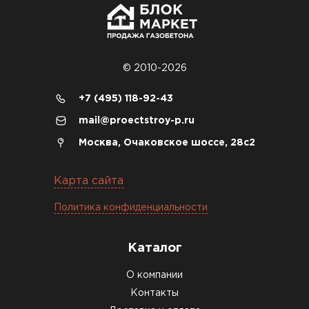
объекте всё проверили брак не обнаружили
Денис Соловьёв
04.12.2025
© 2010-2026
Брали под частный дом. Консультация по делу,
+7 (495) 118-92-43
без навязывания. Доставку согласовали под
mail@proectstroy-p.ru
удобное время
Москва, Очаковское шоссе, 28с2
Олег Мельников
Карта сайта
19.12.2025
Политика конфиденциальности
Газобетон соответствует заявленным
характеристикам. Строители довольны,
Каталог
работать удобно
О компании
Константин Рябов
Контакты