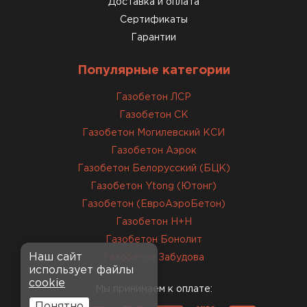
Доставка и оплата
12.01.2026
Сертификаты
Гарантии
Завершали стройку зимой. Блоки пришли в
нормальном состоянии, без повреждений. С
Популярные категории
задачей справились
Газобетон ЛСР
Газобетон СК
ОСТАВИТЬ ОТЗЫВ
Газобетон Могилевский КСИ
Газобетон Аэрок
Газобетон Белорусский (БЦК)
Газобетон Ytong (Ютонг)
Газобетон (ЕвроАэроБетон)
Газобетон H+H
Газобетон Бонолит
Наш сайт
Газобетон Забудова
использует файлы
cookie
Мы принимаем к оплате:
Понятно