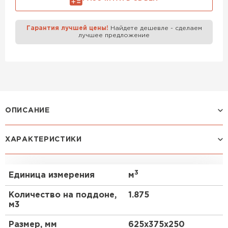
Газобетон Забудова
Гарантия лучшей цены!
Найдете дешевле - сделаем
лучшее предложение
ОПИСАНИЕ
Газоблок D600 625х375х250 от бренда Poritep –
ХАРАКТЕРИСТИКИ
это высококачественный строительный материал,
который завоевал доверие профессионалов и
частных застройщиков. Этот газоблок отличается
3
Единица измерения
м
своими уникальными характеристиками и
широким спектром применения, что делает его
Количество на поддоне,
1.875
незаменимым в современном строительстве.
м3
Особенности
Размер, мм
625х375х250