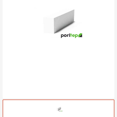
Газобетон Могилевский
Газобетон (ЕвроАэроБетон)
Газосиликат
ПЕРЕЙТИ
Газобетон ЛСР
Газобетон Аэрок
Газобетон Poritep
ПЕРЕЙТИ
Газобетон ДСК Грас
Газобетон Могилевский КСИ
ПЕРЕЙТИ
Газобетон CubiBlock
Газобетон Белорусский (БЦК)
Газобетон Калужский
ПЕРЕЙТИ
Газобетон ВКБлок