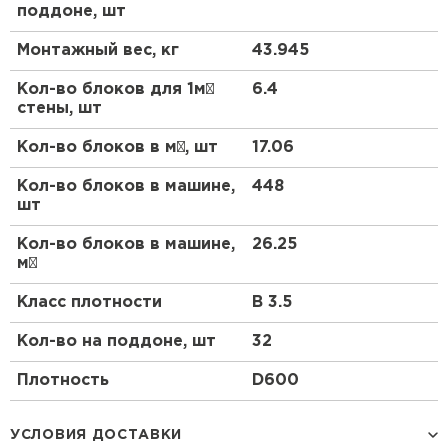
поддоне, шт
Газоблоки Poritep изготавливаются из
натуральных материалов, что делает их
Монтажный вес, кг
43.945
экологически чистыми и безопасными для
здоровья. Они не содержат вредных веществ и не
Кол-во блоков для 1м²
6.4
выделяют токсинов, что особенно важно для
стены, шт
жилых помещений.
Кол-во блоков в м³, шт
17.06
Применение
Кол-во блоков в машине,
448
Несущие стены
шт
Газоблок D600 от Poritep идеально подходит для
Кол-во блоков в машине,
26.25
строительства несущих стен в малоэтажных и
м³
многоэтажных зданиях. Благодаря своей
прочности и надежности, он обеспечивает
Класс плотности
B 3.5
долговечность и устойчивость конструкции.
Кол-во на поддоне, шт
32
Перегородки
Плотность
D600
Газоблоки Poritep также используются для
возведения внутренних перегородок. Их легкость
Производство (страна)
Россия
и простота монтажа позволяют быстро и
УСЛОВИЯ ДОСТАВКИ