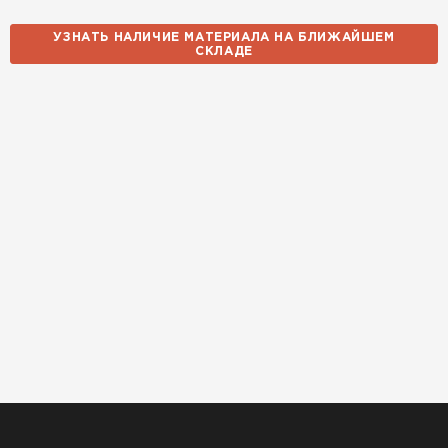
14.10.2025
УЗНАТЬ НАЛИЧИЕ МАТЕРИАЛА НА БЛИЖАЙШЕМ
СКЛАДЕ
Использовали для строительства гаража и
хозблока. Блоки ровные, кладка шла быстро,
расход клея минимальный
Артём Зайцев
30.10.2025
Не первый раз беру газобетон, этот вариант
понравился. Соотношение цена/качество
хорошее
Николай Бородин
16.11.2025
Материал пришёл сухой, без трещин. На