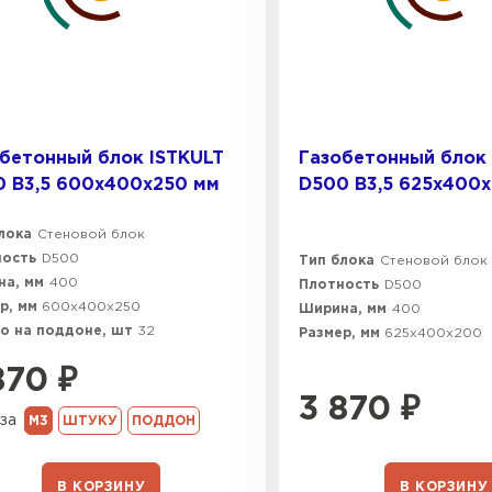
бетонный блок ISTKULT
Газобетонный блок 
 B3,5 600х400х250 мм
D500 B3,5 625х400
лока
Стеновой блок
ность
D500
Тип блока
Стеновой блок
а, мм
400
Плотность
D500
р, мм
600х400х250
Ширина, мм
400
о на поддоне, шт
32
Размер, мм
625х400х200
870
₽
3 870
₽
за
М3
ШТУКУ
ПОДДОН
В КОРЗИНУ
В КОРЗИНУ