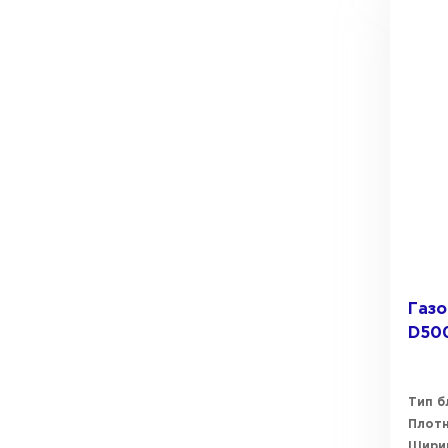
Газо
D500
Тип б
Плот
Ширин