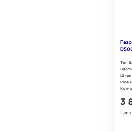
Газо
D500
Тип б
Плот
Ширин
Разме
Кол-в
3 
Цена 