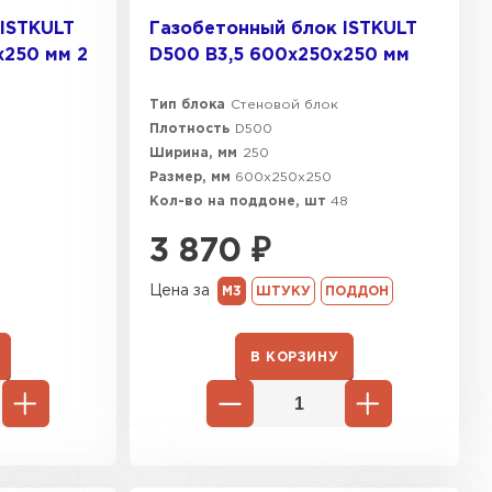
ISTKULT
Газобетонный блок ISTKULT
х250 мм 2
D500 B3,5 600х250х250 мм
Тип блока
Стеновой блок
Плотность
D500
Ширина, мм
250
Размер, мм
600х250х250
Кол-во на поддоне, шт
48
3 870
₽
Цена за
М3
ШТУКУ
ПОДДОН
В КОРЗИНУ