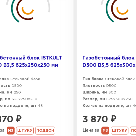
600х37
Газобетон
600х40
ПЕРЕЙ
бетонный блок ISTKULT
Газобетонный блок 
Газобетон
 B3,5 625х250х250 мм
D500 B3,5 625х300
ПЕРЕЙ
лока
Стеновой блок
Тип блока
Стеновой блок
ность
D500
Плотность
D500
а, мм
250
Ширина, мм
300
Газобетон
р, мм
625х250х250
Размер, мм
625х300х250
о на поддоне, шт
48
Кол-во на поддоне, шт
4
ПЕРЕЙ
870
₽
3 870
₽
за
Цена за
М3
ШТУКУ
ПОДДОН
М3
ШТУКУ
П