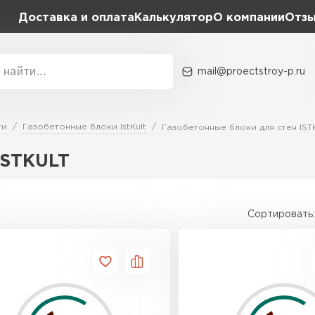
Доставка и оплата
Калькулятор
О компании
Отз
mail@proectstroy-p.ru
Акции
О комп
ти
Газобетонные блоки IstKult
Газобетонные блоки для стен IST
Плотность
Размер,
D400
600х20
ISTKULT
Газобетон
D500
600х25
Сортировать:
ПЕРЕЙ
D600
600х30
Газобетон
600х30
ПЕРЕЙ
600х35