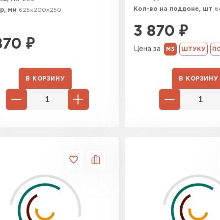
Кол-во на поддоне, шт
6
р, мм
625х200х250
3 870
₽
870
₽
Цена за
М3
ШТУКУ
П
В КОРЗИНУ
В КОРЗИНУ