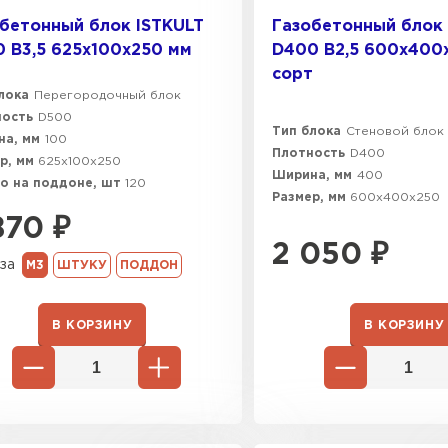
бетонный блок ISTKULT
Газобетонный блок 
 B3,5 625х100х250 мм
D400 B2,5 600х400
сорт
лока
Перегородочный блок
ность
D500
Тип блока
Стеновой блок
а, мм
100
Плотность
D400
р, мм
625х100х250
Ширина, мм
400
о на поддоне, шт
120
Размер, мм
600х400х250
870
₽
2 050
₽
за
М3
ШТУКУ
ПОДДОН
В КОРЗИНУ
В КОРЗИНУ