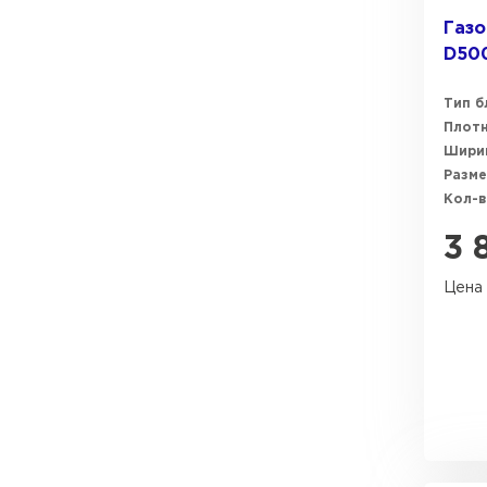
Газо
Газобетон Забудова
D500
Тип б
Плот
Ширин
Разме
Кол-в
3 
Цена 