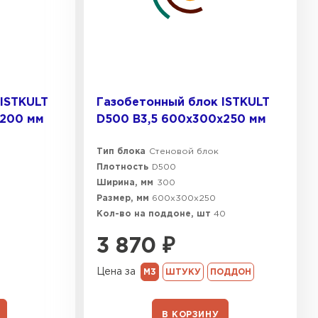
ISTKULT
Газобетонный блок ISTKULT
х200 мм
D500 B3,5 600х300х250 мм
Тип блока
Стеновой блок
Плотность
D500
Ширина, мм
300
Размер, мм
600х300х250
Кол-во на поддоне, шт
40
3 870
₽
Цена за
М3
ШТУКУ
ПОДДОН
В КОРЗИНУ