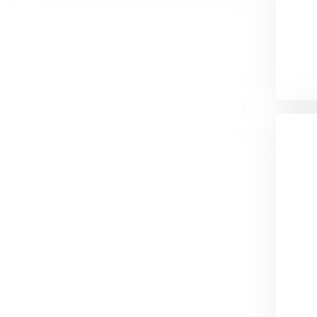
600х150х250
Газобетон СК
600х200х250
Газобетон Аэрок
600х250х250
Газобетон
(ЕвроАэроБетон)
Газобетон H+H
Газобетон
Белорусский SLS
Газобетон
Газобетон СК
Белорусский (БЦК)
Газобетон Забудова
Газобетон (ЕвроАэроБетон)
Газобетон Белорусский SLS
Газобетон Белорусский (БЦК)