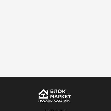
Использовали для строительства гаража и
хозблока. Блоки ровные, кладка шла быстро,
расход клея минимальный
Артём Зайцев
30.10.2025
Не первый раз беру газобетон, этот вариант
понравился. Соотношение цена/качество
хорошее
Николай Бородин
16.11.2025
Материал пришёл сухой, без трещин. На
объекте всё проверили брак не обнаружили