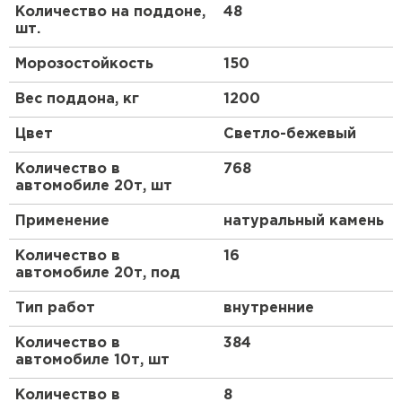
конструкций. Упаковка в 25 кг удобна для
Количество на поддоне,
48
транспортировки и хранения, а простота
шт.
приготовления раствора делает его доступным
даже для непрофессионалов.
Морозостойкость
150
Вес поддона, кг
1200
Преимущества
Цвет
Светло-бежевый
Эта смесь выделяется на рынке благодаря ряду
ключевых достоинств, которые делают её
Количество в
768
предпочтительным выбором для строительных
автомобиле 20т, шт
работ.
Применение
натуральный камень
Высокая прочность и адгезия
Количество в
16
Состав обеспечивает отличное сцепление с
автомобиле 20т, под
поверхностями, минимизируя риск трещин и
отслоений со временем. Прочность на сжатие
Тип работ
внутренние
достигает высоких показателей, что гарантирует
надежность конструкций в различных
Количество в
384
климатических условиях.
автомобиле 10т, шт
Эстетическая привлекательность
Количество в
8