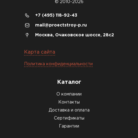
© 2010-2026
Денис Соловьёв
+7 (495) 118-92-43
04.12.2025
mail@proectstroy-p.ru
Брали под частный дом. Консультация по делу,
Москва, Очаковское шоссе, 28с2
без навязывания. Доставку согласовали под
удобное время
Карта сайта
Олег Мельников
Политика конфиденциальности
19.12.2025
Каталог
Газобетон соответствует заявленным
О компании
характеристикам. Строители довольны,
Контакты
работать удобно
Доставка и оплата
Константин Рябов
Сертификаты
Гарантии
12.01.2026