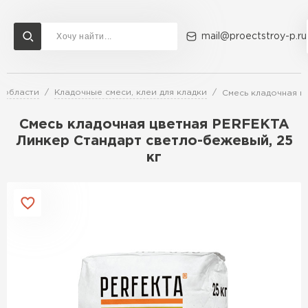
mail@proectstroy-p.ru
 области
Кладочные смеси, клеи для кладки
Смесь кладочная ц
Доставка и оплата
Акции
О компании
Контакты
Газобетон Бонолит
Смесь кладочная цветная PERFEKTA
Перейти в каталог
Линкер Стандарт светло-бежевый, 25
кг
Газобетон ЛСР
Газобетон Исткульт
ПЕРЕЙТИ
Газобетон Ютонг
Газобетон СК
Газобетон Могилевский КСИ
ПЕРЕЙТИ