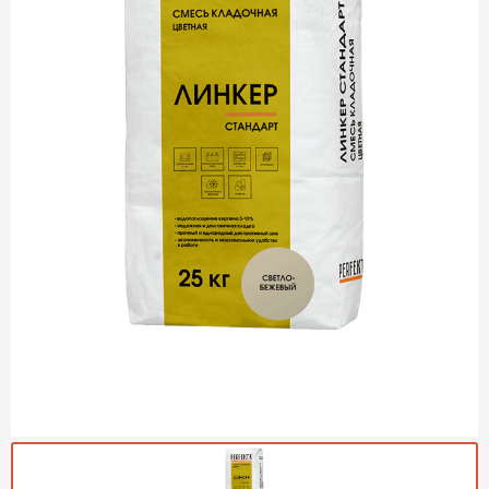
Газобетон Могилевский
Газобетон (ЕвроАэроБетон)
Газосиликат
ПЕРЕЙТИ
Газобетон ЛСР
Газобетон Аэрок
Газобетон Poritep
ПЕРЕЙТИ
Газобетон ДСК Грас
Газобетон Могилевский КСИ
ПЕРЕЙТИ
Газобетон CubiBlock
Газобетон Белорусский (БЦК)
Газобетон Калужский
ПЕРЕЙТИ
Газобетон ВКБлок