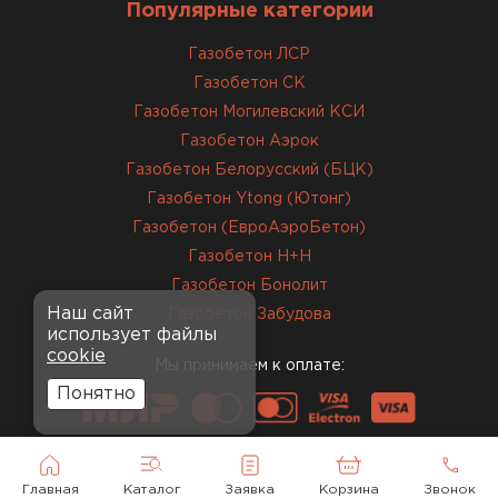
Популярные категории
Завершали стройку зимой. Блоки пришли в
нормальном состоянии, без повреждений. С
Газобетон ЛСР
задачей справились
Газобетон СК
Газобетон Могилевский КСИ
Газобетон Аэрок
ОСТАВИТЬ ОТЗЫВ
Газобетон Белорусский (БЦК)
Газобетон Ytong (Ютонг)
Газобетон (ЕвроАэроБетон)
Газобетон H+H
Газобетон Бонолит
Наш сайт
Газобетон Забудова
использует файлы
cookie
Мы принимаем к оплате:
Понятно
Главная
Каталог
Заявка
Корзина
Звонок