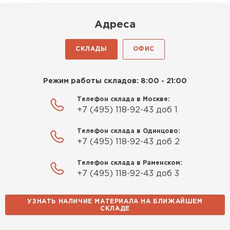
упаковку в 25 кг достаточной для значительных
объемов работ. Это снижает общие затраты на
Роман Беляев
проект.
Адреса
11.09.2025
Совместимость с материалами
СКЛАДЫ
ОФИС
Хорошо сочетается с керамическим, силикатным
Газобетон нормальный, не крошится. Работать
кирпичом и бетонными блоками. Не вызывает
удобно, швы получаются аккуратные. Свою
коррозии или химических реакций, обеспечивая
Режим работы складов: 8:00 - 21:00
задачу материал выполняет
долговечность всей конструкции без
дополнительных защитных мер.
Телефон склада в Москве:
Евгений Фомин
+7 (495) 118-92-43 доб 1
29.09.2025
Телефон склада в Одинцово:
+7 (495) 118-92-43 доб 2
Заказ оформили быстро, без лишней
Телефон склада в Раменском:
бюрократии. Всё чётко по договорённости.
+7 (495) 118-92-43 доб 3
Качество устроило
УЗНАТЬ НАЛИЧИЕ МАТЕРИАЛА НА БЛИЖАЙШЕМ
Павел Корнеев
СКЛАДЕ
14.10.2025