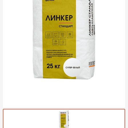
Газобетон Могилевский
Газобетон (ЕвроАэроБетон)
Газосиликат
ПЕРЕЙТИ
Газобетон ЛСР
Газобетон Аэрок
Газобетон Poritep
ПЕРЕЙТИ
Газобетон ДСК Грас
Газобетон Могилевский КСИ
ПЕРЕЙТИ
Газобетон CubiBlock
Газобетон Белорусский (БЦК)
Газобетон Калужский
ПЕРЕЙТИ
Газобетон ВКБлок