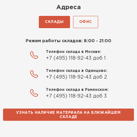
Роман Беляев
Адреса
11.09.2025
СКЛАДЫ
ОФИС
Газобетон нормальный, не крошится. Работать
удобно, швы получаются аккуратные. Свою
Режим работы складов: 8:00 - 21:00
задачу материал выполняет
Телефон склада в Москве:
Евгений Фомин
+7 (495) 118-92-43 доб 1
29.09.2025
Телефон склада в Одинцово:
+7 (495) 118-92-43 доб 2
Заказ оформили быстро, без лишней
Телефон склада в Раменском:
бюрократии. Всё чётко по договорённости.
+7 (495) 118-92-43 доб 3
Качество устроило
УЗНАТЬ НАЛИЧИЕ МАТЕРИАЛА НА БЛИЖАЙШЕМ
Павел Корнеев
СКЛАДЕ
14.10.2025