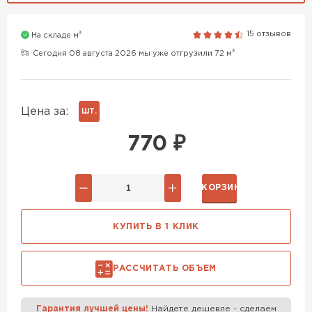
Газобетон H+H
3
15 отзывов
На складе м
ПЕРЕЙТИ
Газобетон Аэрок
3
Сегодня 08 августа 2026 мы уже отгрузили 72 м
Газобетон Бонолит
Газобетон H+H
Цена за:
ШТ.
ПЕРЕЙТИ
770
₽
Газобетон СК
Газобетон Забудова
В КОРЗИНУ
Газобетон (ЕвроАэроБетон)
ПЕРЕЙТИ
КУПИТЬ В 1 КЛИК
Газобетон Ytong (Ютонг)
Газобетон Белорусский SLS
ПЕРЕЙТИ
РАССЧИТАТЬ ОБЪЕМ
Газобетон Белорусский (БЦК)
Гарантия лучшей цены!
Найдете дешевле - сделаем
ВСЕ ПРОИЗВОДИТЕЛИ