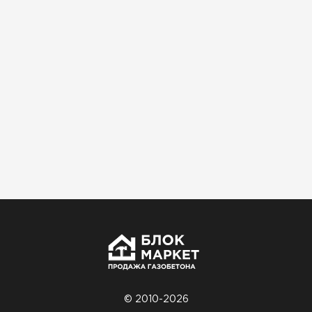
Использовали для строительства гаража и
хозблока. Блоки ровные, кладка шла быстро,
расход клея минимальный
Артём Зайцев
30.10.2025
Не первый раз беру газобетон, этот вариант
понравился. Соотношение цена/качество
хорошее
Николай Бородин
16.11.2025
Материал пришёл сухой, без трещин. На
объекте всё проверили брак не обнаружили
© 2010-2026
Денис Соловьёв