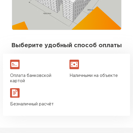
выдержаны. Для своих денег отличный
вариант. Буду брать ещё на перегородки
Игорь Савельев
09.08.2025
Выберите удобный способ оплаты
Доставка без опозданий, водитель заранее
позвонил. Разгрузили быстро. По качеству
блоков вопросов нет
Оплата банковской
Наличными на объекте
Вячеслав Морозов
картой
26.08.2025
Безналичный расчёт
Брали около 40 кубов. Стены подняли без
сюрпризов, кладка ровная. Экономия на
подрезке ощутимая