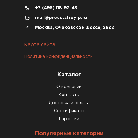
+7 (495) 118-92-43
04.12.2025
mail@proectstroy-p.ru
Брали под частный дом. Консультация по делу,
Москва, Очаковское шоссе, 28с2
без навязывания. Доставку согласовали под
удобное время
Карта сайта
Олег Мельников
Политика конфиденциальности
19.12.2025
Каталог
Газобетон соответствует заявленным
О компании
характеристикам. Строители довольны,
Контакты
работать удобно
Доставка и оплата
Константин Рябов
Сертификаты
Гарантии
12.01.2026
Популярные категории
Завершали стройку зимой. Блоки пришли в