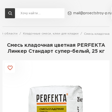
mail@proectstroy-p.ru
ой области
Кладочные смеси, клеи для кладки
Смесь кладочная 
Доставка и оплата
Акции
О компании
Контакты
Газобетон Бонолит
Смесь кладочная цветная PERFEKTA
Перейти в каталог
Линкер Стандарт супер-белый, 25 кг
Газобетон ЛСР
Газобетон Исткульт
ПЕРЕЙТИ
Газобетон Ютонг
Газобетон СК
Газобетон Могилевский КСИ
ПЕРЕЙТИ