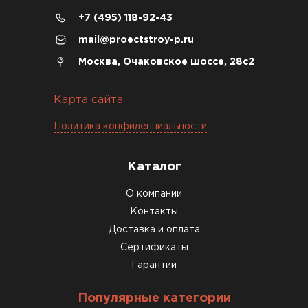
+7 (495) 118-92-43
04.12.2025
mail@proectstroy-p.ru
Брали под частный дом. Консультация по делу,
Москва, Очаковское шоссе, 28с2
без навязывания. Доставку согласовали под
удобное время
Карта сайта
Олег Мельников
Политика конфиденциальности
19.12.2025
Каталог
Газобетон соответствует заявленным
О компании
характеристикам. Строители довольны,
Контакты
работать удобно
Доставка и оплата
Константин Рябов
Сертификаты
Гарантии
12.01.2026
Популярные категории
Завершали стройку зимой. Блоки пришли в