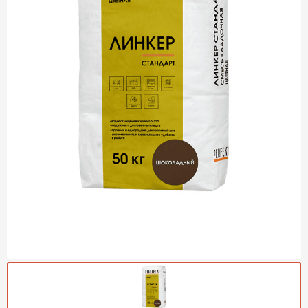
Газобетон Могилевский
Газобетон (ЕвроАэроБетон)
Газосиликат
ПЕРЕЙТИ
Газобетон ЛСР
Газобетон Аэрок
Газобетон Poritep
ПЕРЕЙТИ
Газобетон ДСК Грас
Газобетон Могилевский КСИ
ПЕРЕЙТИ
Газобетон CubiBlock
Газобетон Белорусский (БЦК)
Газобетон Калужский
ПЕРЕЙТИ
Газобетон ВКБлок