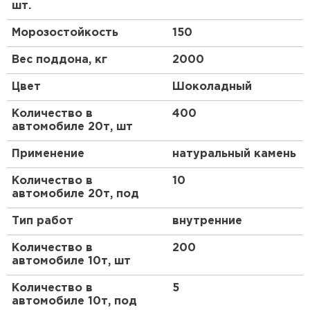
эффективно работать на крупных объектах,
шт.
минимизируя отходы.
Морозостойкость
150
Преимущества
Вес поддона, кг
2000
Эстетическая привлекательность
Цвет
Шоколадный
Один из ключевых плюсов – насыщенный
Количество в
400
шоколадный цвет, который придает кладке
автомобиле 20т, шт
изысканный вид. Это позволяет гармонично
интегрировать конструкции в ландшафт или
Применение
натуральный камень
интерьер, подчеркивая дизайнерские решения. В
отличие от стандартных серых смесей, эта
Количество в
10
добавляет теплоты и оригинальности, делая
автомобиле 20т, под
фасады зданий более выразительными.
Тип работ
внутренние
Прочность и долговечность
Количество в
200
Материал обеспечивает высокую адгезию к
автомобиле 10т, шт
кирпичу, устойчивость к атмосферным
воздействиям и механическим нагрузкам.
Количество в
5
Благодаря специальным добавкам, швы не
автомобиле 10т, под
трескаются со временем, сохраняя целостность