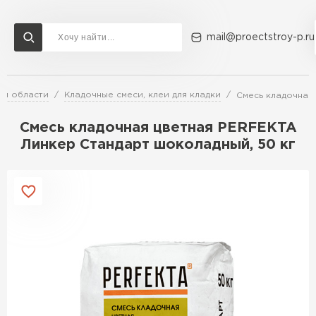
mail@proectstroy-p.ru
ой области
Кладочные смеси, клеи для кладки
Смесь кладочная
Доставка и оплата
Акции
О компании
Контакты
Газобетон Бонолит
Смесь кладочная цветная PERFEKTA
Перейти в каталог
Линкер Стандарт шоколадный, 50 кг
Газобетон ЛСР
Газобетон Исткульт
ПЕРЕЙТИ
Газобетон Ютонг
Газобетон СК
Газобетон Могилевский КСИ
ПЕРЕЙТИ