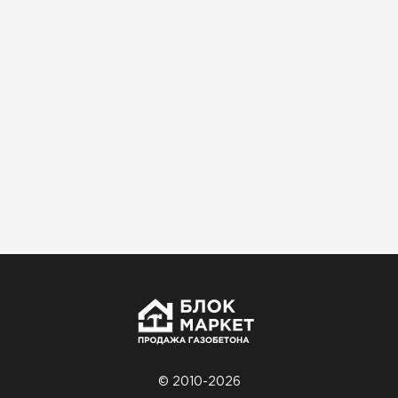
Использовали для строительства гаража и
хозблока. Блоки ровные, кладка шла быстро,
расход клея минимальный
Артём Зайцев
30.10.2025
Не первый раз беру газобетон, этот вариант
понравился. Соотношение цена/качество
хорошее
Николай Бородин
16.11.2025
Материал пришёл сухой, без трещин. На
объекте всё проверили брак не обнаружили
© 2010-2026
Денис Соловьёв