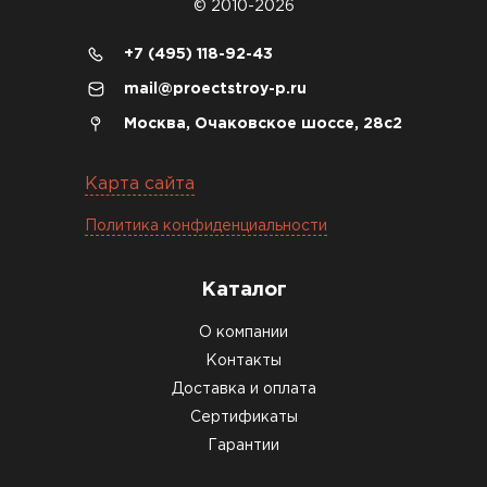
© 2010-2026
Денис Соловьёв
+7 (495) 118-92-43
04.12.2025
mail@proectstroy-p.ru
Брали под частный дом. Консультация по делу,
Москва, Очаковское шоссе, 28с2
без навязывания. Доставку согласовали под
удобное время
Карта сайта
Олег Мельников
Политика конфиденциальности
19.12.2025
Каталог
Газобетон соответствует заявленным
О компании
характеристикам. Строители довольны,
Контакты
работать удобно
Доставка и оплата
Константин Рябов
Сертификаты
Гарантии
12.01.2026