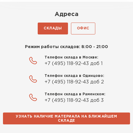
корректировки без спешки, минимизируя ошибки.
Роман Беляев
Совместимость с материалами
Адреса
11.09.2025
Хорошо сочетается с керамическим, силикатным
кирпичом, газобетонными блоками и натуральным
СКЛАДЫ
ОФИС
камнем. Не вызывает коррозии или пятен на
Газобетон нормальный, не крошится. Работать
поверхностях, обеспечивая чистый и
удобно, швы получаются аккуратные. Свою
профессиональный результат.
Режим работы складов: 8:00 - 21:00
задачу материал выполняет
Телефон склада в Москве:
Евгений Фомин
+7 (495) 118-92-43 доб 1
29.09.2025
Телефон склада в Одинцово:
+7 (495) 118-92-43 доб 2
Заказ оформили быстро, без лишней
Телефон склада в Раменском:
бюрократии. Всё чётко по договорённости.
+7 (495) 118-92-43 доб 3
Качество устроило
УЗНАТЬ НАЛИЧИЕ МАТЕРИАЛА НА БЛИЖАЙШЕМ
Павел Корнеев
СКЛАДЕ
14.10.2025