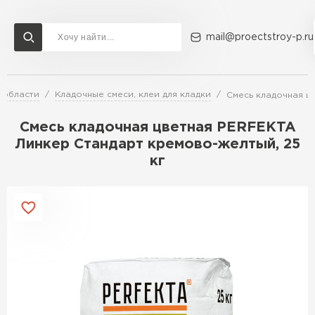
mail@proectstroy-p.ru
 области
Кладочные смеси, клеи для кладки
Смесь кладочная ц
Доставка и оплата
Акции
О компании
Контакты
Газобетон Бонолит
Смесь кладочная цветная PERFEKTA
Перейти в каталог
Линкер Стандарт кремово-желтый, 25
кг
Газобетон ЛСР
Газобетон Исткульт
ПЕРЕЙТИ
Газобетон Ютонг
Газобетон СК
Газобетон Могилевский КСИ
ПЕРЕЙТИ