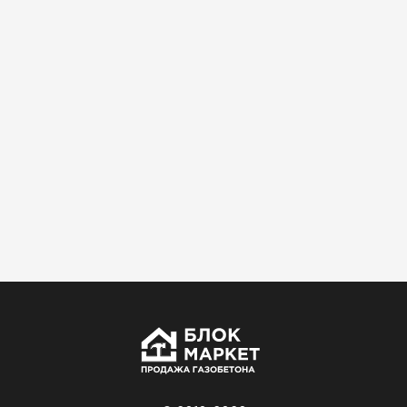
Использовали для строительства гаража и
хозблока. Блоки ровные, кладка шла быстро,
расход клея минимальный
Артём Зайцев
30.10.2025
Не первый раз беру газобетон, этот вариант
понравился. Соотношение цена/качество
хорошее
Николай Бородин
16.11.2025
Материал пришёл сухой, без трещин. На
объекте всё проверили брак не обнаружили