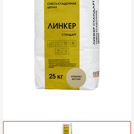
Газобетон Могилевский
Газобетон (ЕвроАэроБетон)
Газосиликат
ПЕРЕЙТИ
Газобетон ЛСР
Газобетон Аэрок
Газобетон Poritep
ПЕРЕЙТИ
Газобетон ДСК Грас
Газобетон Могилевский КСИ
ПЕРЕЙТИ
Газобетон CubiBlock
Газобетон Белорусский (БЦК)
Газобетон Калужский
ПЕРЕЙТИ
Газобетон ВКБлок