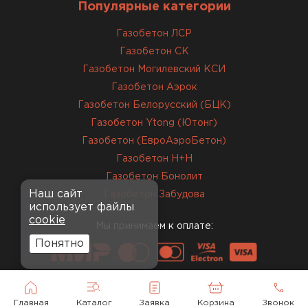
Популярные категории
Завершали стройку зимой. Блоки пришли в
нормальном состоянии, без повреждений. С
Газобетон ЛСР
задачей справились
Газобетон СК
Газобетон Могилевский КСИ
Газобетон Аэрок
ОСТАВИТЬ ОТЗЫВ
Газобетон Белорусский (БЦК)
Газобетон Ytong (Ютонг)
Газобетон (ЕвроАэроБетон)
Газобетон H+H
Газобетон Бонолит
Наш сайт
Газобетон Забудова
использует файлы
cookie
Мы принимаем к оплате:
Понятно
Главная
Каталог
Заявка
Корзина
Звонок