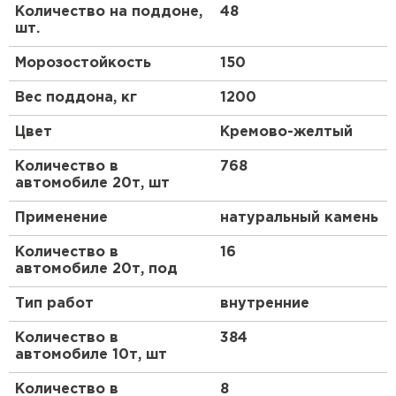
транспортировки и хранения, а простота
Количество на поддоне,
48
приготовления раствора делает его доступным
шт.
даже для непрофессионалов.
Морозостойкость
150
Преимущества
Вес поддона, кг
1200
Этот состав выделяется на рынке благодаря ряду
Цвет
Кремово-желтый
ключевых достоинств, которые делают его
предпочтительным выбором для строителей и
Количество в
768
дизайнеров.
автомобиле 20т, шт
Высокая прочность и долговечность
Применение
натуральный камень
Материал обеспечивает отличную адгезию к
Количество в
16
поверхностям, что гарантирует устойчивость
автомобиле 20т, под
конструкций к механическим нагрузкам и
атмосферным воздействиям. В отличие от
Тип работ
внутренние
обычных смесей, он не трескается со временем и
сохраняет целостность швов даже в условиях
Количество в
384
повышенной влажности или перепадов
автомобиле 10т, шт
температур.
Количество в
8