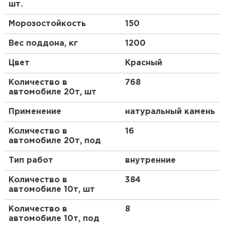
шт.
Почему выбирают этот материал для
Морозостойкость
150
долговечных конструкций?
Вес поддона, кг
1200
Одним из ключевых плюсов является высокая
адгезия, которая гарантирует надежное
Цвет
Красный
сцепление с кирпичом, предотвращая
растрескивание со временем. Это особенно
Количество в
768
важно в регионах с переменным климатом, где
автомобиле 20т, шт
материалы подвергаются циклам замораживания
и оттаивания.
Применение
натуральный камень
Как он влияет на эстетику проектов?
Количество в
16
автомобиле 20т, под
Красный цвет добавляет визуальной
привлекательности, позволяя создавать
Тип работ
внутренние
гармоничные фасады без дополнительной
окраски. Это экономит время и ресурсы, делая
Количество в
384
конечный результат более профессиональным и
автомобиле 10т, шт
стильным.
Количество в
8
В чем удобство применения?
автомобиле 10т, под