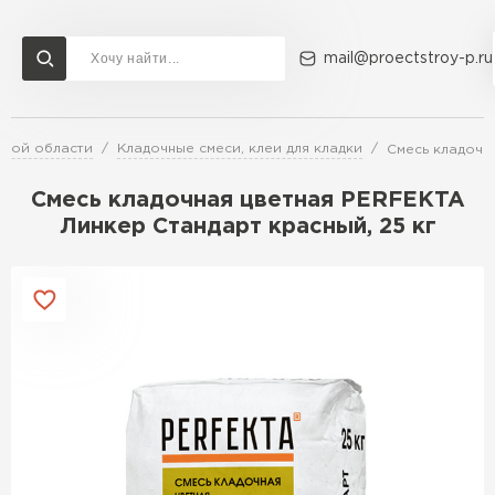
mail@proectstroy-p.ru
ской области
Кладочные смеси, клеи для кладки
Смесь кладочна
Доставка и оплата
Акции
О компании
Контакты
Газобетон Бонолит
Смесь кладочная цветная PERFEKTA
Перейти в каталог
Линкер Стандарт красный, 25 кг
Газобетон ЛСР
Газобетон Исткульт
ПЕРЕЙТИ
Газобетон Ютонг
Газобетон СК
Газобетон Могилевский КСИ
ПЕРЕЙТИ