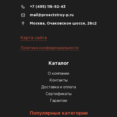
+7 (495) 118-92-43
04.12.2025
mail@proectstroy-p.ru
Брали под частный дом. Консультация по делу,
Москва, Очаковское шоссе, 28с2
без навязывания. Доставку согласовали под
удобное время
Карта сайта
Олег Мельников
Политика конфиденциальности
19.12.2025
Каталог
Газобетон соответствует заявленным
О компании
характеристикам. Строители довольны,
Контакты
работать удобно
Доставка и оплата
Константин Рябов
Сертификаты
Гарантии
12.01.2026
Популярные категории
Завершали стройку зимой. Блоки пришли в