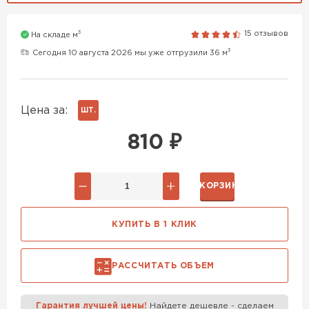
Газобетон H+H
3
15 отзывов
На складе м
ПЕРЕЙТИ
Газобетон Аэрок
3
Сегодня 10 августа 2026 мы уже отгрузили 36 м
Газобетон Бонолит
Газобетон H+H
Цена за:
ШТ.
ПЕРЕЙТИ
810
₽
Газобетон СК
Газобетон Забудова
В КОРЗИНУ
Газобетон (ЕвроАэроБетон)
ПЕРЕЙТИ
КУПИТЬ В 1 КЛИК
Газобетон Ytong (Ютонг)
Газобетон Белорусский SLS
ПЕРЕЙТИ
РАССЧИТАТЬ ОБЪЕМ
Газобетон Белорусский (БЦК)
Гарантия лучшей цены!
Найдете дешевле - сделаем
ВСЕ ПРОИЗВОДИТЕЛИ