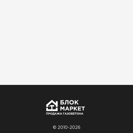
Использовали для строительства гаража и
хозблока. Блоки ровные, кладка шла быстро,
расход клея минимальный
Артём Зайцев
30.10.2025
Не первый раз беру газобетон, этот вариант
понравился. Соотношение цена/качество
хорошее
Николай Бородин
16.11.2025
Материал пришёл сухой, без трещин. На
объекте всё проверили брак не обнаружили
© 2010-2026
Денис Соловьёв