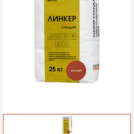
Газобетон Могилевский
Газобетон (ЕвроАэроБетон)
Газосиликат
ПЕРЕЙТИ
Газобетон ЛСР
Газобетон Аэрок
Газобетон Poritep
ПЕРЕЙТИ
Газобетон ДСК Грас
Газобетон Могилевский КСИ
ПЕРЕЙТИ
Газобетон CubiBlock
Газобетон Белорусский (БЦК)
Газобетон Калужский
ПЕРЕЙТИ
Газобетон ВКБлок