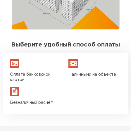
выдержаны. Для своих денег отличный
вариант. Буду брать ещё на перегородки
Игорь Савельев
09.08.2025
Выберите удобный способ оплаты
Доставка без опозданий, водитель заранее
позвонил. Разгрузили быстро. По качеству
блоков вопросов нет
Оплата банковской
Наличными на объекте
Вячеслав Морозов
картой
26.08.2025
Безналичный расчёт
Брали около 40 кубов. Стены подняли без
сюрпризов, кладка ровная. Экономия на
подрезке ощутимая