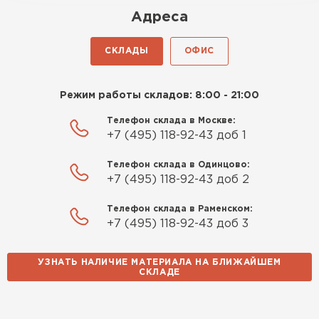
Роман Беляев
Адреса
11.09.2025
СКЛАДЫ
ОФИС
Газобетон нормальный, не крошится. Работать
удобно, швы получаются аккуратные. Свою
Режим работы складов: 8:00 - 21:00
задачу материал выполняет
Телефон склада в Москве:
Евгений Фомин
+7 (495) 118-92-43 доб 1
29.09.2025
Телефон склада в Одинцово:
+7 (495) 118-92-43 доб 2
Заказ оформили быстро, без лишней
Телефон склада в Раменском:
бюрократии. Всё чётко по договорённости.
+7 (495) 118-92-43 доб 3
Качество устроило
УЗНАТЬ НАЛИЧИЕ МАТЕРИАЛА НА БЛИЖАЙШЕМ
Павел Корнеев
СКЛАДЕ
14.10.2025