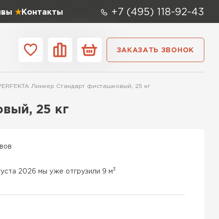
+7 (495) 118-92-43
ывы
Контакты
ЗАКАЗАТЬ ЗВОНОК
ании
Контакты
PERFEKTA Линкер Стандарт фисташковый, 25 кг
 мм
Ширина,
мм
вый, 25 кг
0х250
600х400х250
100 мм
 СК
0х250
600х500х250
200 мм
ывов
ТИ
0х200
600х100х250
250 мм
3
густа 2026 мы уже отгрузили 9 м
 Аэрок
0х250
600х500х200
300 мм
ТИ
0х250
600х50х250