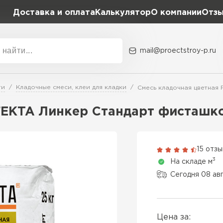
Доставка и оплата
Калькулятор
О компании
Отз
mail@proectstroy-p.ru
Акции
О комп
ти
Кладочные смеси, клеи для кладки
Смесь кладочная цветная 
Плотность
Размер,
FEKTA Линкер Стандарт фисташко
D400
600х20
Газобетон
D500
600х25
15 отз
ПЕРЕЙ
3
На складе м
D600
600х30
Сегодня 08 ав
Газобетон
600х30
ПЕРЕЙ
Цена за:
600х35