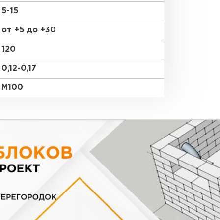
5-15
от +5 до +30
120
0,12-0,17
М100