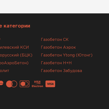
 категории
Р
Газобетон СК
гилевский КСИ
Газобетон Аэрок
орусский (БЦК)
Газобетон Ytong (Ютонг)
вроАэроБетон)
Газобетон H+H
олит
Газобетон Забудова