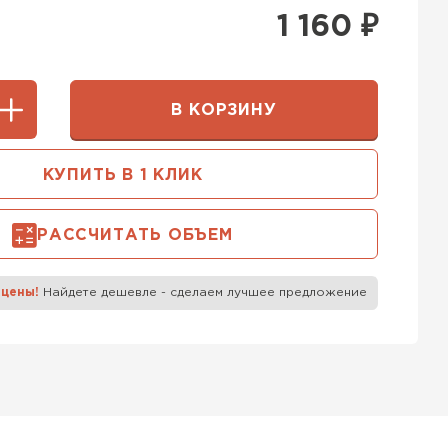
400 мм
1 160
₽
5х250
600х75х250
 Белорусский (БЦК)
0х200
600х200х200
В КОРЗИНУ
ТИ
КУПИТЬ В 1 КЛИК
 Бонолит
РАССЧИТАТЬ ОБЪЕМ
ТИ
 цены!
Найдете дешевле - сделаем лучшее предложение
 Ytong (Ютонг)
ТИ