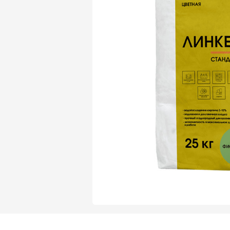
Газобетон Могилевский Газосиликат
Газосиликат
Газобетон ЛСР
Газобетон Могилевский КСИ
Газобетон ЛСР
Газобетон Poritep
ПЕРЕЙТИ
Газобетон Poritep
Газобетон ДСК Грас
Газобетон H+H
Газобетон CubiBlock
Газобетон ДСК Грас
ПЕРЕЙТИ
Газобетон Калужский
Газобетон CubiBlock
Газобетон Забудова
Газобетон ВКБлок
Газобетон Калужский
ПЕРЕЙТИ
Газобетон Аэрок
Газобетон H+H
Газобетон ВКБлок