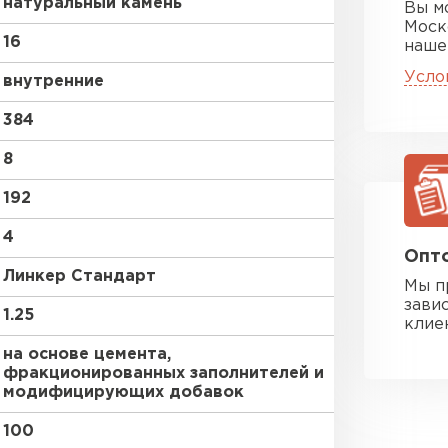
натуральный камень
Вы м
Моск
16
наше
Усло
внутренние
384
8
192
4
Опто
Линкер Стандарт
Мы п
зави
1.25
клие
на основе цемента,
фракционированных заполнителей и
модифицирующих добавок
100