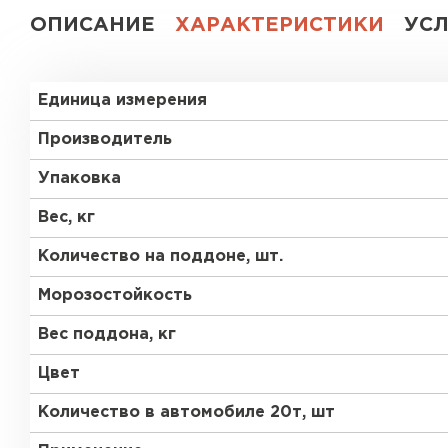
ОПИСАНИЕ
ХАРАКТЕРИСТИКИ
УС
Газобетон СК
Газобетон Аэрок
Газобетон
Единица измерения
(ЕвроАэроБетон)
Газобетон H+H
Производитель
Газобетон
Белорусский SLS
Упаковка
Газобетон
Газобетон СК
Белорусский (БЦК)
Вес, кг
Количество на поддоне, шт.
Газобетон Забудова
Газобетон (ЕвроАэроБетон)
Морозостойкость
Вес поддона, кг
Газобетон Белорусский SLS
Цвет
Количество в автомобиле 20т, шт
Газобетон Белорусский (БЦК)