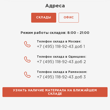
Роман Беляев
Адреса
11.09.2025
СКЛАДЫ
ОФИС
Газобетон нормальный, не крошится. Работать
удобно, швы получаются аккуратные. Свою
Режим работы складов: 8:00 - 21:00
задачу материал выполняет
Телефон склада в Москве:
Евгений Фомин
+7 (495) 118-92-43 доб 1
29.09.2025
Телефон склада в Одинцово:
+7 (495) 118-92-43 доб 2
Заказ оформили быстро, без лишней
Телефон склада в Раменском:
бюрократии. Всё чётко по договорённости.
+7 (495) 118-92-43 доб 3
Качество устроило
УЗНАТЬ НАЛИЧИЕ МАТЕРИАЛА НА БЛИЖАЙШЕМ
Павел Корнеев
СКЛАДЕ
14.10.2025