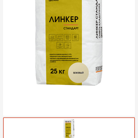
Газобетон Могилевский
Газобетон (ЕвроАэроБетон)
Газосиликат
ПЕРЕЙТИ
Газобетон ЛСР
Газобетон Аэрок
Газобетон Poritep
ПЕРЕЙТИ
Газобетон ДСК Грас
Газобетон Могилевский КСИ
ПЕРЕЙТИ
Газобетон CubiBlock
Газобетон Белорусский (БЦК)
Газобетон Калужский
ПЕРЕЙТИ
Газобетон ВКБлок