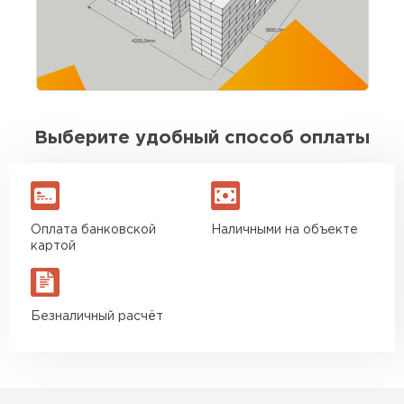
и глазами.
выдержаны. Для своих денег отличный
вариант. Буду брать ещё на перегородки
Совместимость с другими материалами
Хорошо сочетается с гидроизоляционными
Игорь Савельев
добавками и армирующими сетками, позволяя
адаптировать состав под конкретные задачи. Не
09.08.2025
рекомендуется смешивать с другими типами
Выберите удобный способ оплаты
растворов без тестирования.
Доставка без опозданий, водитель заранее
позвонил. Разгрузили быстро. По качеству
блоков вопросов нет
Оплата банковской
Наличными на объекте
Вячеслав Морозов
картой
26.08.2025
Безналичный расчёт
Брали около 40 кубов. Стены подняли без
сюрпризов, кладка ровная. Экономия на
подрезке ощутимая