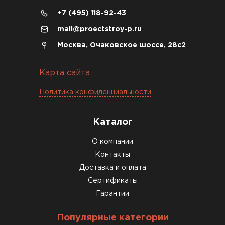
+7 (495) 118-92-43
04.12.2025
mail@proectstroy-p.ru
Брали под частный дом. Консультация по делу,
Москва, Очаковское шоссе, 28с2
без навязывания. Доставку согласовали под
удобное время
Карта сайта
Олег Мельников
Политика конфиденциальности
19.12.2025
Каталог
Газобетон соответствует заявленным
О компании
характеристикам. Строители довольны,
Контакты
работать удобно
Доставка и оплата
Константин Рябов
Сертификаты
Гарантии
12.01.2026
Популярные категории
Завершали стройку зимой. Блоки пришли в