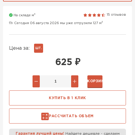
Газобетон H+H
3
15 отзывов
На складе м
ПЕРЕЙТИ
Газобетон Аэрок
3
Сегодня 06 августа 2026 мы уже отгрузили 127 м
Газобетон Бонолит
Газобетон H+H
Цена за:
ШТ.
ПЕРЕЙТИ
625
₽
Газобетон СК
Газобетон Забудова
В КОРЗИНУ
Газобетон (ЕвроАэроБетон)
ПЕРЕЙТИ
КУПИТЬ В 1 КЛИК
Газобетон Ytong (Ютонг)
Газобетон Белорусский SLS
ПЕРЕЙТИ
РАССЧИТАТЬ ОБЪЕМ
Газобетон Белорусский (БЦК)
Гарантия лучшей цены!
Найдете дешевле - сделаем
ВСЕ ПРОИЗВОДИТЕЛИ