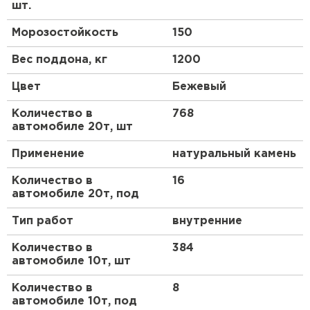
приготовления делает ее доступной для
шт.
профессионалов и любителей.
Морозостойкость
150
Преимущества
Вес поддона, кг
1200
Высокая прочность и адгезия
Цвет
Бежевый
Состав обеспечивает отличное сцепление с
Количество в
768
поверхностями, минимизируя риск трещин и
автомобиле 20т, шт
отслоений. Благодаря цементной основе, швы
выдерживают значительные нагрузки, что
Применение
натуральный камень
особенно важно для несущих конструкций.
Количество в
16
Эстетическая привлекательность
автомобиле 20т, под
Бежевый цвет придает кладке натуральный и
Тип работ
внутренние
теплый вид, идеально подходящий для фасадов и
интерьеров. Пигменты устойчивы к выцветанию
Количество в
384
под воздействием солнца и влаги, сохраняя
автомобиле 10т, шт
первоначальный оттенок на долгие годы.
Количество в
8
Экономичность и удобство
автомобиле 10т, под