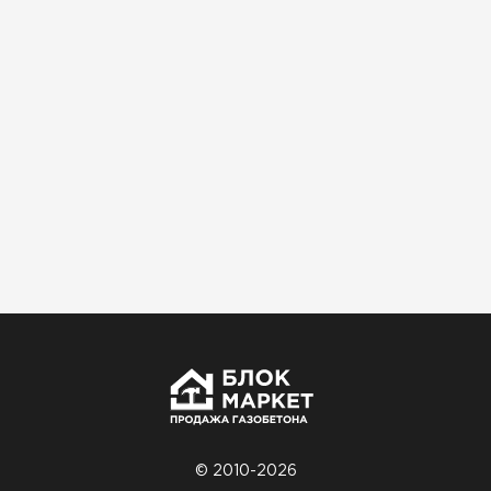
Использовали для строительства гаража и
хозблока. Блоки ровные, кладка шла быстро,
расход клея минимальный
Артём Зайцев
30.10.2025
Не первый раз беру газобетон, этот вариант
понравился. Соотношение цена/качество
хорошее
Николай Бородин
16.11.2025
Материал пришёл сухой, без трещин. На
объекте всё проверили брак не обнаружили
© 2010-2026
Денис Соловьёв