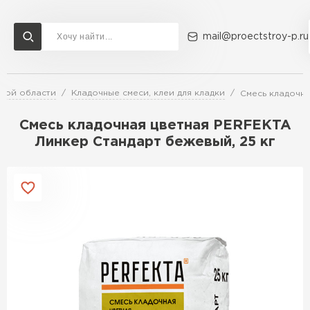
mail@proectstroy-p.ru
кой области
Кладочные смеси, клеи для кладки
Смесь кладочна
Доставка и оплата
Акции
О компании
Контакты
Газобетон Бонолит
Смесь кладочная цветная PERFEKTA
Перейти в каталог
Линкер Стандарт бежевый, 25 кг
Газобетон ЛСР
Газобетон Исткульт
ПЕРЕЙТИ
Газобетон Ютонг
Газобетон СК
Газобетон Могилевский КСИ
ПЕРЕЙТИ