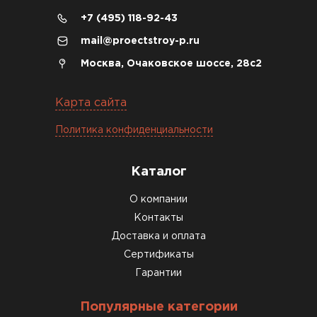
+7 (495) 118-92-43
04.12.2025
mail@proectstroy-p.ru
Брали под частный дом. Консультация по делу,
Москва, Очаковское шоссе, 28с2
без навязывания. Доставку согласовали под
удобное время
Карта сайта
Олег Мельников
Политика конфиденциальности
19.12.2025
Каталог
Газобетон соответствует заявленным
О компании
характеристикам. Строители довольны,
Контакты
работать удобно
Доставка и оплата
Константин Рябов
Сертификаты
Гарантии
12.01.2026
Популярные категории
Завершали стройку зимой. Блоки пришли в