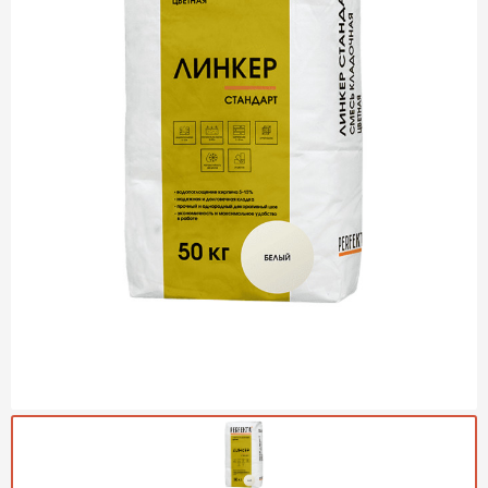
Газобетон Могилевский
Газобетон (ЕвроАэроБетон)
Газосиликат
ПЕРЕЙТИ
Газобетон ЛСР
Газобетон Аэрок
Газобетон Poritep
ПЕРЕЙТИ
Газобетон ДСК Грас
Газобетон Могилевский КСИ
ПЕРЕЙТИ
Газобетон CubiBlock
Газобетон Белорусский (БЦК)
Газобетон Калужский
ПЕРЕЙТИ
Газобетон ВКБлок