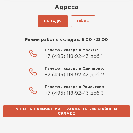
Роман Беляев
Адреса
11.09.2025
СКЛАДЫ
ОФИС
Газобетон нормальный, не крошится. Работать
удобно, швы получаются аккуратные. Свою
Режим работы складов: 8:00 - 21:00
задачу материал выполняет
Телефон склада в Москве:
Евгений Фомин
+7 (495) 118-92-43 доб 1
29.09.2025
Телефон склада в Одинцово:
+7 (495) 118-92-43 доб 2
Заказ оформили быстро, без лишней
Телефон склада в Раменском:
бюрократии. Всё чётко по договорённости.
+7 (495) 118-92-43 доб 3
Качество устроило
УЗНАТЬ НАЛИЧИЕ МАТЕРИАЛА НА БЛИЖАЙШЕМ
Павел Корнеев
СКЛАДЕ
14.10.2025