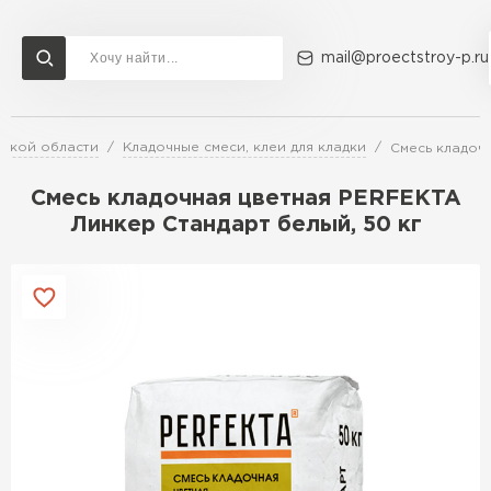
mail@proectstroy-p.ru
вской области
Кладочные смеси, клеи для кладки
Смесь кладочн
Доставка и оплата
Акции
О компании
Контакты
Газобетон Бонолит
Смесь кладочная цветная PERFEKTA
Перейти в каталог
Линкер Стандарт белый, 50 кг
Газобетон ЛСР
Газобетон Исткульт
ПЕРЕЙТИ
Газобетон Ютонг
Газобетон СК
Газобетон Могилевский КСИ
ПЕРЕЙТИ