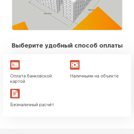
внешний вид поверхностей.
выдержаны. Для своих денег отличный
вариант. Буду брать ещё на перегородки
Игорь Савельев
09.08.2025
Выберите удобный способ оплаты
Доставка без опозданий, водитель заранее
позвонил. Разгрузили быстро. По качеству
блоков вопросов нет
Оплата банковской
Наличными на объекте
Вячеслав Морозов
картой
26.08.2025
Безналичный расчёт
Брали около 40 кубов. Стены подняли без
сюрпризов, кладка ровная. Экономия на
подрезке ощутимая