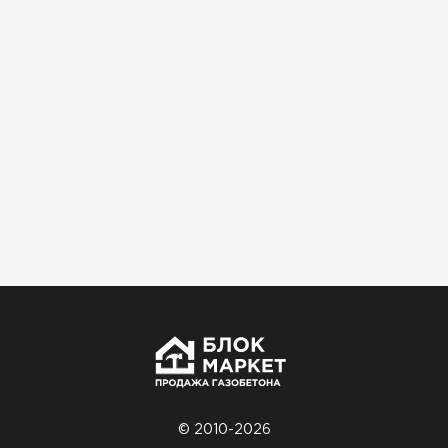
Использовали для строительства гаража и
хозблока. Блоки ровные, кладка шла быстро,
расход клея минимальный
Артём Зайцев
30.10.2025
Не первый раз беру газобетон, этот вариант
понравился. Соотношение цена/качество
хорошее
Николай Бородин
16.11.2025
Материал пришёл сухой, без трещин. На
объекте всё проверили брак не обнаружили
© 2010-2026
Денис Соловьёв