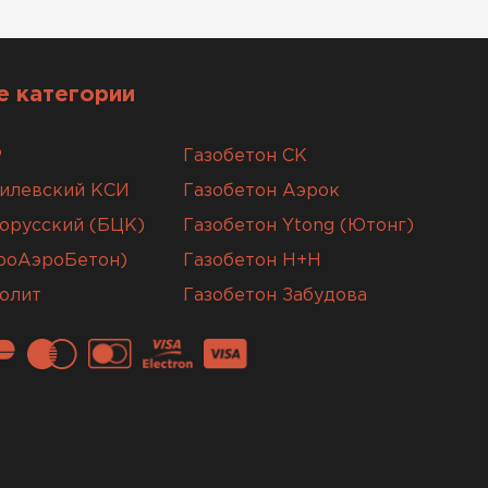
 категории
Р
Газобетон СК
гилевский КСИ
Газобетон Аэрок
орусский (БЦК)
Газобетон Ytong (Ютонг)
вроАэроБетон)
Газобетон H+H
олит
Газобетон Забудова