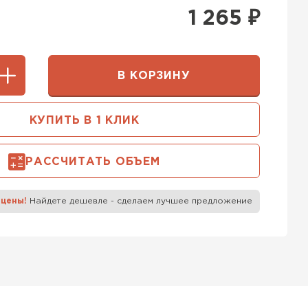
400 мм
1 265
₽
5х250
600х75х250
 Белорусский (БЦК)
0х200
600х200х200
В КОРЗИНУ
ТИ
КУПИТЬ В 1 КЛИК
 Бонолит
РАССЧИТАТЬ ОБЪЕМ
ТИ
 цены!
Найдете дешевле - сделаем лучшее предложение
 Ytong (Ютонг)
ТИ