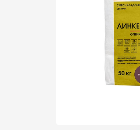
Газобетон Могилевский Газосиликат
Газосиликат
Газобетон ЛСР
Газобетон Могилевский КСИ
Газобетон ЛСР
Газобетон Poritep
ПЕРЕЙТИ
Газобетон Poritep
Газобетон ДСК Грас
Газобетон H+H
Газобетон CubiBlock
Газобетон ДСК Грас
ПЕРЕЙТИ
Газобетон Калужский
Газобетон CubiBlock
Газобетон Забудова
Газобетон ВКБлок
Газобетон Калужский
ПЕРЕЙТИ
Газобетон Аэрок
Газобетон H+H
Газобетон ВКБлок