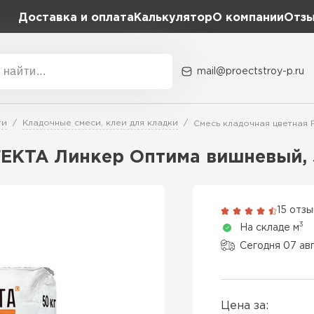
Доставка и оплата
Калькулятор
О компании
Отз
mail@proectstroy-p.ru
Акции
О комп
ти
Кладочные смеси, клеи для кладки
Смесь кладочная цветная 
Плотность
Размер,
FEKTA Линкер Оптима вишневый, 
D400
600х20
Газобетон
D500
600х25
15 отз
ПЕРЕЙ
3
На складе м
D600
600х30
Сегодня 07 ав
Газобетон
600х30
ПЕРЕЙ
Цена за:
600х35