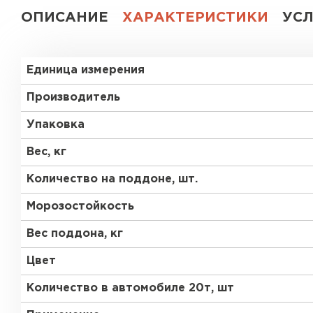
ОПИСАНИЕ
ХАРАКТЕРИСТИКИ
УС
Газобетон СК
Газобетон Аэрок
Газобетон
Единица измерения
(ЕвроАэроБетон)
Газобетон H+H
Производитель
Газобетон
Белорусский SLS
Упаковка
Газобетон
Газобетон СК
Белорусский (БЦК)
Вес, кг
Количество на поддоне, шт.
Газобетон Забудова
Газобетон (ЕвроАэроБетон)
Морозостойкость
Вес поддона, кг
Газобетон Белорусский SLS
Цвет
Количество в автомобиле 20т, шт
Газобетон Белорусский (БЦК)