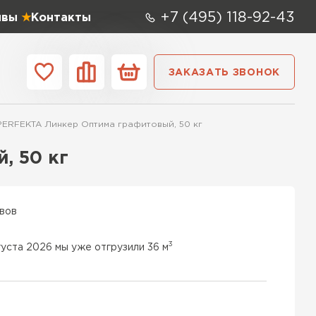
+7 (495) 118-92-43
ывы
Контакты
ЗАКАЗАТЬ ЗВОНОК
ании
Контакты
 PERFEKTA Линкер Оптима графитовый, 50 кг
 мм
Ширина,
мм
, 50 кг
0х250
600х400х250
100 мм
 СК
0х250
600х500х250
200 мм
ывов
ТИ
0х200
600х100х250
250 мм
3
густа 2026 мы уже отгрузили 36 м
 Аэрок
0х250
600х500х200
300 мм
ТИ
0х250
600х50х250