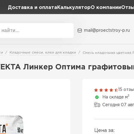
Доставка и оплата
Калькулятор
О компании
Отз
mail@proectstroy-p.ru
Акции
О комп
ти
Кладочные смеси, клеи для кладки
Смесь кладочная цветная
Плотность
Размер,
FEKTA Линкер Оптима графитовый
D400
600х20
Газобетон
D500
600х25
15 отз
ПЕРЕЙ
3
На складе м
D600
600х30
Сегодня 07 ав
Газобетон
600х30
ПЕРЕЙ
Цена за:
600х35