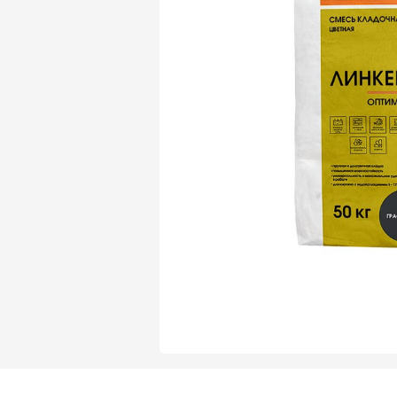
Газобетон Могилевский Газосиликат
Газосиликат
Газобетон ЛСР
Газобетон Могилевский КСИ
Газобетон ЛСР
Газобетон Poritep
ПЕРЕЙТИ
Газобетон Poritep
Газобетон ДСК Грас
Газобетон H+H
Газобетон CubiBlock
Газобетон ДСК Грас
ПЕРЕЙТИ
Газобетон Калужский
Газобетон CubiBlock
Газобетон Забудова
Газобетон ВКБлок
Газобетон Калужский
ПЕРЕЙТИ
Газобетон Аэрок
Газобетон H+H
Газобетон ВКБлок