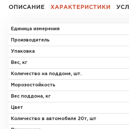
ОПИСАНИЕ
ХАРАКТЕРИСТИКИ
УС
Газобетон СК
Газобетон Аэрок
Газобетон
Единица измерения
(ЕвроАэроБетон)
Газобетон H+H
Производитель
Газобетон
Белорусский SLS
Упаковка
Газобетон
Газобетон СК
Белорусский (БЦК)
Вес, кг
Количество на поддоне, шт.
Газобетон Забудова
Газобетон (ЕвроАэроБетон)
Морозостойкость
Вес поддона, кг
Газобетон Белорусский SLS
Цвет
Количество в автомобиле 20т, шт
Газобетон Белорусский (БЦК)