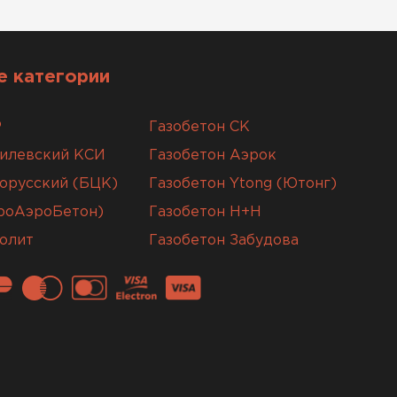
 категории
Р
Газобетон СК
гилевский КСИ
Газобетон Аэрок
орусский (БЦК)
Газобетон Ytong (Ютонг)
вроАэроБетон)
Газобетон H+H
олит
Газобетон Забудова