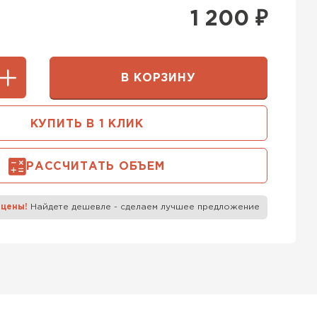
400 мм
1 200
₽
5х250
600х75х250
 Белорусский (БЦК)
0х200
600х200х200
В КОРЗИНУ
ТИ
КУПИТЬ В 1 КЛИК
 Бонолит
РАССЧИТАТЬ ОБЪЕМ
ТИ
 цены!
Найдете дешевле - сделаем лучшее предложение
 Ytong (Ютонг)
ТИ