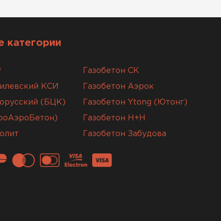
 категории
Р
Газобетон СК
гилевский КСИ
Газобетон Аэрок
орусский (БЦК)
Газобетон Ytong (Ютонг)
вроАэроБетон)
Газобетон H+H
олит
Газобетон Забудова