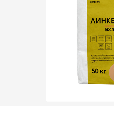
Газобетон Могилевский Газосиликат
Газосиликат
Газобетон ЛСР
Газобетон Могилевский КСИ
Газобетон ЛСР
Газобетон Poritep
ПЕРЕЙТИ
Газобетон Poritep
Газобетон ДСК Грас
Газобетон H+H
Газобетон CubiBlock
Газобетон ДСК Грас
ПЕРЕЙТИ
Газобетон Калужский
Газобетон CubiBlock
Газобетон Забудова
Газобетон ВКБлок
Газобетон Калужский
ПЕРЕЙТИ
Газобетон Аэрок
Газобетон H+H
Газобетон ВКБлок