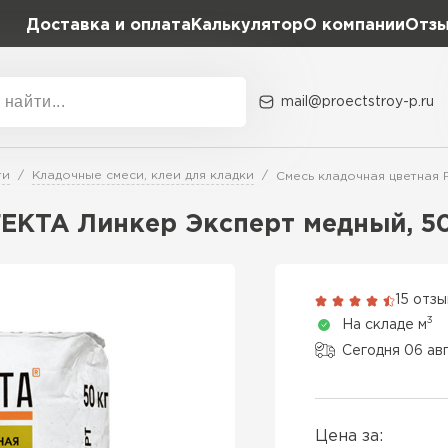
Доставка и оплата
Калькулятор
О компании
Отз
mail@proectstroy-p.ru
Акции
О комп
ти
Кладочные смеси, клеи для кладки
Смесь кладочная цветная 
Плотность
Размер,
EKTA Линкер Эксперт медный, 50
D400
600х20
Газобетон
D500
600х25
15 отз
ПЕРЕЙ
3
На складе м
D600
600х30
Сегодня 06 ав
Газобетон
600х30
ПЕРЕЙ
Цена за:
600х35