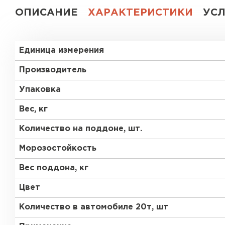
ОПИСАНИЕ
ХАРАКТЕРИСТИКИ
УС
Газобетон СК
Газобетон Аэрок
Газобетон
Единица измерения
(ЕвроАэроБетон)
Газобетон H+H
Производитель
Газобетон
Белорусский SLS
Упаковка
Газобетон
Газобетон СК
Белорусский (БЦК)
Вес, кг
Количество на поддоне, шт.
Газобетон Забудова
Газобетон (ЕвроАэроБетон)
Морозостойкость
Вес поддона, кг
Газобетон Белорусский SLS
Цвет
Количество в автомобиле 20т, шт
Газобетон Белорусский (БЦК)