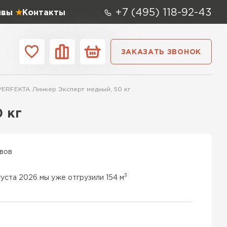
+7 (495) 118-92-43
ывы
Контакты
ЗАКАЗАТЬ ЗВОНОК
ании
Контакты
PERFEKTA Линкер Эксперт медный, 50 кг
 мм
Ширина,
мм
 кг
0х250
600х400х250
100 мм
 СК
0х250
600х500х250
200 мм
ывов
ТИ
0х200
600х100х250
250 мм
3
густа 2026 мы уже отгрузили 154 м
 Аэрок
0х250
600х500х200
300 мм
ТИ
0х250
600х50х250