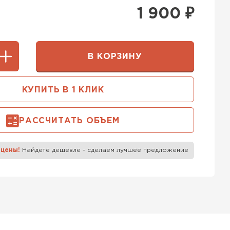
400 мм
1 900
₽
5х250
600х75х250
 Белорусский (БЦК)
0х200
600х200х200
В КОРЗИНУ
ТИ
КУПИТЬ В 1 КЛИК
 Бонолит
РАССЧИТАТЬ ОБЪЕМ
ТИ
 цены!
Найдете дешевле - сделаем лучшее предложение
 Ytong (Ютонг)
ТИ