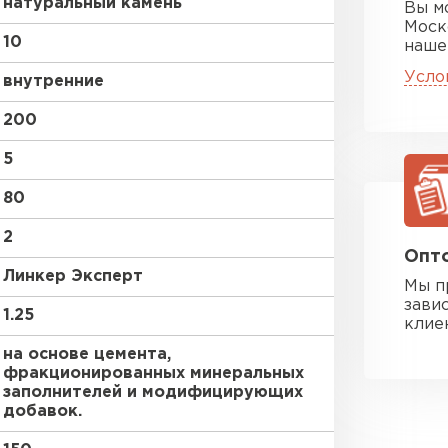
натуральный камень
Вы м
Моск
10
наше
Усло
внутренние
200
5
80
2
Опто
Линкер Эксперт
Мы п
зави
1.25
клие
на основе цемента,
фракционированных минеральных
заполнителей и модифицирующих
добавок.