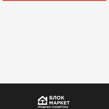
Использовали для строительства гаража и
хозблока. Блоки ровные, кладка шла быстро,
расход клея минимальный
Артём Зайцев
30.10.2025
Не первый раз беру газобетон, этот вариант
понравился. Соотношение цена/качество
хорошее
Николай Бородин
16.11.2025
Материал пришёл сухой, без трещин. На
объекте всё проверили брак не обнаружили
Денис Соловьёв