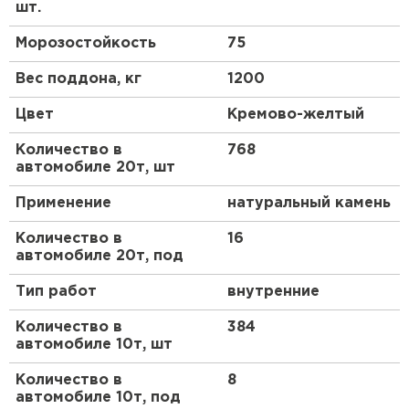
для профессионалов, так и для любителей.
шт.
Морозостойкость
75
Преимущества
Вес поддона, кг
1200
Этот материал выделяется на рынке благодаря
ряду ключевых достоинств, которые делают его
Цвет
Кремово-желтый
предпочтительным выбором для различных
строительных задач.
Количество в
768
автомобиле 20т, шт
Высокая прочность и долговечность
Применение
натуральный камень
Состав обеспечивает надежное сцепление
элементов кладки, выдерживая значительные
Количество в
16
нагрузки и сохраняя целостность конструкции на
автомобиле 20т, под
протяжении многих лет. Устойчивость к морозам и
влаге предотвращает растрескивание и
Тип работ
внутренние
выцветание, что особенно важно в регионах с
переменным климатом.
Количество в
384
автомобиле 10т, шт
Эстетическая привлекательность
Количество в
8
Кремово-желтый цвет добавляет теплоты и уюта
автомобиле 10т, под
внешнему виду зданий, гармонично сочетаясь с