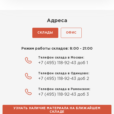
Роман Беляев
Совместимость с материалами
11.09.2025
Хорошо адгезирует с различными поверхностями,
включая керамический кирпич, газобетон и
Адреса
натуральный камень. Это делает его
Газобетон нормальный, не крошится. Работать
универсальным решением для смешанных
удобно, швы получаются аккуратные. Свою
СКЛАДЫ
ОФИС
конструкций без риска отслоения.
задачу материал выполняет
Евгений Фомин
Режим работы складов: 8:00 - 21:00
Телефон склада в Москве:
29.09.2025
+7 (495) 118-92-43 доб 1
Заказ оформили быстро, без лишней
Телефон склада в Одинцово:
бюрократии. Всё чётко по договорённости.
+7 (495) 118-92-43 доб 2
Качество устроило
Телефон склада в Раменском:
Павел Корнеев
+7 (495) 118-92-43 доб 3
14.10.2025
УЗНАТЬ НАЛИЧИЕ МАТЕРИАЛА НА БЛИЖАЙШЕМ
СКЛАДЕ