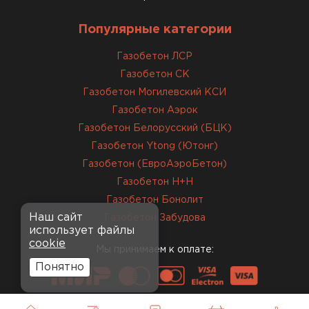
нормальном состоянии, без повреждений. С
Популярные категории
задачей справились
Газобетон ЛСР
Газобетон СК
ОСТАВИТЬ ОТЗЫВ
Газобетон Могилевский КСИ
Газобетон Аэрок
Газобетон Белорусский (БЦК)
Газобетон Ytong (Ютонг)
Газобетон (ЕвроАэроБетон)
Газобетон H+H
Газобетон Бонолит
Наш сайт
Газобетон Забудова
использует файлы
cookie
Мы принимаем к оплате:
Понятно