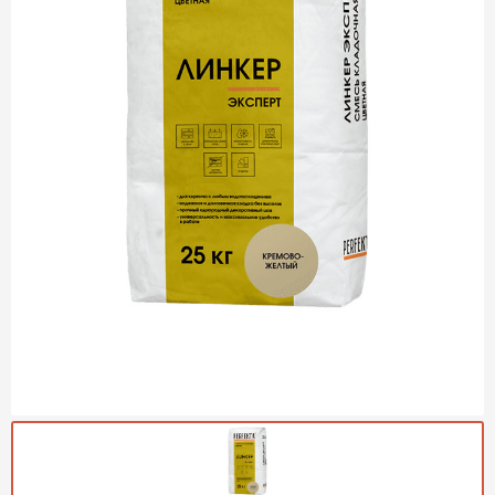
Газобетон Могилевский
Газобетон (ЕвроАэроБетон)
Газосиликат
ПЕРЕЙТИ
Газобетон ЛСР
Газобетон Аэрок
Газобетон Poritep
ПЕРЕЙТИ
Газобетон ДСК Грас
Газобетон Могилевский КСИ
ПЕРЕЙТИ
Газобетон CubiBlock
Газобетон Белорусский (БЦК)
Газобетон Калужский
ПЕРЕЙТИ
Газобетон ВКБлок