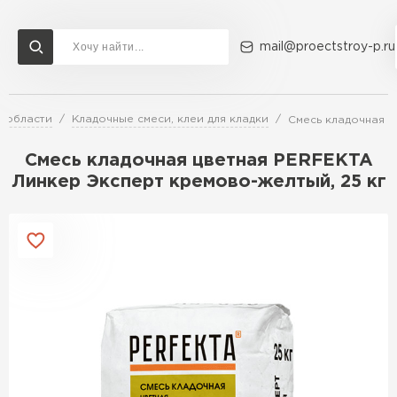
mail@proectstroy-p.ru
 области
Кладочные смеси, клеи для кладки
Смесь кладочная ц
Доставка и оплата
Акции
О компании
Контакты
Газобетон Бонолит
Смесь кладочная цветная PERFEKTA
Перейти в каталог
Линкер Эксперт кремово-желтый, 25 кг
Газобетон ЛСР
Газобетон Исткульт
ПЕРЕЙТИ
Газобетон Ютонг
Газобетон СК
Газобетон Могилевский КСИ
ПЕРЕЙТИ