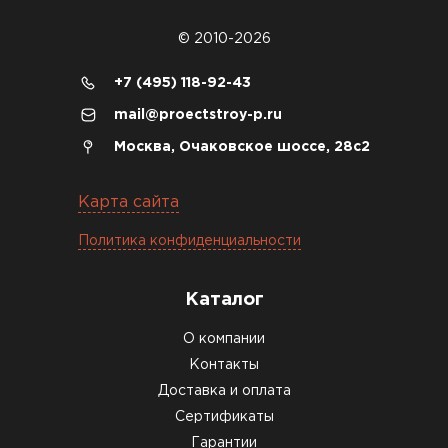
04.12.2025
© 2010-2026
Брали под частный дом. Консультация по делу,
+7 (495) 118-92-43
без навязывания. Доставку согласовали под
mail@proectstroy-p.ru
удобное время
Москва, Очаковское шоссе, 28с2
Олег Мельников
Карта сайта
19.12.2025
Политика конфиденциальности
Газобетон соответствует заявленным
характеристикам. Строители довольны,
Каталог
работать удобно
О компании
Константин Рябов
Контакты
Доставка и оплата
12.01.2026
Сертификаты
Гарантии
Завершали стройку зимой. Блоки пришли в