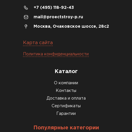
+7 (495) 118-92-43
04.12.2025
mail@proectstroy-p.ru
Брали под частный дом. Консультация по делу,
Москва, Очаковское шоссе, 28с2
без навязывания. Доставку согласовали под
удобное время
Карта сайта
Олег Мельников
Политика конфиденциальности
19.12.2025
Каталог
Газобетон соответствует заявленным
О компании
характеристикам. Строители довольны,
Контакты
работать удобно
Доставка и оплата
Константин Рябов
Сертификаты
Гарантии
12.01.2026
Популярные категории
Завершали стройку зимой. Блоки пришли в