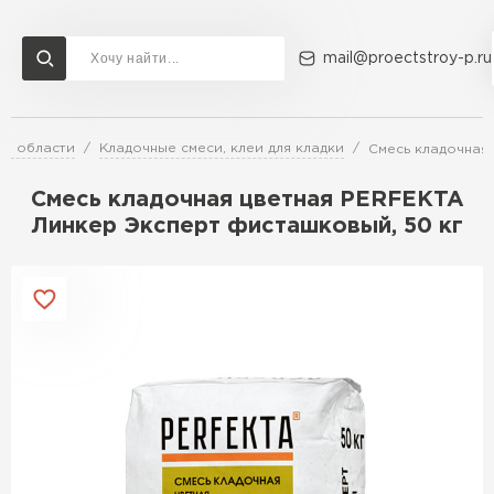
mail@proectstroy-p.ru
ой области
Кладочные смеси, клеи для кладки
Смесь кладочная
Доставка и оплата
Акции
О компании
Контакты
Газобетон Бонолит
Смесь кладочная цветная PERFEKTA
Перейти в каталог
Линкер Эксперт фисташковый, 50 кг
Газобетон ЛСР
Газобетон Исткульт
ПЕРЕЙТИ
Газобетон Ютонг
Газобетон СК
Газобетон Могилевский КСИ
ПЕРЕЙТИ