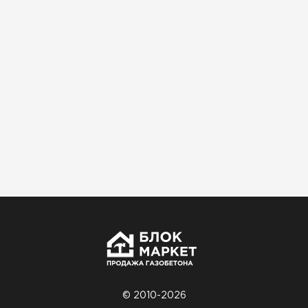
Использовали для строительства гаража и
хозблока. Блоки ровные, кладка шла быстро,
расход клея минимальный
Артём Зайцев
30.10.2025
Не первый раз беру газобетон, этот вариант
понравился. Соотношение цена/качество
хорошее
Николай Бородин
16.11.2025
Материал пришёл сухой, без трещин. На
объекте всё проверили брак не обнаружили
© 2010-2026
Денис Соловьёв