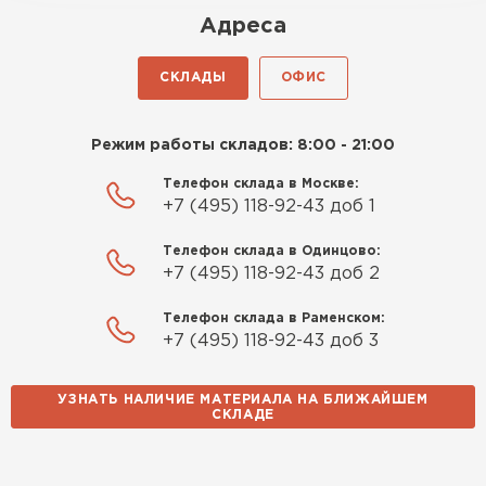
Роман Беляев
Адреса
11.09.2025
СКЛАДЫ
ОФИС
Газобетон нормальный, не крошится. Работать
удобно, швы получаются аккуратные. Свою
Режим работы складов: 8:00 - 21:00
задачу материал выполняет
Телефон склада в Москве:
Евгений Фомин
+7 (495) 118-92-43 доб 1
29.09.2025
Телефон склада в Одинцово:
+7 (495) 118-92-43 доб 2
Заказ оформили быстро, без лишней
Телефон склада в Раменском:
бюрократии. Всё чётко по договорённости.
+7 (495) 118-92-43 доб 3
Качество устроило
УЗНАТЬ НАЛИЧИЕ МАТЕРИАЛА НА БЛИЖАЙШЕМ
Павел Корнеев
СКЛАДЕ
14.10.2025