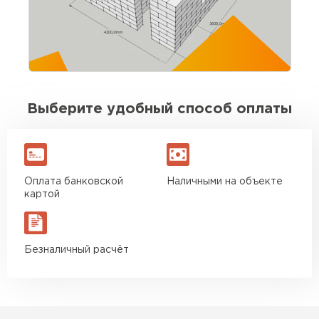
выдержаны. Для своих денег отличный
вариант. Буду брать ещё на перегородки
Игорь Савельев
09.08.2025
Выберите удобный способ оплаты
Доставка без опозданий, водитель заранее
позвонил. Разгрузили быстро. По качеству
блоков вопросов нет
Оплата банковской
Наличными на объекте
Вячеслав Морозов
картой
26.08.2025
Безналичный расчёт
Брали около 40 кубов. Стены подняли без
сюрпризов, кладка ровная. Экономия на
подрезке ощутимая