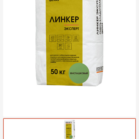
Газобетон Могилевский
Газобетон (ЕвроАэроБетон)
Газосиликат
ПЕРЕЙТИ
Газобетон ЛСР
Газобетон Аэрок
Газобетон Poritep
ПЕРЕЙТИ
Газобетон ДСК Грас
Газобетон Могилевский КСИ
ПЕРЕЙТИ
Газобетон CubiBlock
Газобетон Белорусский (БЦК)
Газобетон Калужский
ПЕРЕЙТИ
Газобетон ВКБлок