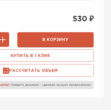
400 мм
5х250
600х75х250
 Белорусский (БЦК)
530
₽
0х200
600х200х200
ТИ
В КОРЗИНУ
 Бонолит
КУПИТЬ В 1 КЛИК
ТИ
РАССЧИТАТЬ ОБЪЕМ
 Ytong (Ютонг)
 цены!
Найдете дешевле - сделаем лучшее предложение
ТИ