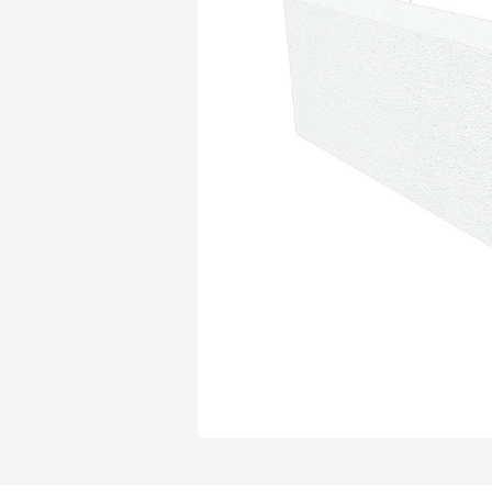
Газобетон Могилевский Газосиликат
Газосиликат
Газобетон ЛСР
Газобетон Могилевский КСИ
Газобетон ЛСР
Газобетон Poritep
ПЕРЕЙТИ
Газобетон Poritep
Газобетон ДСК Грас
Газобетон H+H
Газобетон CubiBlock
Газобетон ДСК Грас
ПЕРЕЙТИ
Газобетон Калужский
Газобетон CubiBlock
Газобетон Забудова
Газобетон ВКБлок
Газобетон Калужский
ПЕРЕЙТИ
Газобетон Аэрок
Газобетон H+H
Газобетон ВКБлок