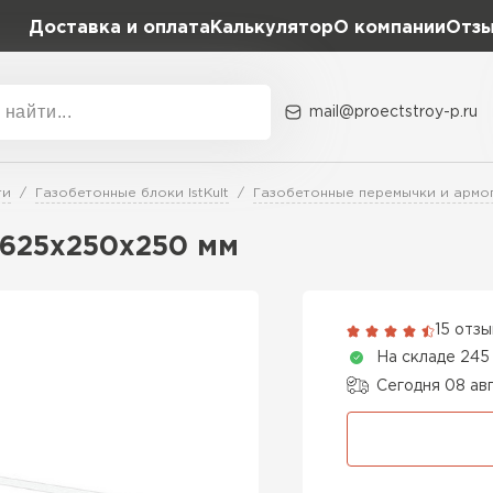
Доставка и оплата
Калькулятор
О компании
Отз
mail@proectstroy-p.ru
Акции
О комп
ти
Газобетонные блоки IstKult
Газобетонные перемычки и армоп
Плотность
Размер,
 625х250х250 мм
D400
600х20
Газобетон
D500
600х25
15 отз
ПЕРЕЙ
На складе 245
D600
600х30
Сегодня 08 ав
Газобетон
600х30
ПЕРЕЙ
600х35