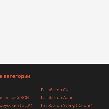
 категории
Р
Газобетон СК
гилевский КСИ
Газобетон Аэрок
орусский (БЦК)
Газобетон Ytong (Ютонг)