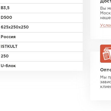
Дост
B3,5
Вы м
Моск
D500
наше
Усло
625х250х250
Россия
ISTKULT
250
U-блок
Опто
Мы п
зави
клие