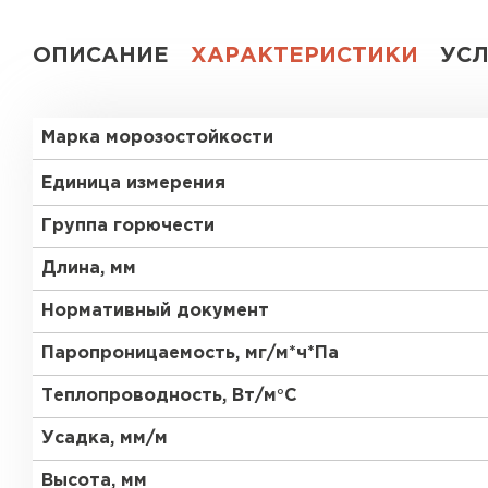
Газобетон СК
ОПИСАНИЕ
ХАРАКТЕРИСТИКИ
УС
Газобетон Аэрок
Газобетон
(ЕвроАэроБетон)
Марка морозостойкости
Газобетон H+H
Газобетон
Белорусский SLS
Единица измерения
Газобетон
Газобетон СК
Группа горючести
Белорусский (БЦК)
Длина, мм
Газобетон Забудова
Газобетон (ЕвроАэроБетон)
Нормативный документ
Паропроницаемость, мг/м*ч*Па
Газобетон Белорусский SLS
Теплопроводность, Вт/м°С
Усадка, мм/м
Газобетон Белорусский (БЦК)
Высота, мм