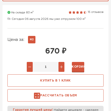
Газобетон H+H
3
15 отзывов
На складе 83 м
ПЕРЕЙТИ
Газобетон Аэрок
3
Сегодня 06 августа 2026 мы уже отгрузили 100 м
Газобетон Бонолит
Газобетон H+H
Цена за:
М3
ПЕРЕЙТИ
670
₽
Газобетон СК
Газобетон Забудова
В КОРЗИНУ
Газобетон (ЕвроАэроБетон)
ПЕРЕЙТИ
КУПИТЬ В 1 КЛИК
Газобетон Ytong (Ютонг)
Газобетон Белорусский SLS
ПЕРЕЙТИ
РАССЧИТАТЬ ОБЪЕМ
Газобетон Белорусский (БЦК)
Гарантия лучшей цены!
Найдете дешевле - сделаем
ВСЕ ПРОИЗВОДИТЕЛИ