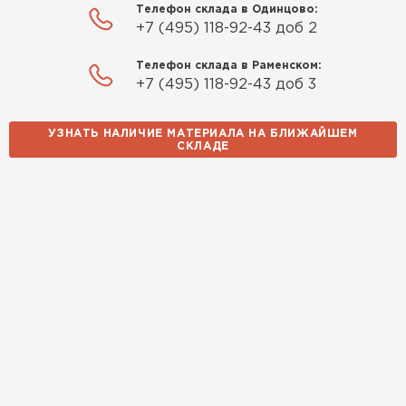
Телефон склада в Одинцово:
бюрократии. Всё чётко по договорённости.
+7 (495) 118-92-43 доб 2
Качество устроило
Телефон склада в Раменском:
Павел Корнеев
+7 (495) 118-92-43 доб 3
14.10.2025
УЗНАТЬ НАЛИЧИЕ МАТЕРИАЛА НА БЛИЖАЙШЕМ
СКЛАДЕ
Использовали для строительства гаража и
хозблока. Блоки ровные, кладка шла быстро,
расход клея минимальный
Артём Зайцев
30.10.2025
Не первый раз беру газобетон, этот вариант
понравился. Соотношение цена/качество
хорошее