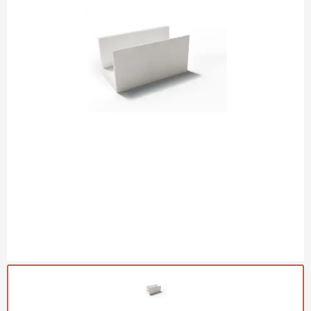
Газобетон Могилевский
Газобетон (ЕвроАэроБетон)
Газосиликат
ПЕРЕЙТИ
Газобетон ЛСР
Газобетон Аэрок
Газобетон Poritep
ПЕРЕЙТИ
Газобетон ДСК Грас
Газобетон Могилевский КСИ
ПЕРЕЙТИ
Газобетон CubiBlock
Газобетон Белорусский (БЦК)
Газобетон Калужский
ПЕРЕЙТИ
Газобетон ВКБлок