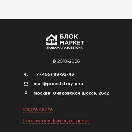
Николай Бородин
16.11.2025
Материал пришёл сухой, без трещин. На
объекте всё проверили брак не обнаружили
Денис Соловьёв
04.12.2025
© 2010-2026
Брали под частный дом. Консультация по делу,
+7 (495) 118-92-43
без навязывания. Доставку согласовали под
mail@proectstroy-p.ru
удобное время
Москва, Очаковское шоссе, 28с2
Олег Мельников
Карта сайта
19.12.2025
Политика конфиденциальности
Газобетон соответствует заявленным