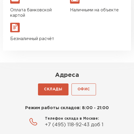
Оплата банковской
Наличными на объекте
26.08.2025
картой
Брали около 40 кубов. Стены подняли без
сюрпризов, кладка ровная. Экономия на
подрезке ощутимая
Безналичный расчёт
Роман Беляев
11.09.2025
Адреса
Газобетон нормальный, не крошится. Работать
удобно, швы получаются аккуратные. Свою
СКЛАДЫ
ОФИС
задачу материал выполняет
Евгений Фомин
Режим работы складов: 8:00 - 21:00
Телефон склада в Москве:
29.09.2025
+7 (495) 118-92-43 доб 1
Заказ оформили быстро, без лишней