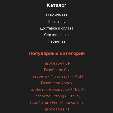
характеристикам. Строители довольны,
Каталог
работать удобно
О компании
Константин Рябов
Контакты
Доставка и оплата
12.01.2026
Сертификаты
Гарантии
Завершали стройку зимой. Блоки пришли в
нормальном состоянии, без повреждений. С
Популярные категории
задачей справились
Газобетон ЛСР
Газобетон СК
ОСТАВИТЬ ОТЗЫВ
Газобетон Могилевский КСИ
Газобетон Аэрок
Газобетон Белорусский (БЦК)
Газобетон Ytong (Ютонг)
Газобетон (ЕвроАэроБетон)
Газобетон H+H