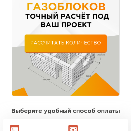
Менеджер сразу подсказал по марке и
количеству. Всё рассчитали правильно
Алексей Трофимов
21.07.2025
РАССЧИТАТЬ КОЛИЧЕСТВО
Материал пришёл без брака, размеры
выдержаны. Для своих денег отличный
вариант. Буду брать ещё на перегородки
Игорь Савельев
09.08.2025
Доставка без опозданий, водитель заранее
позвонил. Разгрузили быстро. По качеству
Выберите удобный способ оплаты
блоков вопросов нет
Вячеслав Морозов