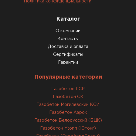
Политика конфиденциальности
Газобетон соответствует заявленным
характеристикам. Строители довольны,
Каталог
работать удобно
О компании
Константин Рябов
Контакты
Доставка и оплата
12.01.2026
Сертификаты
Гарантии
Завершали стройку зимой. Блоки пришли в
нормальном состоянии, без повреждений. С
Популярные категории
задачей справились
Газобетон ЛСР
Газобетон СК
ОСТАВИТЬ ОТЗЫВ
Газобетон Могилевский КСИ
Газобетон Аэрок
Газобетон Белорусский (БЦК)
Газобетон Ytong (Ютонг)