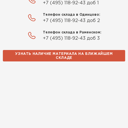
+7 (495) 118-92-43 доб 1
Заказ оформили быстро, без лишней
Телефон склада в Одинцово:
бюрократии. Всё чётко по договорённости.
+7 (495) 118-92-43 доб 2
Качество устроило
Телефон склада в Раменском:
Павел Корнеев
+7 (495) 118-92-43 доб 3
14.10.2025
УЗНАТЬ НАЛИЧИЕ МАТЕРИАЛА НА БЛИЖАЙШЕМ
СКЛАДЕ
Использовали для строительства гаража и
хозблока. Блоки ровные, кладка шла быстро,
расход клея минимальный
Артём Зайцев
30.10.2025
Не первый раз беру газобетон, этот вариант
понравился. Соотношение цена/качество