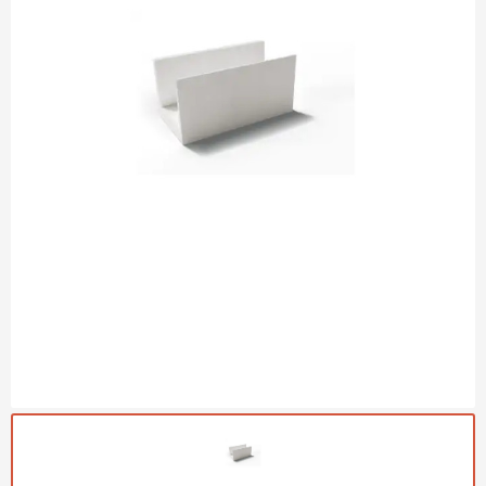
Газобетон Могилевский
Газобетон (ЕвроАэроБетон)
Газосиликат
ПЕРЕЙТИ
Газобетон ЛСР
Газобетон Аэрок
Газобетон Poritep
ПЕРЕЙТИ
Газобетон ДСК Грас
Газобетон Могилевский КСИ
ПЕРЕЙТИ
Газобетон CubiBlock
Газобетон Белорусский (БЦК)
Газобетон Калужский
ПЕРЕЙТИ
Газобетон ВКБлок