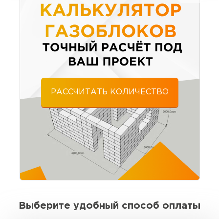
создавать надежные, энергоэффективные и
Заказывал газобетон для одноэтажного дома.
долговечные здания.
Менеджер сразу подсказал по марке и
количеству. Всё рассчитали правильно
Алексей Трофимов
21.07.2025
РАССЧИТАТЬ КОЛИЧЕСТВО
Материал пришёл без брака, размеры
выдержаны. Для своих денег отличный
вариант. Буду брать ещё на перегородки
Игорь Савельев
09.08.2025
Доставка без опозданий, водитель заранее
позвонил. Разгрузили быстро. По качеству
Выберите удобный способ оплаты
блоков вопросов нет