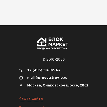
хорошее
Николай Бородин
16.11.2025
Материал пришёл сухой, без трещин. На
объекте всё проверили брак не обнаружили
Денис Соловьёв
04.12.2025
© 2010-2026
Брали под частный дом. Консультация по делу,
+7 (495) 118-92-43
без навязывания. Доставку согласовали под
mail@proectstroy-p.ru
удобное время
Москва, Очаковское шоссе, 28с2
Олег Мельников
Карта сайта
19.12.2025