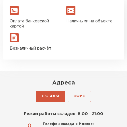
Вячеслав Морозов
Оплата банковской
Наличными на объекте
26.08.2025
картой
Брали около 40 кубов. Стены подняли без
сюрпризов, кладка ровная. Экономия на
подрезке ощутимая
Безналичный расчёт
Роман Беляев
11.09.2025
Адреса
Газобетон нормальный, не крошится. Работать
удобно, швы получаются аккуратные. Свою
СКЛАДЫ
ОФИС
задачу материал выполняет
Евгений Фомин
Режим работы складов: 8:00 - 21:00
Телефон склада в Москве:
29.09.2025