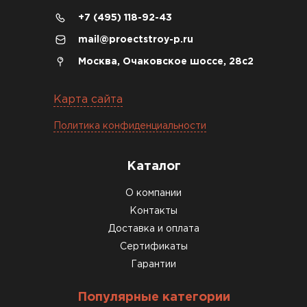
+7 (495) 118-92-43
04.12.2025
mail@proectstroy-p.ru
Брали под частный дом. Консультация по делу,
Москва, Очаковское шоссе, 28с2
без навязывания. Доставку согласовали под
удобное время
Карта сайта
Олег Мельников
Политика конфиденциальности
19.12.2025
Каталог
Газобетон соответствует заявленным
О компании
характеристикам. Строители довольны,
Контакты
работать удобно
Доставка и оплата
Константин Рябов
Сертификаты
Гарантии
12.01.2026
Популярные категории
Завершали стройку зимой. Блоки пришли в