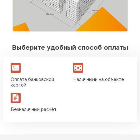
выдержаны. Для своих денег отличный
вариант. Буду брать ещё на перегородки
Игорь Савельев
09.08.2025
Выберите удобный способ оплаты
Доставка без опозданий, водитель заранее
позвонил. Разгрузили быстро. По качеству
блоков вопросов нет
Оплата банковской
Наличными на объекте
Вячеслав Морозов
картой
26.08.2025
Безналичный расчёт
Брали около 40 кубов. Стены подняли без
сюрпризов, кладка ровная. Экономия на
подрезке ощутимая