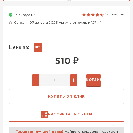
Газобетон H+H
3
15 отзывов
На складе м
ПЕРЕЙТИ
Газобетон Аэрок
3
Сегодня 07 августа 2026 мы уже отгрузили 127 м
Газобетон Бонолит
Газобетон H+H
Цена за:
ШТ.
ПЕРЕЙТИ
510
₽
Газобетон СК
Газобетон Забудова
В КОРЗИНУ
Газобетон (ЕвроАэроБетон)
ПЕРЕЙТИ
КУПИТЬ В 1 КЛИК
Газобетон Ytong (Ютонг)
Газобетон Белорусский SLS
ПЕРЕЙТИ
РАССЧИТАТЬ ОБЪЕМ
Газобетон Белорусский (БЦК)
Гарантия лучшей цены!
Найдете дешевле - сделаем
ВСЕ ПРОИЗВОДИТЕЛИ