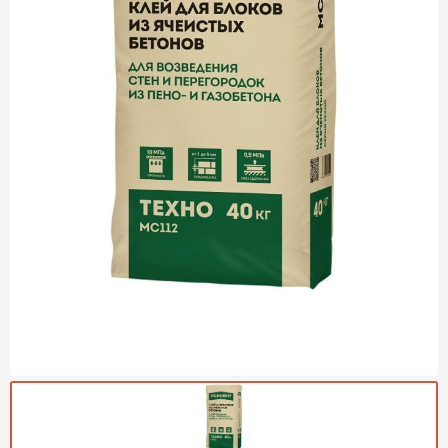
Газобетон Могилевский
Газобетон (ЕвроАэроБетон)
Газосиликат
ПЕРЕЙТИ
Газобетон ЛСР
Газобетон Аэрок
Газобетон Poritep
ПЕРЕЙТИ
Газобетон ДСК Грас
Газобетон Могилевский КСИ
ПЕРЕЙТИ
Газобетон CubiBlock
Газобетон Белорусский (БЦК)
Газобетон Калужский
ПЕРЕЙТИ
Газобетон ВКБлок