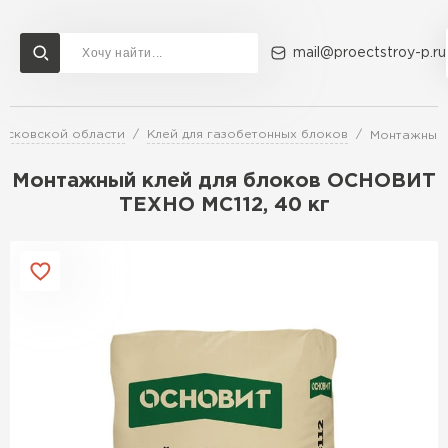
mail@proectstroy-p.ru
осковской области
Клей для газобетонных блоков
Монтажный 
Доставка и оплата
Акции
О компании
Контакты
Газобетон Бонолит
Монтажный клей для блоков ОСНОВИТ
Перейти в каталог
ТЕХНО МС112, 40 кг
Газобетон ЛСР
Газобетон Исткульт
ПЕРЕЙТИ
Газобетон Ютонг
Газобетон СК
Газобетон Могилевский КСИ
ПЕРЕЙТИ