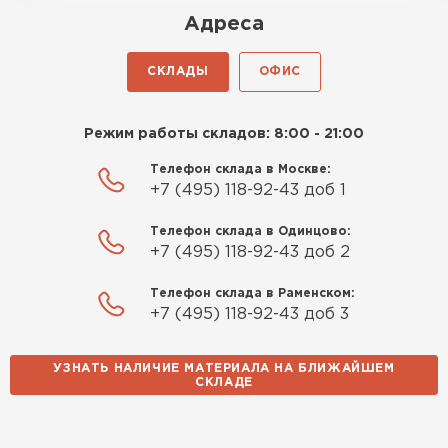
Роман Беляев
Адреса
11.09.2025
СКЛАДЫ
ОФИС
Газобетон нормальный, не крошится. Работать
удобно, швы получаются аккуратные. Свою
Режим работы складов: 8:00 - 21:00
задачу материал выполняет
Телефон склада в Москве:
Евгений Фомин
+7 (495) 118-92-43 доб 1
29.09.2025
Телефон склада в Одинцово:
+7 (495) 118-92-43 доб 2
Заказ оформили быстро, без лишней
Телефон склада в Раменском:
бюрократии. Всё чётко по договорённости.
+7 (495) 118-92-43 доб 3
Качество устроило
УЗНАТЬ НАЛИЧИЕ МАТЕРИАЛА НА БЛИЖАЙШЕМ
Павел Корнеев
СКЛАДЕ
14.10.2025