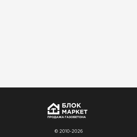
Использовали для строительства гаража и
хозблока. Блоки ровные, кладка шла быстро,
расход клея минимальный
Артём Зайцев
30.10.2025
Не первый раз беру газобетон, этот вариант
понравился. Соотношение цена/качество
хорошее
Николай Бородин
16.11.2025
Материал пришёл сухой, без трещин. На
объекте всё проверили брак не обнаружили
© 2010-2026
Денис Соловьёв