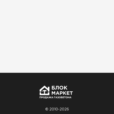
Использовали для строительства гаража и
хозблока. Блоки ровные, кладка шла быстро,
расход клея минимальный
Артём Зайцев
30.10.2025
Не первый раз беру газобетон, этот вариант
понравился. Соотношение цена/качество
хорошее
Николай Бородин
16.11.2025
Материал пришёл сухой, без трещин. На
объекте всё проверили брак не обнаружили
© 2010-2026
Денис Соловьёв