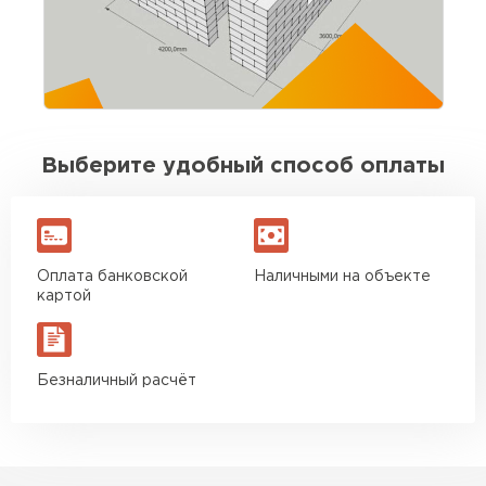
выдержаны. Для своих денег отличный
вариант. Буду брать ещё на перегородки
Игорь Савельев
09.08.2025
Выберите удобный способ оплаты
Доставка без опозданий, водитель заранее
позвонил. Разгрузили быстро. По качеству
блоков вопросов нет
Оплата банковской
Наличными на объекте
Вячеслав Морозов
картой
26.08.2025
Безналичный расчёт
Брали около 40 кубов. Стены подняли без
сюрпризов, кладка ровная. Экономия на
подрезке ощутимая