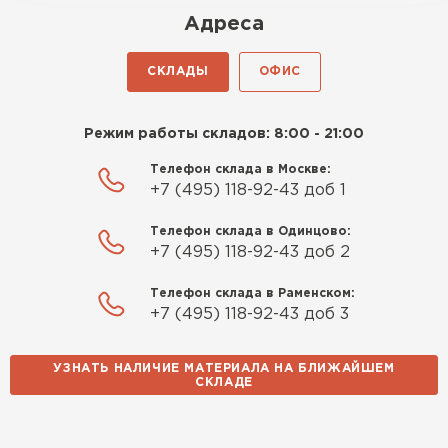
Роман Беляев
Адреса
11.09.2025
СКЛАДЫ
ОФИС
Газобетон нормальный, не крошится. Работать
удобно, швы получаются аккуратные. Свою
Режим работы складов: 8:00 - 21:00
задачу материал выполняет
Телефон склада в Москве:
Евгений Фомин
+7 (495) 118-92-43 доб 1
29.09.2025
Телефон склада в Одинцово:
+7 (495) 118-92-43 доб 2
Заказ оформили быстро, без лишней
Телефон склада в Раменском:
бюрократии. Всё чётко по договорённости.
+7 (495) 118-92-43 доб 3
Качество устроило
УЗНАТЬ НАЛИЧИЕ МАТЕРИАЛА НА БЛИЖАЙШЕМ
Павел Корнеев
СКЛАДЕ
14.10.2025