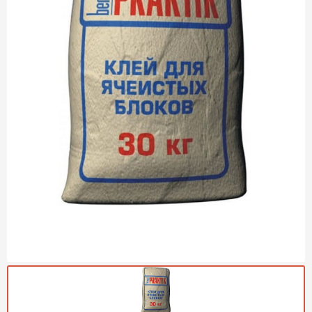
Газобетон Могилевский
Газобетон (ЕвроАэроБетон)
Газосиликат
ПЕРЕЙТИ
Газобетон ЛСР
Газобетон Аэрок
Газобетон Poritep
ПЕРЕЙТИ
Газобетон ДСК Грас
Газобетон Могилевский КСИ
ПЕРЕЙТИ
Газобетон CubiBlock
Газобетон Белорусский (БЦК)
Газобетон Калужский
ПЕРЕЙТИ
Газобетон ВКБлок