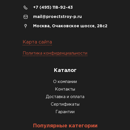
+7 (495) 118-92-43
04.12.2025
mail@proectstroy-p.ru
Брали под частный дом. Консультация по делу,
Москва, Очаковское шоссе, 28с2
без навязывания. Доставку согласовали под
удобное время
Карта сайта
Олег Мельников
Политика конфиденциальности
19.12.2025
Каталог
Газобетон соответствует заявленным
О компании
характеристикам. Строители довольны,
Контакты
работать удобно
Доставка и оплата
Константин Рябов
Сертификаты
Гарантии
12.01.2026
Популярные категории
Завершали стройку зимой. Блоки пришли в