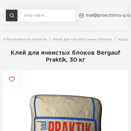
mail@proectstroy-p.ru
е и Московской области
Клей для газобетонных блоков
Клей д
Доставка и оплата
Акции
О компании
Контакты
Газобетон Бонолит
Клей для ячеистых блоков Bergauf
Перейти в каталог
Praktik, 30 кг
Газобетон ЛСР
Газобетон Исткульт
ПЕРЕЙТИ
Газобетон Ютонг
Газобетон СК
Газобетон Могилевский КСИ
ПЕРЕЙТИ