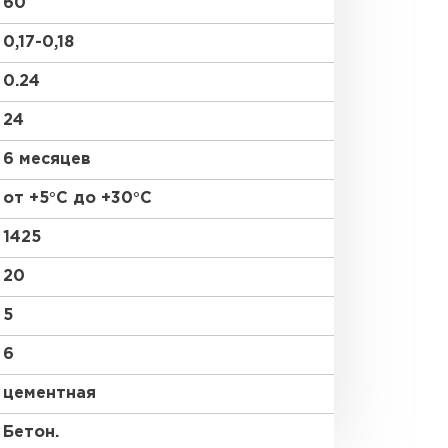
60
0,17-0,18
0.24
24
6 месяцев
от +5°C до +30°C
1425
20
5
6
цементная
Бетон.