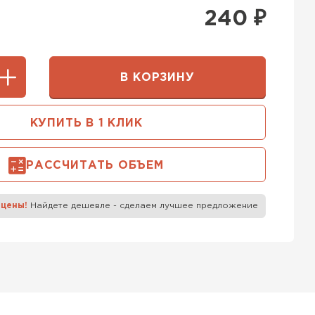
400 мм
240
₽
5х250
600х75х250
 Белорусский (БЦК)
0х200
600х200х200
В КОРЗИНУ
ТИ
КУПИТЬ В 1 КЛИК
 Бонолит
РАССЧИТАТЬ ОБЪЕМ
ТИ
 цены!
Найдете дешевле - сделаем лучшее предложение
 Ytong (Ютонг)
ТИ