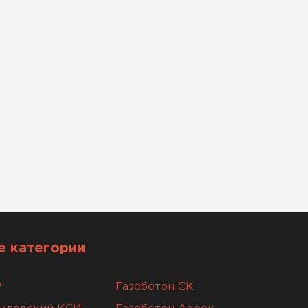
 категории
Р
Газобетон СК