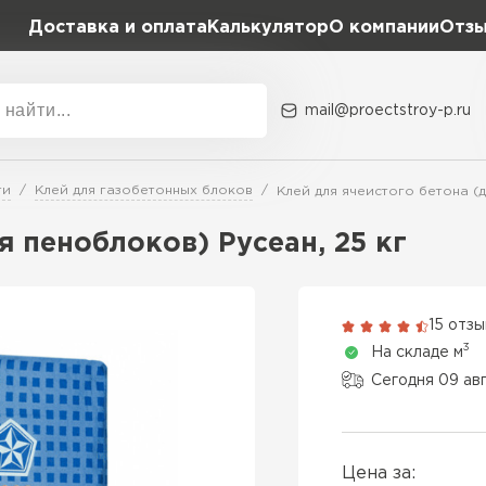
Доставка и оплата
Калькулятор
О компании
Отз
mail@proectstroy-p.ru
Акции
О комп
ти
Клей для газобетонных блоков
Клей для ячеистого бетона (д
Плотность
Размер,
я пеноблоков) Русеан, 25 кг
D400
600х20
Газобетон
D500
600х25
15 отз
ПЕРЕЙ
3
На складе м
D600
600х30
Сегодня 09 ав
Газобетон
600х30
ПЕРЕЙ
Цена за:
600х35