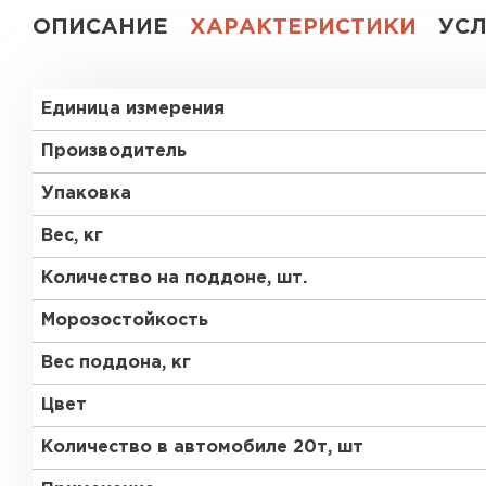
ОПИСАНИЕ
ХАРАКТЕРИСТИКИ
УС
Газобетон СК
Газобетон Аэрок
Газобетон
Единица измерения
(ЕвроАэроБетон)
Газобетон H+H
Производитель
Газобетон
Белорусский SLS
Упаковка
Газобетон
Газобетон СК
Белорусский (БЦК)
Вес, кг
Количество на поддоне, шт.
Газобетон Забудова
Газобетон (ЕвроАэроБетон)
Морозостойкость
Вес поддона, кг
Газобетон Белорусский SLS
Цвет
Количество в автомобиле 20т, шт
Газобетон Белорусский (БЦК)