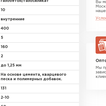
газобетон/газосиликат
Вы м
Моск
10
наше
Усло
внутренние
400
5
160
2
Опто
до 1,25 мм
Мы п
зави
На основе цемента, кварцевого
клие
песка и полимерных добавок.
131
2-10