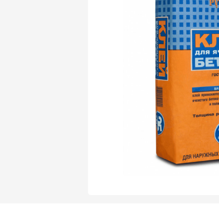
Газобетон Могилевский Газосиликат
Газосиликат
Газобетон ЛСР
Газобетон Могилевский КСИ
Газобетон ЛСР
Газобетон Poritep
ПЕРЕЙТИ
Газобетон Poritep
Газобетон ДСК Грас
Газобетон H+H
Газобетон CubiBlock
Газобетон ДСК Грас
ПЕРЕЙТИ
Газобетон Калужский
Газобетон CubiBlock
Газобетон Забудова
Газобетон ВКБлок
Газобетон Калужский
ПЕРЕЙТИ
Газобетон Аэрок
Газобетон H+H
Газобетон ВКБлок