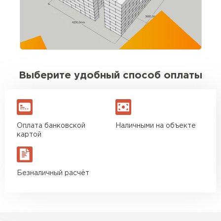
выдержаны. Для своих денег отличный
вариант. Буду брать ещё на перегородки
Игорь Савельев
09.08.2025
Выберите удобный способ оплаты
Доставка без опозданий, водитель заранее
позвонил. Разгрузили быстро. По качеству
блоков вопросов нет
Оплата банковской
Наличными на объекте
Вячеслав Морозов
картой
26.08.2025
Безналичный расчёт
Брали около 40 кубов. Стены подняли без
сюрпризов, кладка ровная. Экономия на
подрезке ощутимая