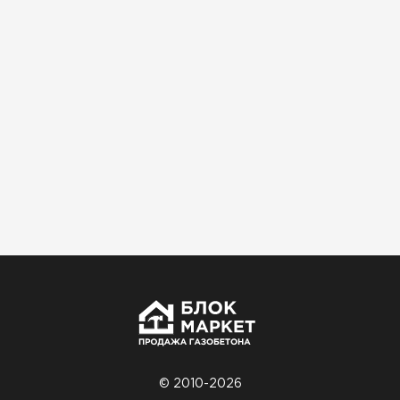
Использовали для строительства гаража и
хозблока. Блоки ровные, кладка шла быстро,
расход клея минимальный
Артём Зайцев
30.10.2025
Не первый раз беру газобетон, этот вариант
понравился. Соотношение цена/качество
хорошее
Николай Бородин
16.11.2025
Материал пришёл сухой, без трещин. На
объекте всё проверили брак не обнаружили
© 2010-2026
Денис Соловьёв