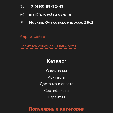
+7 (495) 118-92-43
04.12.2025
mail@proectstroy-p.ru
Брали под частный дом. Консультация по делу,
Москва, Очаковское шоссе, 28с2
без навязывания. Доставку согласовали под
удобное время
Карта сайта
Олег Мельников
Политика конфиденциальности
19.12.2025
Каталог
Газобетон соответствует заявленным
О компании
характеристикам. Строители довольны,
Контакты
работать удобно
Доставка и оплата
Константин Рябов
Сертификаты
Гарантии
12.01.2026
Популярные категории
Завершали стройку зимой. Блоки пришли в