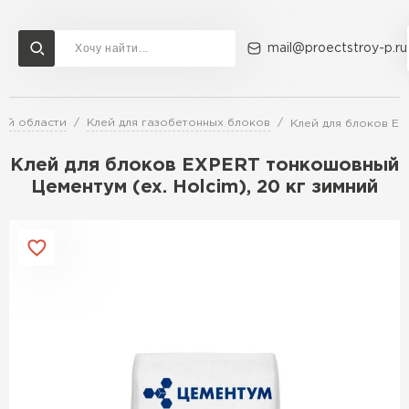
mail@proectstroy-p.ru
ой области
Клей для газобетонных блоков
Клей для блоков EX
Доставка и оплата
Акции
О компании
Контакты
Газобетон Бонолит
Клей для блоков EXPERT тонкошовный
Перейти в каталог
Цементум (ex. Holcim), 20 кг зимний
Газобетон ЛСР
Газобетон Исткульт
ПЕРЕЙТИ
Газобетон Ютонг
Газобетон СК
Газобетон Могилевский КСИ
ПЕРЕЙТИ