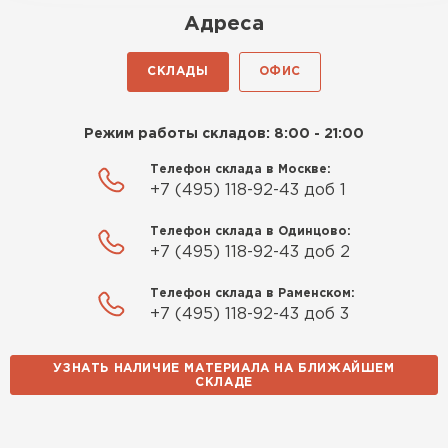
Роман Беляев
Адреса
11.09.2025
СКЛАДЫ
ОФИС
Газобетон нормальный, не крошится. Работать
удобно, швы получаются аккуратные. Свою
Режим работы складов: 8:00 - 21:00
задачу материал выполняет
Телефон склада в Москве:
Евгений Фомин
+7 (495) 118-92-43 доб 1
29.09.2025
Телефон склада в Одинцово:
+7 (495) 118-92-43 доб 2
Заказ оформили быстро, без лишней
Телефон склада в Раменском:
бюрократии. Всё чётко по договорённости.
+7 (495) 118-92-43 доб 3
Качество устроило
УЗНАТЬ НАЛИЧИЕ МАТЕРИАЛА НА БЛИЖАЙШЕМ
Павел Корнеев
СКЛАДЕ
14.10.2025