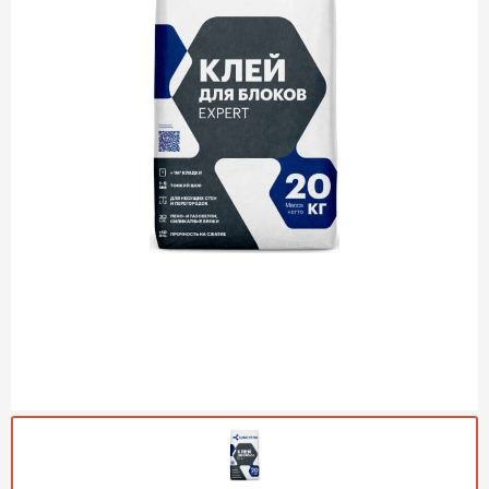
Газобетон Могилевский
Газобетон (ЕвроАэроБетон)
Газосиликат
ПЕРЕЙТИ
Газобетон ЛСР
Газобетон Аэрок
Газобетон Poritep
ПЕРЕЙТИ
Газобетон ДСК Грас
Газобетон Могилевский КСИ
ПЕРЕЙТИ
Газобетон CubiBlock
Газобетон Белорусский (БЦК)
Газобетон Калужский
ПЕРЕЙТИ
Газобетон ВКБлок