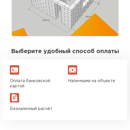
Материал пришёл без брака, размеры
выдержаны. Для своих денег отличный
вариант. Буду брать ещё на перегородки
Игорь Савельев
09.08.2025
Выберите удобный способ оплаты
Доставка без опозданий, водитель заранее
позвонил. Разгрузили быстро. По качеству
блоков вопросов нет
Оплата банковской
Наличными на объекте
Вячеслав Морозов
картой
26.08.2025
Безналичный расчёт
Брали около 40 кубов. Стены подняли без
сюрпризов, кладка ровная. Экономия на
подрезке ощутимая