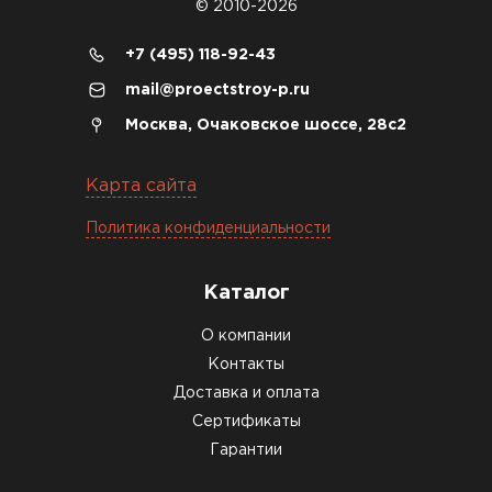
© 2010-2026
Денис Соловьёв
+7 (495) 118-92-43
04.12.2025
mail@proectstroy-p.ru
Брали под частный дом. Консультация по делу,
Москва, Очаковское шоссе, 28с2
без навязывания. Доставку согласовали под
удобное время
Карта сайта
Олег Мельников
Политика конфиденциальности
19.12.2025
Каталог
Газобетон соответствует заявленным
О компании
характеристикам. Строители довольны,
Контакты
работать удобно
Доставка и оплата
Константин Рябов
Сертификаты
Гарантии
12.01.2026