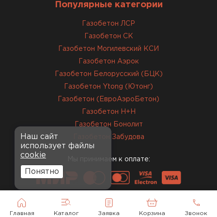
Популярные категории
Завершали стройку зимой. Блоки пришли в
нормальном состоянии, без повреждений. С
Газобетон ЛСР
задачей справились
Газобетон СК
Газобетон Могилевский КСИ
Газобетон Аэрок
ОСТАВИТЬ ОТЗЫВ
Газобетон Белорусский (БЦК)
Газобетон Ytong (Ютонг)
Газобетон (ЕвроАэроБетон)
Газобетон H+H
Газобетон Бонолит
Наш сайт
Газобетон Забудова
использует файлы
cookie
Мы принимаем к оплате:
Понятно
Главная
Каталог
Заявка
Корзина
Звонок