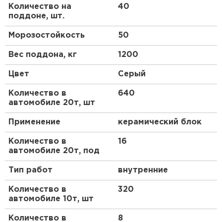
различных климатических условиях.
Количество на
40
поддоне, шт.
Преимущества
Морозостойкость
50
Энергоэффективность
Вес поддона, кг
1200
Этот раствор значительно снижает
Цвет
Серый
теплопроводность швов, что позволяет сохранять
тепло внутри помещений зимой и прохладу летом.
Количество в
640
Благодаря специальным добавкам, он
автомобиле 20т, шт
предотвращает образование мостиков холода,
способствуя экономии на отоплении до 20-30%.
Применение
керамический блок
Простота в работе
Количество в
16
автомобиле 20т, под
Смесь легко замешивается и наносится, не
требует специального оборудования. Она имеет
Тип работ
внутренние
оптимальную консистенцию, которая не
растекается и позволяет быстро формировать
Количество в
320
ровные швы, сокращая время на строительство.
автомобиле 10т, шт
Долговечность
Количество в
8