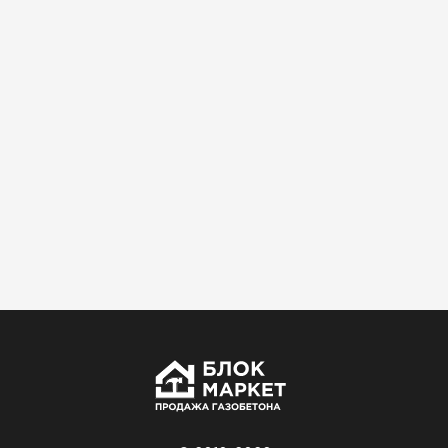
Использовали для строительства гаража и
хозблока. Блоки ровные, кладка шла быстро,
расход клея минимальный
Артём Зайцев
30.10.2025
Не первый раз беру газобетон, этот вариант
понравился. Соотношение цена/качество
хорошее
Николай Бородин
16.11.2025
Материал пришёл сухой, без трещин. На
объекте всё проверили брак не обнаружили