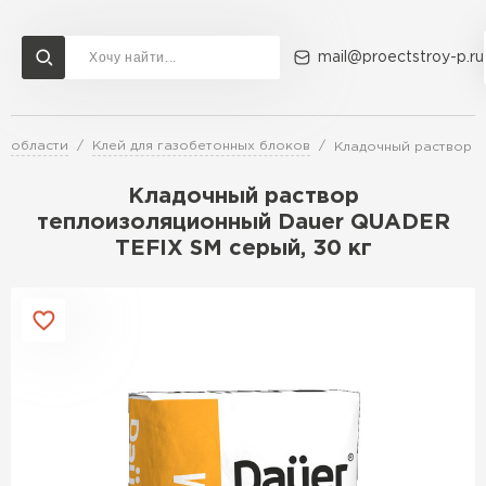
mail@proectstroy-p.ru
й области
Клей для газобетонных блоков
Кладочный раствор т
Доставка и оплата
Акции
О компании
Контакты
Газобетон Бонолит
Кладочный раствор
Перейти в каталог
теплоизоляционный Dauer QUADER
TEFIX SM серый, 30 кг
Газобетон ЛСР
Газобетон Исткульт
ПЕРЕЙТИ
Газобетон Ютонг
Газобетон СК
Газобетон Могилевский КСИ
ПЕРЕЙТИ