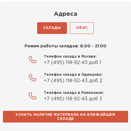
Роман Беляев
Адреса
11.09.2025
СКЛАДЫ
ОФИС
Газобетон нормальный, не крошится. Работать
удобно, швы получаются аккуратные. Свою
Режим работы складов: 8:00 - 21:00
задачу материал выполняет
Телефон склада в Москве:
Евгений Фомин
+7 (495) 118-92-43 доб 1
29.09.2025
Телефон склада в Одинцово:
+7 (495) 118-92-43 доб 2
Заказ оформили быстро, без лишней
Телефон склада в Раменском:
бюрократии. Всё чётко по договорённости.
+7 (495) 118-92-43 доб 3
Качество устроило
УЗНАТЬ НАЛИЧИЕ МАТЕРИАЛА НА БЛИЖАЙШЕМ
Павел Корнеев
СКЛАДЕ
14.10.2025