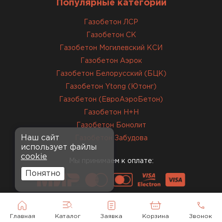
Популярные категории
Газобетон ЛСР
Газобетон СК
Газобетон Могилевский КСИ
Газобетон Аэрок
Газобетон Белорусский (БЦК)
Газобетон Ytong (Ютонг)
Газобетон (ЕвроАэроБетон)
Газобетон H+H
Газобетон Бонолит
Наш сайт
Газобетон Забудова
использует файлы
cookie
Мы принимаем к оплате:
Понятно
Главная
Каталог
Заявка
Корзина
Звонок