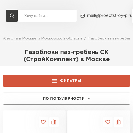
mail@proectstroy-p.ru
зобетона в Москве и Московской области
Газоблоки паз-гребень
Доставка и оплата
Акции
О компании
Контакты
Газоблоки паз-гребень СК
Газобетон Бонолит
Перейти в каталог
(СтройКомплект) в Москве
Газобетон ЛСР
Газобетон Исткульт
ФИЛЬТРЫ
ПЕРЕЙТИ
Газобетон Ютонг
ЦЕНА, РУБ.:
ПО ПОПУЛЯРНОСТИ
Газобетон СК
Газобетон Могилевский КСИ
ШИРИНА, ММ:
ПЕРЕЙТИ
250