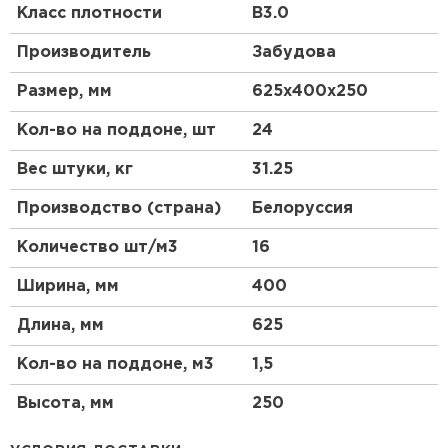
Класс плотности
B3.0
Что такое газоблок?
Производитель
Забудова
Газоблок, или газобетон, представляет собой
Размер, мм
625х400х250
легкий бетон, который производится с
использованием цемента, песка, извести и
Кол-во на поддоне, шт
24
алюминиевой пудры. В процессе производства
газобетонного блока происходит химическая
Вес штуки, кг
31.25
реакция, в результате которой образуются поры,
придающие материалу легкость и хорошие
Производство (страна)
Белоруссия
теплоизоляционные свойства.
Количество шт/м3
16
Преимущества газобетона
Ширина, мм
400
Газобетонные блоки обладают рядом
преимуществ, таких как высокая прочность,
Длина, мм
625
легкость, экологичность и отличные
теплоизоляционные характеристики. Благодаря
Кол-во на поддоне, м3
1,5
этим свойствам газоблок стал незаменимым
материалом для строительства жилых и
Высота, мм
250
коммерческих зданий.