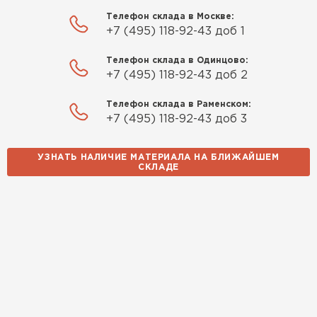
Телефон склада в Москве:
14.10.2025
+7 (495) 118-92-43 доб 1
Использовали для строительства гаража и
Телефон склада в Одинцово:
+7 (495) 118-92-43 доб 2
хозблока. Блоки ровные, кладка шла быстро,
расход клея минимальный
Телефон склада в Раменском:
+7 (495) 118-92-43 доб 3
Артём Зайцев
УЗНАТЬ НАЛИЧИЕ МАТЕРИАЛА НА БЛИЖАЙШЕМ
30.10.2025
СКЛАДЕ
Не первый раз беру газобетон, этот вариант
понравился. Соотношение цена/качество
хорошее
Николай Бородин
16.11.2025