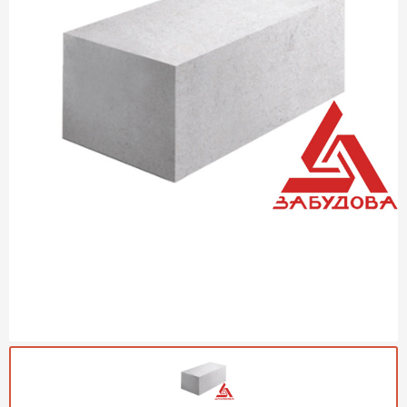
Газобетон Могилевский
Газобетон (ЕвроАэроБетон)
Газосиликат
ПЕРЕЙТИ
Газобетон ЛСР
Газобетон Аэрок
Газобетон Poritep
ПЕРЕЙТИ
Газобетон ДСК Грас
Газобетон Могилевский КСИ
ПЕРЕЙТИ
Газобетон CubiBlock
Газобетон Белорусский (БЦК)
Газобетон Калужский
ПЕРЕЙТИ
Газобетон ВКБлок