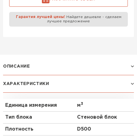
Газобетон Забудова
Гарантия лучшей цены!
Найдете дешевле - сделаем
лучшее предложение
ОПИСАНИЕ
Газоблок, также известный как газобетон или
ХАРАКТЕРИСТИКИ
газобетонный блок, является популярным
строительным материалом, который широко
используется в современном строительстве. В
3
Единица измерения
м
данном mini-FAQ мы рассмотрим основные
аспекты, связанные с газобетоном Забудова D500
Тип блока
Стеновой блок
400х250х625.
Плотность
D500
Особенности