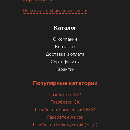
12.01.2026
Политика конфиденциальности
Завершали стройку зимой. Блоки пришли в
Каталог
нормальном состоянии, без повреждений. С
задачей справились
О компании
Контакты
Доставка и оплата
ОСТАВИТЬ ОТЗЫВ
Сертификаты
Гарантии
Популярные категории
Газобетон ЛСР
Газобетон СК
Газобетон Могилевский КСИ
Газобетон Аэрок
Газобетон Белорусский (БЦК)