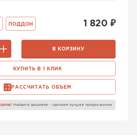
400 мм
5х250
600х75х250
 Белорусский (БЦК)
1 820
₽
ПОДДОН
0х200
600х200х200
ТИ
В КОРЗИНУ
 Бонолит
КУПИТЬ В 1 КЛИК
ТИ
РАССЧИТАТЬ ОБЪЕМ
 Ytong (Ютонг)
 цены!
Найдете дешевле - сделаем лучшее предложение
ТИ