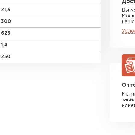
Дост
21,3
Вы м
Моск
300
наше
Усло
625
1,4
250
Опто
Мы п
зави
клие