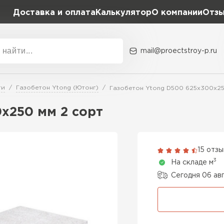
Доставка и оплата
Калькулятор
О компании
Отз
mail@proectstroy-p.ru
Акции
О комп
ти
Газобетон Ytong (Ютонг)
Газобетон Ytong D500 625х300х25
Плотность
Размер,
х250 мм 2 сорт
D400
600х20
Газобетон
D500
600х25
15 отз
ПЕРЕЙ
3
На складе м
D600
600х30
Сегодня 06 ав
Газобетон
600х30
ПЕРЕЙ
600х35