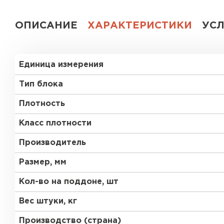
Газобетон СК
ОПИСАНИЕ
ХАРАКТЕРИСТИКИ
УС
Газобетон Аэрок
Газобетон
(ЕвроАэроБетон)
Единица измерения
Газобетон H+H
Газобетон
Белорусский SLS
Тип блока
Газобетон
Газобетон СК
Плотность
Белорусский (БЦК)
Класс плотности
Газобетон Забудова
Газобетон (ЕвроАэроБетон)
Производитель
Размер, мм
Газобетон Белорусский SLS
Кол-во на поддоне, шт
Вес штуки, кг
Газобетон Белорусский (БЦК)
Производство (страна)