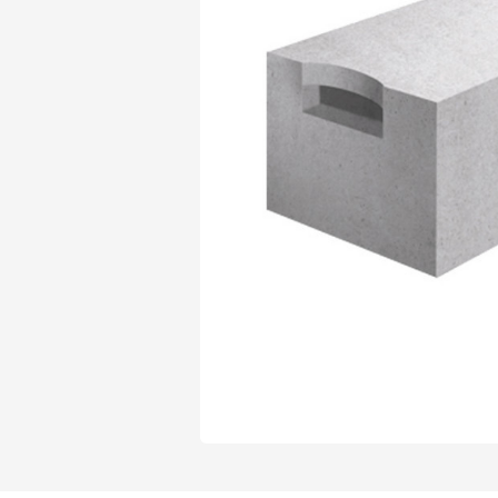
Газобетон Могилевский Газосиликат
Газосиликат
Газобетон ЛСР
Газобетон Могилевский КСИ
Газобетон ЛСР
Газобетон Poritep
ПЕРЕЙТИ
Газобетон Poritep
Газобетон ДСК Грас
Газобетон H+H
Газобетон CubiBlock
Газобетон ДСК Грас
ПЕРЕЙТИ
Газобетон Калужский
Газобетон CubiBlock
Газобетон Забудова
Газобетон ВКБлок
Газобетон Калужский
ПЕРЕЙТИ
Газобетон Аэрок
Газобетон H+H
Газобетон ВКБлок