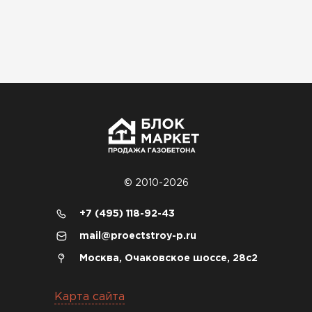
04.12.2025
Брали под частный дом. Консультация по делу,
без навязывания. Доставку согласовали под
удобное время
Олег Мельников
19.12.2025
Газобетон соответствует заявленным
© 2010-2026
характеристикам. Строители довольны,
+7 (495) 118-92-43
работать удобно
mail@proectstroy-p.ru
Константин Рябов
Москва, Очаковское шоссе, 28с2
12.01.2026
Карта сайта
Завершали стройку зимой. Блоки пришли в