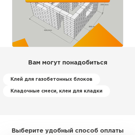
одного блока.
выдержаны. Для своих денег отличный
вариант. Буду брать ещё на перегородки
Сколько блоков в одном поддоне?
В одном поддоне обычно размещается 60
Игорь Савельев
газобетонных блоков ВКБлок D600 размером
625x300x250 мм. Это стандартное количество,
09.08.2025
которое может варьироваться в зависимости от
производителя.
Доставка без опозданий, водитель заранее
позвонил. Разгрузили быстро. По качеству
Доставка и разгрузка манипулятором
Вам могут понадобиться
блоков вопросов нет
Как осуществляется доставка газобетонных
Клей для газобетонных блоков
блоков?
Вячеслав Морозов
Кладочные смеси, клеи для кладки
Доставка газобетонных блоков осуществляется с
26.08.2025
использованием грузовых автомобилей,
оснащенных манипуляторами. Это позволяет не
Брали около 40 кубов. Стены подняли без
только перевозить блоки, но и разгружать их
сюрпризов, кладка ровная. Экономия на
непосредственно на строительной площадке.
подрезке ощутимая
Как происходит разгрузка манипулятором?
Выберите удобный способ оплаты