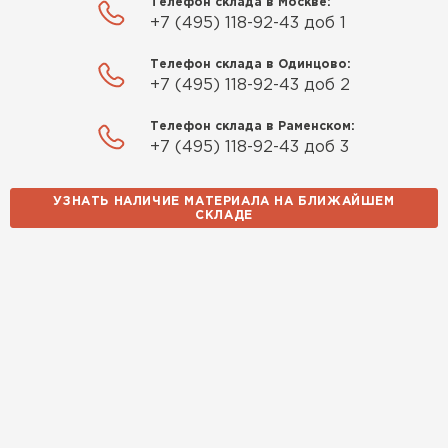
Телефон склада в Москве:
Использовали для строительства гаража и
+7 (495) 118-92-43 доб 1
хозблока. Блоки ровные, кладка шла быстро,
расход клея минимальный
Телефон склада в Одинцово:
+7 (495) 118-92-43 доб 2
Артём Зайцев
Телефон склада в Раменском:
30.10.2025
+7 (495) 118-92-43 доб 3
Не первый раз беру газобетон, этот вариант
УЗНАТЬ НАЛИЧИЕ МАТЕРИАЛА НА БЛИЖАЙШЕМ
понравился. Соотношение цена/качество
СКЛАДЕ
хорошее
Николай Бородин
16.11.2025
Материал пришёл сухой, без трещин. На
объекте всё проверили брак не обнаружили
Денис Соловьёв