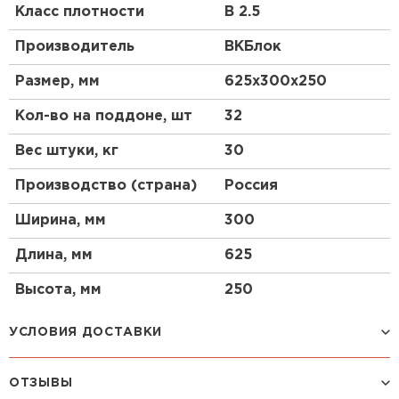
Класс плотности
B 2.5
Что такое газоблок?
Производитель
ВКБлок
Газоблок, или газобетон, представляет собой
Размер, мм
625х300х250
легкий ячеистый бетон, который производится из
смеси цемента, песка, извести и алюминиевой
Кол-во на поддоне, шт
32
пудры. В процессе производства происходит
химическая реакция, в результате которой
Вес штуки, кг
30
образуются поры, придающие материалу легкость
и хорошие теплоизоляционные свойства.
Производство (страна)
Россия
Почему выбирают газобетонные блоки?
Ширина, мм
300
Газобетонные блоки ценятся за их высокую
Длина, мм
625
прочность, легкость и экологичность. Они легко
обрабатываются, что упрощает строительный
Высота, мм
250
процесс, и обладают отличными
теплоизоляционными характеристиками, что
позволяет снизить затраты на отопление.
УСЛОВИЯ ДОСТАВКИ
Применение
ОТЗЫВЫ
Способ доставки
Стоимость доставки