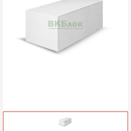
Газобетон Могилевский
Газобетон (ЕвроАэроБетон)
Газосиликат
ПЕРЕЙТИ
Газобетон ЛСР
Газобетон Аэрок
Газобетон Poritep
ПЕРЕЙТИ
Газобетон ДСК Грас
Газобетон Могилевский КСИ
ПЕРЕЙТИ
Газобетон CubiBlock
Газобетон Белорусский (БЦК)
Газобетон Калужский
ПЕРЕЙТИ
Газобетон ВКБлок