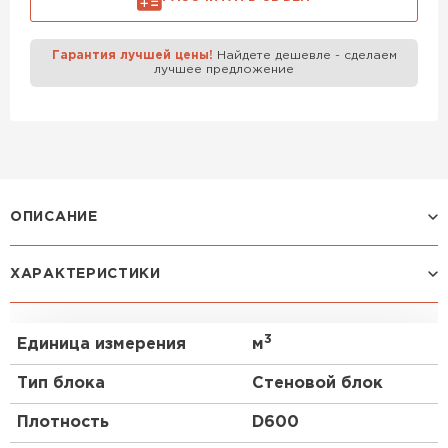
Газобетон Забудова
Гарантия лучшей цены!
Найдете дешевле - сделаем
лучшее предложение
ОПИСАНИЕ
Газоблок, также известный как газобетон или
ХАРАКТЕРИСТИКИ
газобетонный блок, является популярным
строительным материалом, который широко
используется в современном строительстве. В
3
Единица измерения
м
данном mini-FAQ мы рассмотрим основные
аспекты, связанные с газобетонными блоками
Тип блока
Стеновой блок
ВКБлок D600 размером 625x300x250 мм.
Плотность
D600
Особенности