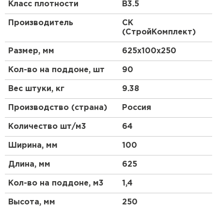
Класс плотности
В3.5
Особенности
Производитель
СК
(СтройКомплект)
Легкость и прочность
Размер, мм
625х100х250
Газобетонные блоки отличаются легкостью, что
значительно упрощает процесс их
Кол-во на поддоне, шт
90
транспортировки и монтажа. В то же время,
газобетон обладает достаточной прочностью,
Вес штуки, кг
9.38
чтобы выдерживать нагрузки, характерные для
малоэтажного строительства.
Производство (страна)
Россия
Теплоизоляционные свойства
Количество шт/м3
64
Одной из ключевых особенностей газобетона
Ширина, мм
100
является его высокая теплоизоляция. Благодаря
пористой структуре, газобетонные блоки
Длина, мм
625
эффективно сохраняют тепло внутри помещения,
что позволяет снизить затраты на отопление.
Кол-во на поддоне, м3
1,4
Экологичность
Высота, мм
250
Газобетон является экологически чистым