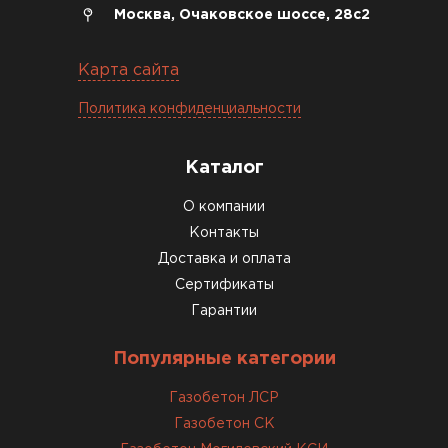
Константин Рябов
Москва, Очаковское шоссе, 28с2
12.01.2026
Карта сайта
Завершали стройку зимой. Блоки пришли в
Политика конфиденциальности
нормальном состоянии, без повреждений. С
задачей справились
Каталог
ОСТАВИТЬ ОТЗЫВ
О компании
Контакты
Доставка и оплата
Сертификаты
Гарантии
Популярные категории
Газобетон ЛСР
Газобетон СК