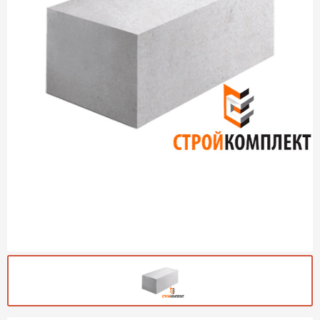
Газобетон Могилевский
Газобетон (ЕвроАэроБетон)
Газосиликат
ПЕРЕЙТИ
Газобетон ЛСР
Газобетон Аэрок
Газобетон Poritep
ПЕРЕЙТИ
Газобетон ДСК Грас
Газобетон Могилевский КСИ
ПЕРЕЙТИ
Газобетон CubiBlock
Газобетон Белорусский (БЦК)
Газобетон Калужский
ПЕРЕЙТИ
Газобетон ВКБлок