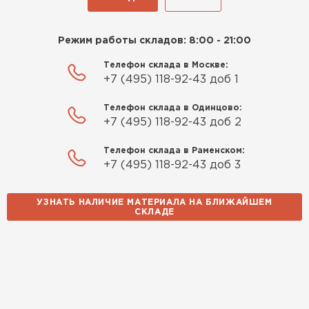
манипулятора имел соответствующую
Павел Корнеев
квалификацию и опыт работы с подобными
грузами.
14.10.2025
Режим работы складов: 8:00 - 21:00
Телефон склада в Москве:
Использовали для строительства гаража и
+7 (495) 118-92-43 доб 1
хозблока. Блоки ровные, кладка шла быстро,
расход клея минимальный
Телефон склада в Одинцово:
+7 (495) 118-92-43 доб 2
Артём Зайцев
Телефон склада в Раменском:
30.10.2025
+7 (495) 118-92-43 доб 3
Не первый раз беру газобетон, этот вариант
УЗНАТЬ НАЛИЧИЕ МАТЕРИАЛА НА БЛИЖАЙШЕМ
понравился. Соотношение цена/качество
СКЛАДЕ
хорошее
Николай Бородин
16.11.2025