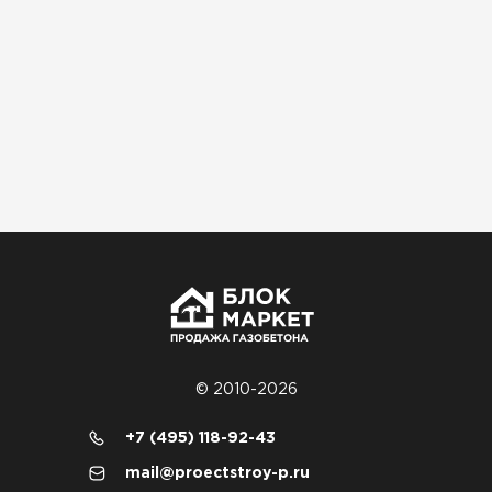
Материал пришёл сухой, без трещин. На
объекте всё проверили брак не обнаружили
Денис Соловьёв
04.12.2025
Брали под частный дом. Консультация по делу,
без навязывания. Доставку согласовали под
удобное время
Олег Мельников
19.12.2025
Газобетон соответствует заявленным
© 2010-2026
характеристикам. Строители довольны,
+7 (495) 118-92-43
работать удобно
mail@proectstroy-p.ru