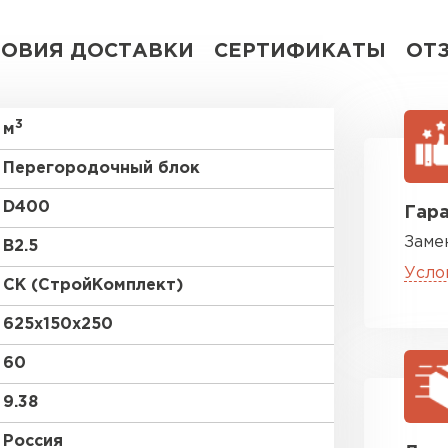
ВСЕ ПРОИЗВОДИТЕЛИ
ЛОВИЯ ДОСТАВКИ
СЕРТИФИКАТЫ
ОТ
3
м
Перегородочный блок
D400
Гара
Заме
B2.5
Усло
СК (СтройКомплект)
625х150х250
60
9.38
Россия