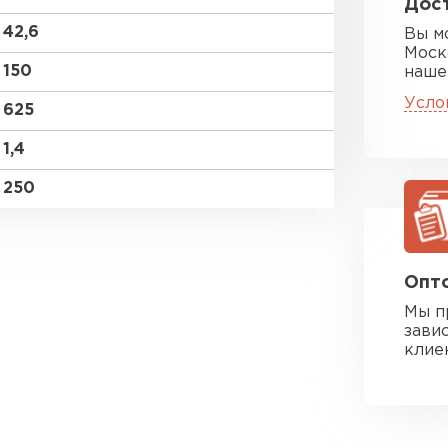
Дост
42,6
Вы м
Моск
150
наше
Усло
625
1,4
250
Опто
Мы п
зави
клие