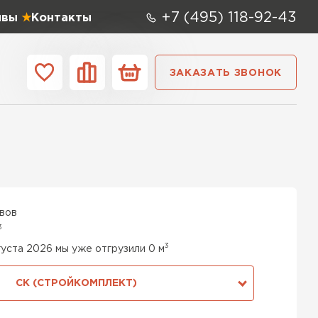
+7 (495) 118-92-43
ывы
Контакты
ЗАКАЗАТЬ ЗВОНОК
ании
Контакты
 мм
Ширина,
мм
0х250
600х400х250
100 мм
 СК
0х250
600х500х250
200 мм
ывов
ТИ
3
0х200
600х100х250
250 мм
3
густа 2026 мы уже отгрузили 0 м
 Аэрок
0х250
600х500х200
СК (СТРОЙКОМПЛЕКТ)
300 мм
ТИ
0х250
600х50х250