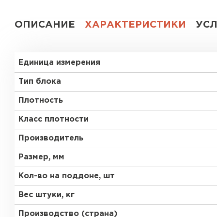
Газобетон СК
ОПИСАНИЕ
ХАРАКТЕРИСТИКИ
УС
Газобетон Аэрок
Газобетон
(ЕвроАэроБетон)
Единица измерения
Газобетон H+H
Газобетон
Белорусский SLS
Тип блока
Газобетон
Газобетон СК
Плотность
Белорусский (БЦК)
Класс плотности
Газобетон Забудова
Газобетон (ЕвроАэроБетон)
Производитель
Размер, мм
Газобетон Белорусский SLS
Кол-во на поддоне, шт
Вес штуки, кг
Газобетон Белорусский (БЦК)
Производство (страна)