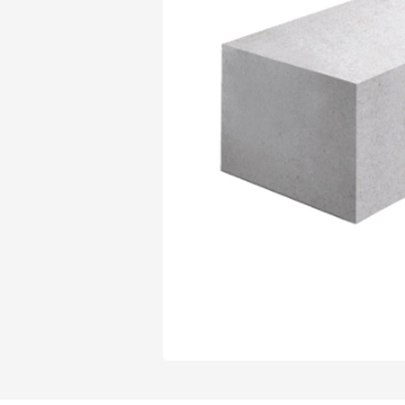
Газобетон Могилевский Газосиликат
Газосиликат
Газобетон ЛСР
Газобетон Могилевский КСИ
Газобетон ЛСР
Газобетон Poritep
ПЕРЕЙТИ
Газобетон Poritep
Газобетон ДСК Грас
Газобетон H+H
Газобетон CubiBlock
Газобетон ДСК Грас
ПЕРЕЙТИ
Газобетон Калужский
Газобетон CubiBlock
Газобетон Забудова
Газобетон ВКБлок
Газобетон Калужский
ПЕРЕЙТИ
Газобетон Аэрок
Газобетон H+H
Газобетон ВКБлок