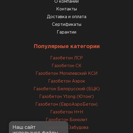
О компании
Константин Рябов
Контакты
Доставка и оплата
12.01.2026
Сертификаты
Гарантии
Завершали стройку зимой. Блоки пришли в
нормальном состоянии, без повреждений. С
Популярные категории
задачей справились
Газобетон ЛСР
Газобетон СК
ОСТАВИТЬ ОТЗЫВ
Газобетон Могилевский КСИ
Газобетон Аэрок
Газобетон Белорусский (БЦК)
Газобетон Ytong (Ютонг)
Газобетон (ЕвроАэроБетон)
Газобетон H+H
Газобетон Бонолит
Наш сайт
Газобетон Забудова