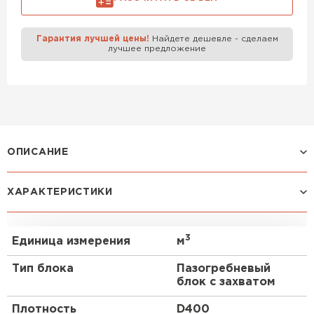
Газобетон Забудова
Гарантия лучшей цены!
Найдете дешевле - сделаем
лучшее предложение
ОПИСАНИЕ
Газоблок, также известный как газобетон или
ХАРАКТЕРИСТИКИ
газобетонный блок, является популярным
строительным материалом, который широко
используется в современном строительстве.
3
Единица измерения
м
Газобетон СК D200 паз-гребень 200х250х625 мм
обладает уникальными характеристиками,
Тип блока
Пазогребневый
которые делают его идеальным выбором для
блок с захватом
различных строительных проектов.
Плотность
D400