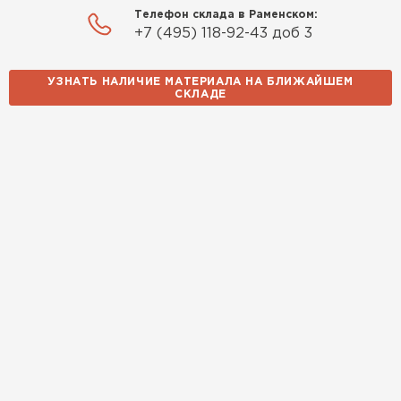
Телефон склада в Раменском:
Павел Корнеев
+7 (495) 118-92-43 доб 3
14.10.2025
УЗНАТЬ НАЛИЧИЕ МАТЕРИАЛА НА БЛИЖАЙШЕМ
СКЛАДЕ
Использовали для строительства гаража и
хозблока. Блоки ровные, кладка шла быстро,
расход клея минимальный
Артём Зайцев
30.10.2025
Не первый раз беру газобетон, этот вариант
понравился. Соотношение цена/качество
хорошее
Николай Бородин
16.11.2025