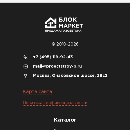
Материал пришёл сухой, без трещин. На
объекте всё проверили брак не обнаружили
Денис Соловьёв
04.12.2025
© 2010-2026
Брали под частный дом. Консультация по делу,
+7 (495) 118-92-43
без навязывания. Доставку согласовали под
mail@proectstroy-p.ru
удобное время
Москва, Очаковское шоссе, 28с2
Олег Мельников
Карта сайта
19.12.2025
Политика конфиденциальности
Газобетон соответствует заявленным
характеристикам. Строители довольны,
Каталог
работать удобно