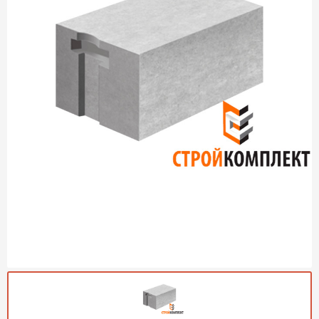
Газобетон Могилевский
Газобетон (ЕвроАэроБетон)
Газосиликат
ПЕРЕЙТИ
Газобетон ЛСР
Газобетон Аэрок
Газобетон Poritep
ПЕРЕЙТИ
Газобетон ДСК Грас
Газобетон Могилевский КСИ
ПЕРЕЙТИ
Газобетон CubiBlock
Газобетон Белорусский (БЦК)
Газобетон Калужский
ПЕРЕЙТИ
Газобетон ВКБлок