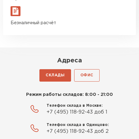
Брали около 40 кубов. Стены подняли без
сюрпризов, кладка ровная. Экономия на
подрезке ощутимая
Безналичный расчёт
Роман Беляев
11.09.2025
Адреса
Газобетон нормальный, не крошится. Работать
удобно, швы получаются аккуратные. Свою
СКЛАДЫ
ОФИС
задачу материал выполняет
Евгений Фомин
Режим работы складов: 8:00 - 21:00
Телефон склада в Москве:
29.09.2025
+7 (495) 118-92-43 доб 1
Заказ оформили быстро, без лишней
Телефон склада в Одинцово:
бюрократии. Всё чётко по договорённости.
+7 (495) 118-92-43 доб 2
Качество устроило