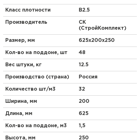
Особенности
Класс плотности
B2.5
Паз-гребень
Производитель
СК
(СтройКомплект)
Одной из ключевых особенностей газобетонных
блоков СК D200 является система паз-гребень.
Размер, мм
625х200х250
Эта система позволяет блокам плотно
соединяться друг с другом, что значительно
Кол-во на поддоне, шт
48
повышает прочность и герметичность
конструкции. Благодаря пазам и гребням, кладка
Вес штуки, кг
12.5
выполняется быстрее и с меньшим количеством
раствора.
Производство (страна)
Россия
Плотность D200
Количество шт/м3
32
Газобетон СК D200 имеет плотность 200 кг/м³,
Ширина, мм
200
что делает его одним из самых легких
строительных материалов. Низкая плотность
Длина, мм
625
обеспечивает высокие теплоизоляционные
свойства, что позволяет снизить затраты на
Кол-во на поддоне, м3
1,5
отопление и кондиционирование помещений.
Высота, мм
250