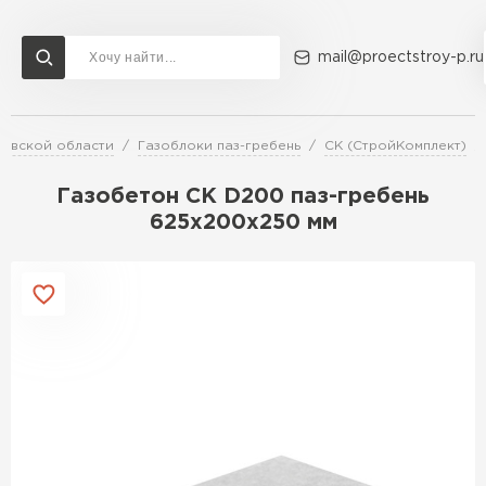
mail@proectstroy-p.ru
ковской области
Газоблоки паз-гребень
СК (СтройКомплект)
Доставка и оплата
Акции
О компании
Контакты
Газобетон Бонолит
Газобетон СК D200 паз-гребень
Перейти в каталог
625х200х250 мм
Газобетон ЛСР
Газобетон Исткульт
ПЕРЕЙТИ
Газобетон Ютонг
Газобетон СК
Газобетон Могилевский КСИ
ПЕРЕЙТИ