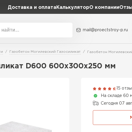
Доставка и оплата
Калькулятор
О компании
Отз
mail@proectstroy-p.ru
Акции
О комп
ти
Газобетон Могилевский Газосиликат
Газобетон Могилевски
Плотность
Размер,
иликат D600 600х300х250 мм
D400
600х20
Газобетон
D500
600х25
15 отз
ПЕРЕЙ
На складе 60 
D600
600х30
Сегодня 07 ав
Газобетон
600х30
ПЕРЕЙ
600х35