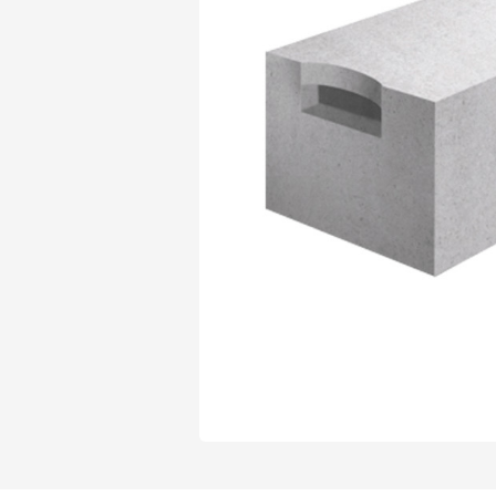
Газобетон Могилевский Газосиликат
Газосиликат
Газобетон ЛСР
Газобетон Могилевский КСИ
Газобетон ЛСР
Газобетон Poritep
ПЕРЕЙТИ
Газобетон Poritep
Газобетон ДСК Грас
Газобетон H+H
Газобетон CubiBlock
Газобетон ДСК Грас
ПЕРЕЙТИ
Газобетон Калужский
Газобетон CubiBlock
Газобетон Забудова
Газобетон ВКБлок
Газобетон Калужский
ПЕРЕЙТИ
Газобетон Аэрок
Газобетон H+H
Газобетон ВКБлок