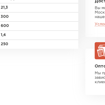
Дост
21,3
Вы м
Моск
300
наше
Усло
600
1,4
250
Опто
Мы п
зави
клие