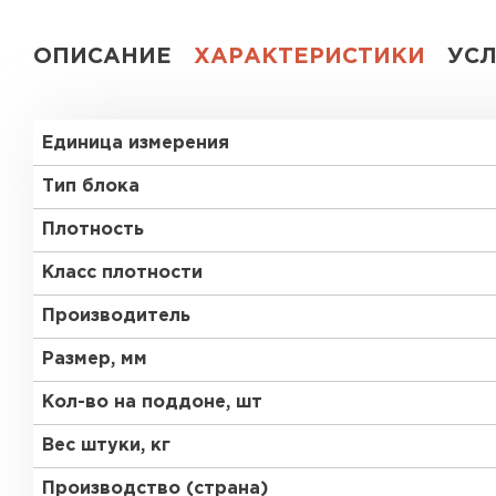
Газобетон СК
ОПИСАНИЕ
ХАРАКТЕРИСТИКИ
УС
Газобетон Аэрок
Газобетон
(ЕвроАэроБетон)
Единица измерения
Газобетон H+H
Газобетон
Белорусский SLS
Тип блока
Газобетон
Газобетон СК
Плотность
Белорусский (БЦК)
Класс плотности
Газобетон Забудова
Газобетон (ЕвроАэроБетон)
Производитель
Размер, мм
Газобетон Белорусский SLS
Кол-во на поддоне, шт
Вес штуки, кг
Газобетон Белорусский (БЦК)
Производство (страна)