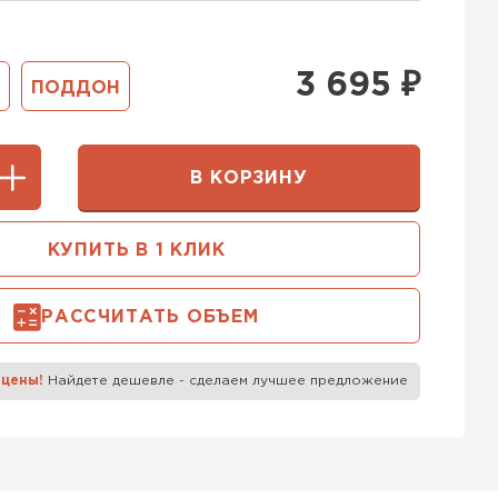
400 мм
5х250
600х75х250
 Белорусский (БЦК)
3 695
₽
ПОДДОН
0х200
600х200х200
ТИ
В КОРЗИНУ
 Бонолит
КУПИТЬ В 1 КЛИК
ТИ
РАССЧИТАТЬ ОБЪЕМ
 Ytong (Ютонг)
 цены!
Найдете дешевле - сделаем лучшее предложение
ТИ