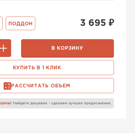
400 мм
5х250
600х75х250
 Белорусский (БЦК)
3 695
₽
ПОДДОН
0х200
600х200х200
ТИ
В КОРЗИНУ
 Бонолит
КУПИТЬ В 1 КЛИК
ТИ
РАССЧИТАТЬ ОБЪЕМ
 Ytong (Ютонг)
 цены!
Найдете дешевле - сделаем лучшее предложение
ТИ