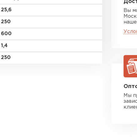
Дост
25,6
Вы м
Моск
250
наше
Усло
600
1,4
250
Опто
Мы п
зави
клие