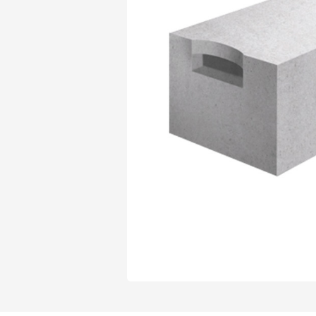
Газобетон Могилевский Газосиликат
Газосиликат
Газобетон ЛСР
Газобетон Могилевский КСИ
Газобетон ЛСР
Газобетон Poritep
ПЕРЕЙТИ
Газобетон Poritep
Газобетон ДСК Грас
Газобетон H+H
Газобетон CubiBlock
Газобетон ДСК Грас
ПЕРЕЙТИ
Газобетон Калужский
Газобетон CubiBlock
Газобетон Забудова
Газобетон ВКБлок
Газобетон Калужский
ПЕРЕЙТИ
Газобетон Аэрок
Газобетон H+H
Газобетон ВКБлок