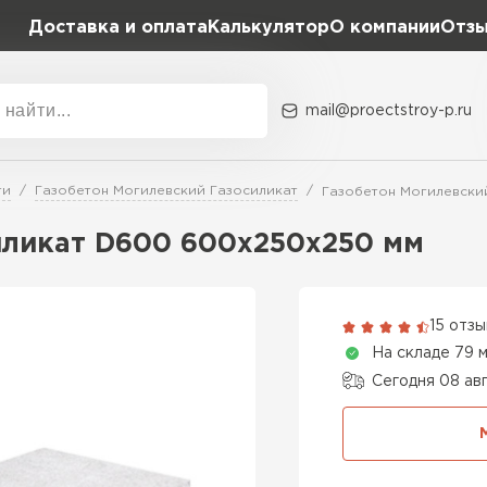
Доставка и оплата
Калькулятор
О компании
Отз
mail@proectstroy-p.ru
Акции
О комп
ти
Газобетон Могилевский Газосиликат
Газобетон Могилевски
Плотность
Размер,
иликат D600 600х250х250 мм
D400
600х20
Газобетон
D500
600х25
15 отз
ПЕРЕЙ
На складе 79 
D600
600х30
Сегодня 08 ав
Газобетон
600х30
ПЕРЕЙ
600х35