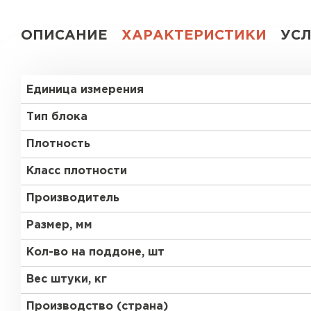
Газобетон СК
ОПИСАНИЕ
ХАРАКТЕРИСТИКИ
УС
Газобетон Аэрок
Газобетон
(ЕвроАэроБетон)
Единица измерения
Газобетон H+H
Газобетон
Белорусский SLS
Тип блока
Газобетон
Газобетон СК
Плотность
Белорусский (БЦК)
Класс плотности
Газобетон Забудова
Газобетон (ЕвроАэроБетон)
Производитель
Размер, мм
Газобетон Белорусский SLS
Кол-во на поддоне, шт
Вес штуки, кг
Газобетон Белорусский (БЦК)
Производство (страна)