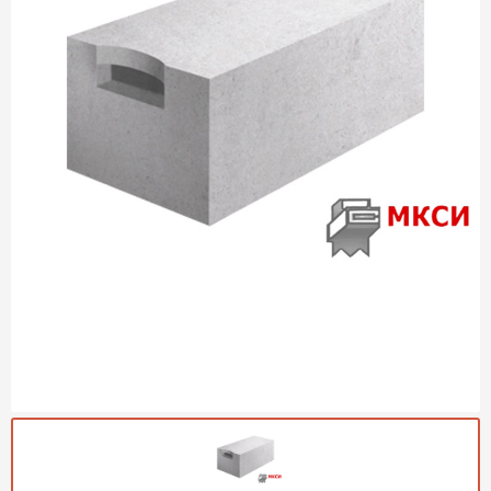
Газобетон Могилевский
Газобетон (ЕвроАэроБетон)
Газосиликат
ПЕРЕЙТИ
Газобетон ЛСР
Газобетон Аэрок
Газобетон Poritep
ПЕРЕЙТИ
Газобетон ДСК Грас
Газобетон Могилевский КСИ
ПЕРЕЙТИ
Газобетон CubiBlock
Газобетон Белорусский (БЦК)
Газобетон Калужский
ПЕРЕЙТИ
Газобетон ВКБлок