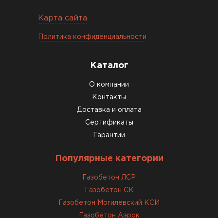
Константин Рябов
Карта сайта
12.01.2026
Политика конфиденциальности
Завершали стройку зимой. Блоки пришли в
Каталог
нормальном состоянии, без повреждений. С
задачей справились
О компании
Контакты
Доставка и оплата
ОСТАВИТЬ ОТЗЫВ
Сертификаты
Гарантии
Популярные категории
Газобетон ЛСР
Газобетон СК
Газобетон Могилевский КСИ
Газобетон Аэрок