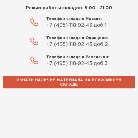
Режим работы складов: 8:00 - 21:00
Павел Корнеев
Телефон склада в Москве:
14.10.2025
+7 (495) 118-92-43 доб 1
Использовали для строительства гаража и
Телефон склада в Одинцово:
+7 (495) 118-92-43 доб 2
хозблока. Блоки ровные, кладка шла быстро,
расход клея минимальный
Телефон склада в Раменском:
+7 (495) 118-92-43 доб 3
Артём Зайцев
УЗНАТЬ НАЛИЧИЕ МАТЕРИАЛА НА БЛИЖАЙШЕМ
30.10.2025
СКЛАДЕ
Не первый раз беру газобетон, этот вариант
понравился. Соотношение цена/качество
хорошее
Николай Бородин
16.11.2025