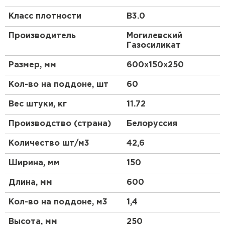
Особенности
Класс плотности
B3.0
Что такое газоблок?
Производитель
Могилевский
Газосиликат
Газоблок, или газобетон, представляет собой
легкий ячеистый бетон, который производится из
Размер, мм
600х150х250
смеси цемента, песка, извести и алюминиевой
пудры. В процессе производства происходит
Кол-во на поддоне, шт
60
химическая реакция, в результате которой
образуются поры, придающие материалу легкость
Вес штуки, кг
11.72
и хорошие теплоизоляционные свойства.
Производство (страна)
Белоруссия
Почему выбирают газобетон?
Количество шт/м3
42,6
Газобетонные блоки ценятся за их легкость, что
упрощает транспортировку и монтаж. Кроме того,
Ширина, мм
150
они обладают высокой прочностью и отличными
теплоизоляционными характеристиками, что
Длина, мм
600
делает их идеальным выбором для строительства
энергоэффективных зданий.
Кол-во на поддоне, м3
1,4
Применение
Высота, мм
250