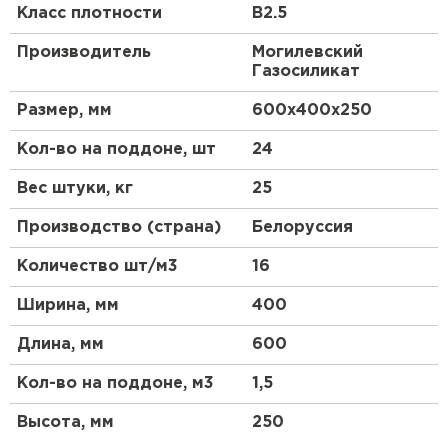
Особенности
Класс плотности
B2.5
Производитель
Могилевский
Что такое газоблок?
Газосиликат
Газоблок, или газобетон, представляет собой
Размер, мм
600х400х250
легкий ячеистый бетон, который производится из
смеси цемента, песка, извести и алюминиевой
Кол-во на поддоне, шт
24
пудры. В процессе производства происходит
химическая реакция, в результате которой
Вес штуки, кг
25
образуются поры, придающие материалу легкость
и хорошие теплоизоляционные свойства.
Производство (страна)
Белоруссия
Почему выбирают газобетон?
Количество шт/м3
16
Газобетонный блок обладает рядом преимуществ,
Ширина, мм
400
таких как высокая прочность, легкость в
обработке, экологичность и долговечность.
Длина, мм
600
Благодаря своей пористой структуре, газоблок
обеспечивает отличную тепло- и звукоизоляцию,
Кол-во на поддоне, м3
1,5
что делает его идеальным выбором для
строительства жилых и коммерческих зданий.
Высота, мм
250