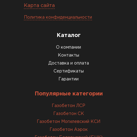
Константин Рябов
Карта сайта
12.01.2026
Политика конфиденциальности
Завершали стройку зимой. Блоки пришли в
Каталог
нормальном состоянии, без повреждений. С
задачей справились
О компании
Контакты
Доставка и оплата
ОСТАВИТЬ ОТЗЫВ
Сертификаты
Гарантии
Популярные категории
Газобетон ЛСР
Газобетон СК
Газобетон Могилевский КСИ
Газобетон Аэрок