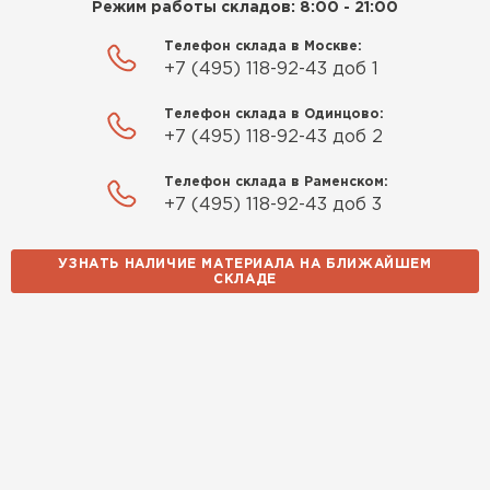
Режим работы складов: 8:00 - 21:00
Павел Корнеев
Телефон склада в Москве:
14.10.2025
+7 (495) 118-92-43 доб 1
Использовали для строительства гаража и
Телефон склада в Одинцово:
+7 (495) 118-92-43 доб 2
хозблока. Блоки ровные, кладка шла быстро,
расход клея минимальный
Телефон склада в Раменском:
+7 (495) 118-92-43 доб 3
Артём Зайцев
УЗНАТЬ НАЛИЧИЕ МАТЕРИАЛА НА БЛИЖАЙШЕМ
30.10.2025
СКЛАДЕ
Не первый раз беру газобетон, этот вариант
понравился. Соотношение цена/качество
хорошее
Николай Бородин
16.11.2025