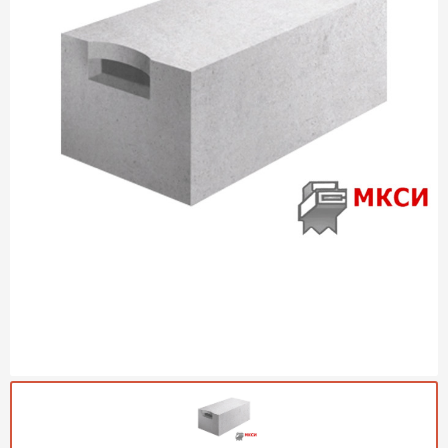
Газобетон Могилевский
Газобетон (ЕвроАэроБетон)
Газосиликат
ПЕРЕЙТИ
Газобетон ЛСР
Газобетон Аэрок
Газобетон Poritep
ПЕРЕЙТИ
Газобетон ДСК Грас
Газобетон Могилевский КСИ
ПЕРЕЙТИ
Газобетон CubiBlock
Газобетон Белорусский (БЦК)
Газобетон Калужский
ПЕРЕЙТИ
Газобетон ВКБлок