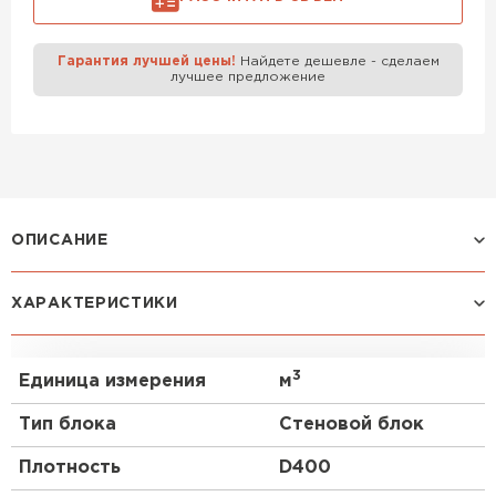
Газобетон Забудова
Гарантия лучшей цены!
Найдете дешевле - сделаем
лучшее предложение
ОПИСАНИЕ
Газоблок, также известный как газобетон или
ХАРАКТЕРИСТИКИ
газобетонный блок, является популярным
строительным материалом, который широко
используется в современном строительстве. В
3
Единица измерения
м
данном тексте мы рассмотрим основные аспекты,
связанные с газобетоном Могилевский
Тип блока
Стеновой блок
Газосиликат D400 400х250х600 мм, в формате
mini-FAQ.
Плотность
D400