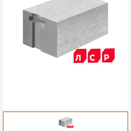
Газобетон Могилевский
Газобетон (ЕвроАэроБетон)
Газосиликат
ПЕРЕЙТИ
Газобетон ЛСР
Газобетон Аэрок
Газобетон Poritep
ПЕРЕЙТИ
Газобетон ДСК Грас
Газобетон Могилевский КСИ
ПЕРЕЙТИ
Газобетон CubiBlock
Газобетон Белорусский (БЦК)
Газобетон Калужский
ПЕРЕЙТИ
Газобетон ВКБлок