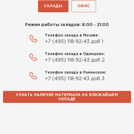
СКЛАДЫ
ОФИС
Павел Корнеев
14.10.2025
Режим работы складов: 8:00 - 21:00
Телефон склада в Москве:
Использовали для строительства гаража и
+7 (495) 118-92-43 доб 1
хозблока. Блоки ровные, кладка шла быстро,
расход клея минимальный
Телефон склада в Одинцово:
+7 (495) 118-92-43 доб 2
Артём Зайцев
Телефон склада в Раменском:
30.10.2025
+7 (495) 118-92-43 доб 3
Не первый раз беру газобетон, этот вариант
УЗНАТЬ НАЛИЧИЕ МАТЕРИАЛА НА БЛИЖАЙШЕМ
понравился. Соотношение цена/качество
СКЛАДЕ
хорошее
Николай Бородин
16.11.2025