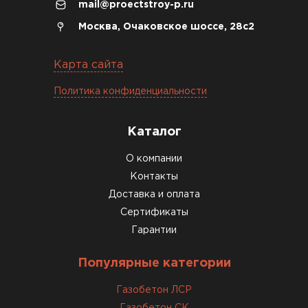
mail@proectstroy-p.ru
Константин Рябов
Москва, Очаковское шоссе, 28с2
12.01.2026
Карта сайта
Завершали стройку зимой. Блоки пришли в
Политика конфиденциальности
нормальном состоянии, без повреждений. С
задачей справились
Каталог
ОСТАВИТЬ ОТЗЫВ
О компании
Контакты
Доставка и оплата
Сертификаты
Гарантии
Популярные категории
Газобетон ЛСР