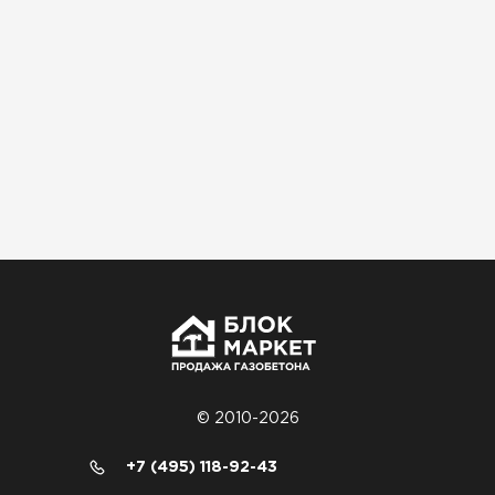
Материал пришёл сухой, без трещин. На
объекте всё проверили брак не обнаружили
Денис Соловьёв
04.12.2025
Брали под частный дом. Консультация по делу,
без навязывания. Доставку согласовали под
удобное время
Олег Мельников
19.12.2025
Газобетон соответствует заявленным
© 2010-2026
характеристикам. Строители довольны,
+7 (495) 118-92-43
работать удобно