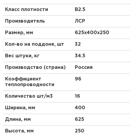
Класс плотности
B2.5
Что такое газобетон?
Производитель
ЛСР
Газобетон, или газобетонный блок, представляет
собой легкий ячеистый бетон, который
Размер, мм
625х400х250
производится из смеси цемента, песка, извести и
алюминиевой пудры. В процессе производства
Кол-во на поддоне, шт
32
происходит химическая реакция, в результате
которой образуются поры, придающие материалу
Вес штуки, кг
34.5
легкость и хорошие теплоизоляционные свойства.
Производство (страна)
Россия
Почему выбирают газоблок?
Коэффициент
96
Газоблок выбирают за его высокую прочность,
теплопроводности
легкость, экологичность и отличные
теплоизоляционные характеристики. Кроме того,
Количество шт/м3
16
газобетонные блоки легко обрабатывать и
укладывать, что ускоряет процесс строительства.
Ширина, мм
400
Применение
Длина, мм
625
Где используется газобетон?
Высота, мм
250