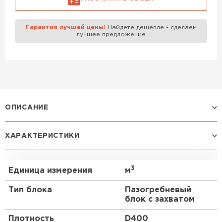
Газобетон Забудова
Гарантия лучшей цены!
Найдете дешевле - сделаем
лучшее предложение
ОПИСАНИЕ
Газоблок, также известный как газобетон или
ХАРАКТЕРИСТИКИ
газобетонный блок, является популярным
строительным материалом, который широко
используется в современном строительстве. В
3
Единица измерения
м
данном тексте мы рассмотрим основные аспекты,
связанные с газобетоном ЛСР Сертолово D400
Тип блока
Пазогребневый
400х250х625 мм в формате mini-FAQ.
блок с захватом
Особенности
Плотность
D400