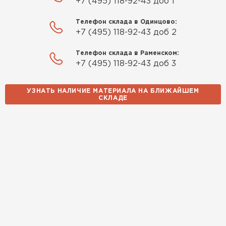
+7 (495) 118-92-43 доб 1
хозблока. Блоки ровные, кладка шла быстро,
расход клея минимальный
Телефон склада в Одинцово:
+7 (495) 118-92-43 доб 2
Артём Зайцев
Телефон склада в Раменском:
30.10.2025
+7 (495) 118-92-43 доб 3
Не первый раз беру газобетон, этот вариант
УЗНАТЬ НАЛИЧИЕ МАТЕРИАЛА НА БЛИЖАЙШЕМ
понравился. Соотношение цена/качество
СКЛАДЕ
хорошее
Николай Бородин
16.11.2025
Материал пришёл сухой, без трещин. На
объекте всё проверили брак не обнаружили
Денис Соловьёв