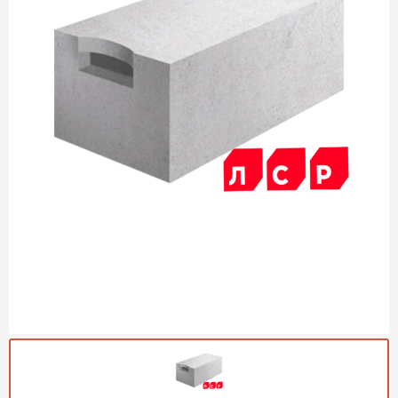
Газобетон Могилевский
Газобетон (ЕвроАэроБетон)
Газосиликат
ПЕРЕЙТИ
Газобетон ЛСР
Газобетон Аэрок
Газобетон Poritep
ПЕРЕЙТИ
Газобетон ДСК Грас
Газобетон Могилевский КСИ
ПЕРЕЙТИ
Газобетон CubiBlock
Газобетон Белорусский (БЦК)
Газобетон Калужский
ПЕРЕЙТИ
Газобетон ВКБлок