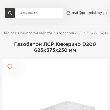
mail@proectstroy-p.ru
в Москве и Московской области
Газобетон ЛСР
Газобетон ЛС
Доставка и оплата
Акции
О компании
Контакты
Газобетон Бонолит
Газобетон ЛСР Кикерино D200
Перейти в каталог
625х375х250 мм
Газобетон ЛСР
Газобетон Исткульт
ПЕРЕЙТИ
Газобетон Ютонг
Газобетон СК
Газобетон Могилевский КСИ
ПЕРЕЙТИ