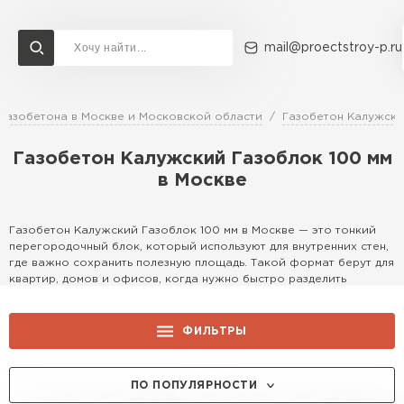
mail@proectstroy-p.ru
газобетона в Москве и Московской области
Газобетон Калужски
Доставка и оплата
Акции
О компании
Контакты
Газобетон Калужский Газоблок 100 мм
Газобетон Бонолит
Перейти в каталог
в Москве
Газобетон ЛСР
Газобетон Исткульт
Газобетон Калужский Газоблок 100 мм в Москве — это тонкий
перегородочный блок, который используют для внутренних стен,
ПЕРЕЙТИ
где важно сохранить полезную площадь. Такой формат берут для
квартир, домов и офисов, когда нужно быстро разделить
Газобетон Ютонг
пространство без лишней нагрузки на перекрытия. Решение
простое, но на практике очень удобное.
Газобетон СК
ФИЛЬТРЫ
Преимущества
Газобетон Могилевский КСИ
ПЕРЕЙТИ
Толщина 100 мм позволяет делать аккуратные перегородки без
ПЛОТНОСТЬ:
ПО ПОПУЛЯРНОСТИ
потери пространства. Блок легкий, поэтому с ним проще
работать: переносить, резать, укладывать. Это ускоряет монтаж и