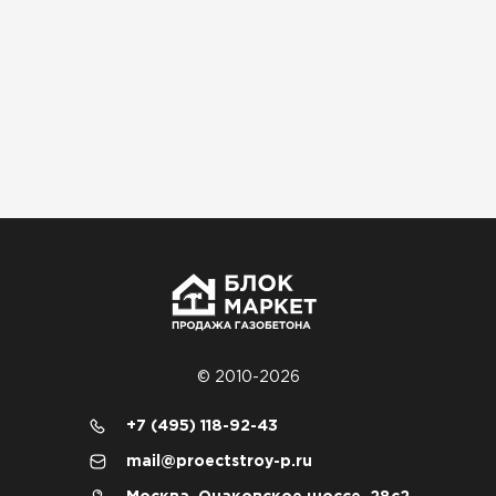
Материал пришёл сухой, без трещин. На
объекте всё проверили брак не обнаружили
Денис Соловьёв
04.12.2025
Брали под частный дом. Консультация по делу,
без навязывания. Доставку согласовали под
удобное время
Олег Мельников
19.12.2025
Газобетон соответствует заявленным
© 2010-2026
характеристикам. Строители довольны,
+7 (495) 118-92-43
работать удобно
mail@proectstroy-p.ru
Константин Рябов