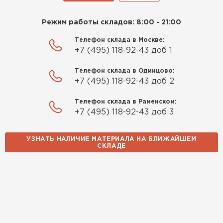
14.10.2025
Режим работы складов: 8:00 - 21:00
Телефон склада в Москве:
Использовали для строительства гаража и
+7 (495) 118-92-43 доб 1
хозблока. Блоки ровные, кладка шла быстро,
расход клея минимальный
Телефон склада в Одинцово:
+7 (495) 118-92-43 доб 2
Артём Зайцев
Телефон склада в Раменском:
30.10.2025
+7 (495) 118-92-43 доб 3
Не первый раз беру газобетон, этот вариант
УЗНАТЬ НАЛИЧИЕ МАТЕРИАЛА НА БЛИЖАЙШЕМ
понравился. Соотношение цена/качество
СКЛАДЕ
хорошее
Николай Бородин
16.11.2025