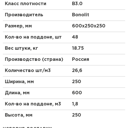
Особенности
Класс плотности
B3.0
Производитель
Bonolit
Легкость и прочность
Размер, мм
600х250х250
Газобетонные блоки отличаются легкостью, что
значительно упрощает процесс их
Кол-во на поддоне, шт
48
транспортировки и монтажа. В то же время,
газобетон обладает высокой прочностью, что
Вес штуки, кг
18.75
позволяет использовать его для возведения
несущих конструкций.
Производство (страна)
Россия
Теплоизоляция
Количество шт/м3
26,6
Одной из ключевых особенностей газобетона
Ширина, мм
250
является его высокая теплоизоляция. Благодаря
пористой структуре, газобетонные блоки
Длина, мм
600
эффективно сохраняют тепло внутри помещения,
что позволяет снизить затраты на отопление.
Кол-во на поддоне, м3
1,8
Экологичность
Высота, мм
250
Газобетон является экологически чистым
материалом, так как изготавливается из