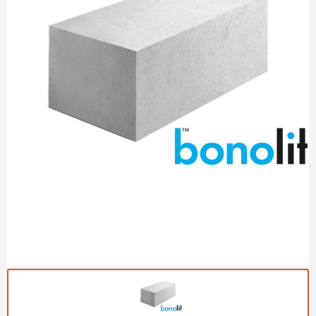
Газобетон Могилевский
Газобетон (ЕвроАэроБетон)
Газосиликат
ПЕРЕЙТИ
Газобетон ЛСР
Газобетон Аэрок
Газобетон Poritep
ПЕРЕЙТИ
Газобетон ДСК Грас
Газобетон Могилевский КСИ
ПЕРЕЙТИ
Газобетон CubiBlock
Газобетон Белорусский (БЦК)
Газобетон Калужский
ПЕРЕЙТИ
Газобетон ВКБлок