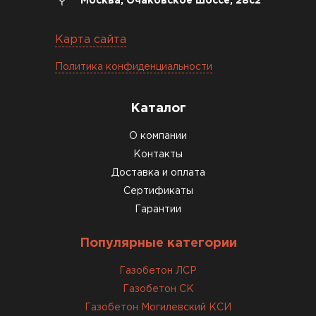
Москва, Очаковское шоссе, 28с2
12.01.2026
Карта сайта
Завершали стройку зимой. Блоки пришли в
Политика конфиденциальности
нормальном состоянии, без повреждений. С
задачей справились
Каталог
ОСТАВИТЬ ОТЗЫВ
О компании
Контакты
Доставка и оплата
Сертификаты
Гарантии
Популярные категории
Газобетон ЛСР
Газобетон СК
Газобетон Могилевский КСИ